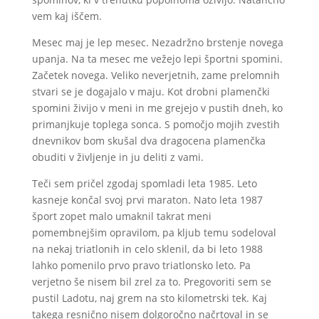
vem kaj iščem.
Mesec maj je lep mesec. Nezadržno brstenje novega
upanja. Na ta mesec me vežejo lepi športni spomini.
Začetek novega. Veliko neverjetnih, zame prelomnih
stvari se je dogajalo v maju. Kot drobni plamenčki
spomini živijo v meni in me grejejo v pustih dneh, ko
primanjkuje toplega sonca. S pomočjo mojih zvestih
dnevnikov bom skušal dva dragocena plamenčka
obuditi v življenje in ju deliti z vami.
Teči sem pričel zgodaj spomladi leta 1985. Leto
kasneje končal svoj prvi maraton. Nato leta 1987
šport zopet malo umaknil takrat meni
pomembnejšim opravilom, pa kljub temu sodeloval
na nekaj triatlonih in celo sklenil, da bi leto 1988
lahko pomenilo prvo pravo triatlonsko leto. Pa
verjetno še nisem bil zrel za to. Pregovoriti sem se
pustil Ladotu, naj grem na sto kilometrski tek. Kaj
takega resnično nisem dolgoročno načrtoval in se