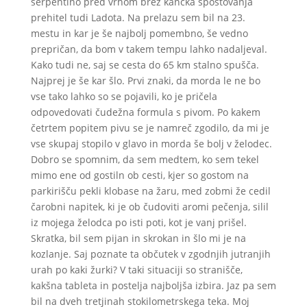
serpentino pred vrhom brez kančka spoštovanja
prehitel tudi Ladota. Na prelazu sem bil na 23.
mestu in kar je še najbolj pomembno, še vedno
prepričan, da bom v takem tempu lahko nadaljeval.
Kako tudi ne, saj se cesta do 65 km stalno spušča.
Najprej je še kar šlo. Prvi znaki, da morda le ne bo
vse tako lahko so se pojavili, ko je pričela
odpovedovati čudežna formula s pivom. Po kakem
četrtem popitem pivu se je namreč zgodilo, da mi je
vse skupaj stopilo v glavo in morda še bolj v želodec.
Dobro se spomnim, da sem medtem, ko sem tekel
mimo ene od gostiln ob cesti, kjer so gostom na
parkirišču pekli klobase na žaru, med zobmi že cedil
čarobni napitek, ki je ob čudoviti aromi pečenja, silil
iz mojega želodca po isti poti, kot je vanj prišel.
Skratka, bil sem pijan in skrokan in šlo mi je na
kozlanje. Saj poznate ta občutek v zgodnjih jutranjih
urah po kaki žurki? V taki situaciji so stranišče,
kakšna tableta in postelja najboljša izbira. Jaz pa sem
bil na dveh tretjinah stokilometrskega teka. Moj