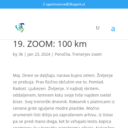
sportnosrce@3ksport.si
19. ZOOM: 100 km
by
3k
|
Jan 23, 2024
|
Poročila
,
Trenerjev zoom
Maj. Dnevi se daljšajo, narava bujno zeleni. Življenje
se prebuja. Prav fizično občutim vse to. Pomlad.
Radost. Ljubezen. Življenje. V najbolj skritem,
oddaljenem, temnem kotu svoje hiše najdem svetel
biser. Svoj treninški dnevnik. Rokovnik s platnicami iz
cenene grde zguljene modre plastike. Močno
orumeneli listi dišijo po zaprašenem arhivu. Iz listov
pa se pred mano dviga, kot bi vzhajalo testo, kopica
spominov, ki v trenutku popolnoma oživijo. Natančno