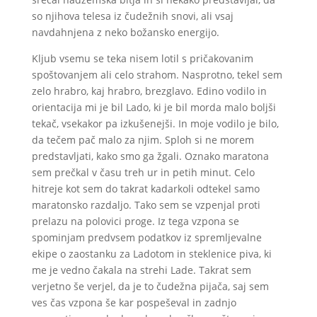
so njihova telesa iz čudežnih snovi, ali vsaj
navdahnjena z neko božansko energijo.
Kljub vsemu se teka nisem lotil s pričakovanim
spoštovanjem ali celo strahom. Nasprotno, tekel sem
zelo hrabro, kaj hrabro, brezglavo. Edino vodilo in
orientacija mi je bil Lado, ki je bil morda malo boljši
tekač, vsekakor pa izkušenejši. In moje vodilo je bilo,
da tečem pač malo za njim. Sploh si ne morem
predstavljati, kako smo ga žgali. Oznako maratona
sem prečkal v času treh ur in petih minut. Celo
hitreje kot sem do takrat kadarkoli odtekel samo
maratonsko razdaljo. Tako sem se vzpenjal proti
prelazu na polovici proge. Iz tega vzpona se
spominjam predvsem podatkov iz spremljevalne
ekipe o zaostanku za Ladotom in steklenice piva, ki
me je vedno čakala na strehi Lade. Takrat sem
verjetno še verjel, da je to čudežna pijača, saj sem
ves čas vzpona še kar pospeševal in zadnjo