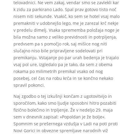
telovadnici. Ne vem zakaj, vendar smo se zavlekli kar
k zidu za parkirano Lado. Spal prav gotovo tisto noč
nisem niti sekunde. Vsakič, ko sem se hotel vsaj malo
premakniti v udobnejšo lego, me je zarezal krč nekje
v predelu dimelj. Vsaka sprememba položaja noge je
bila možna samo z veliko previdnosti in potrpljenja,
predvsem pa s pomočjo rok, saj mišice nog niti
slučajno niso bile pripravljene sodelovati pri
premikanju. Vstajanje po par urah bedenja je trajalo
vsaj pol ure, izgledalo pa je tako, da sem z obema
rokama po milimetrih premikal vsako od nog
posebej, cel čas na robu krča in se končno nekako
spravil pokonci.
Naj zgodbo o tej izkušnji končam z ugotovitvijo in
sporočilom, kako smo ljudje sposobni hitro pozabiti
fizično bolečino in trpljenje. Že v nedeljo 29. maja
sem v dnevnik zapisal: »Popoldan je že bolje«.
Spomnim se prešernega vzdušja v Ladi na poti proti
Novi Gorici in obvezne spremljave narodnih viž