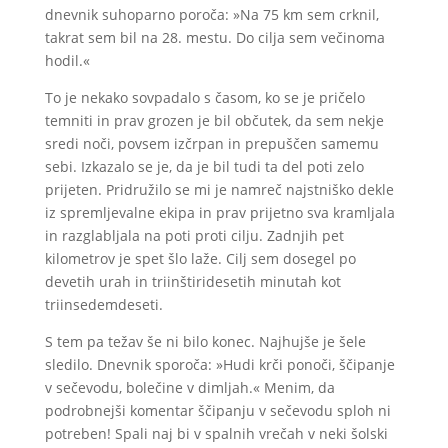
dnevnik suhoparno poroča: »Na 75 km sem crknil,
takrat sem bil na 28. mestu. Do cilja sem večinoma
hodil.«
To je nekako sovpadalo s časom, ko se je pričelo
temniti in prav grozen je bil občutek, da sem nekje
sredi noči, povsem izčrpan in prepuščen samemu
sebi. Izkazalo se je, da je bil tudi ta del poti zelo
prijeten. Pridružilo se mi je namreč najstniško dekle
iz spremljevalne ekipa in prav prijetno sva kramljala
in razglabljala na poti proti cilju. Zadnjih pet
kilometrov je spet šlo laže. Cilj sem dosegel po
devetih urah in triinštiridesetih minutah kot
triinsedemdeseti.
S tem pa težav še ni bilo konec. Najhujše je šele
sledilo. Dnevnik sporoča: »Hudi krči ponoči, ščipanje
v sečevodu, bolečine v dimljah.« Menim, da
podrobnejši komentar ščipanju v sečevodu sploh ni
potreben! Spali naj bi v spalnih vrečah v neki šolski