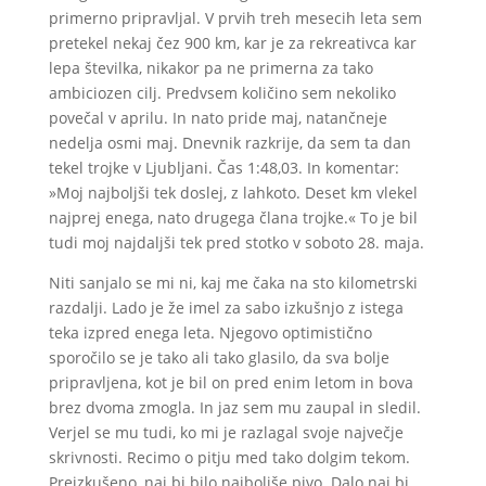
primerno pripravljal. V prvih treh mesecih leta sem
pretekel nekaj čez 900 km, kar je za rekreativca kar
lepa številka, nikakor pa ne primerna za tako
ambiciozen cilj. Predvsem količino sem nekoliko
povečal v aprilu. In nato pride maj, natančneje
nedelja osmi maj. Dnevnik razkrije, da sem ta dan
tekel trojke v Ljubljani. Čas 1:48,03. In komentar:
»Moj najboljši tek doslej, z lahkoto. Deset km vlekel
najprej enega, nato drugega člana trojke.« To je bil
tudi moj najdaljši tek pred stotko v soboto 28. maja.
Niti sanjalo se mi ni, kaj me čaka na sto kilometrski
razdalji. Lado je že imel za sabo izkušnjo z istega
teka izpred enega leta. Njegovo optimistično
sporočilo se je tako ali tako glasilo, da sva bolje
pripravljena, kot je bil on pred enim letom in bova
brez dvoma zmogla. In jaz sem mu zaupal in sledil.
Verjel se mu tudi, ko mi je razlagal svoje največje
skrivnosti. Recimo o pitju med tako dolgim tekom.
Preizkušeno, naj bi bilo najboljše pivo. Dalo naj bi