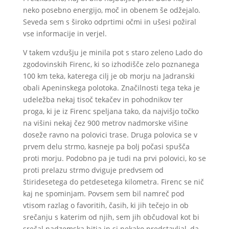
neko posebno energijo, moč in obenem še odžejalo.
Seveda sem s široko odprtimi očmi in ušesi požiral
vse informacije in verjel.
V takem vzdušju je minila pot s staro zeleno Lado do
zgodovinskih Firenc, ki so izhodišče zelo poznanega
100 km teka, katerega cilj je ob morju na Jadranski
obali Apeninskega polotoka. Značilnosti tega teka je
udeležba nekaj tisoč tekačev in pohodnikov ter
proga, ki je iz Firenc speljana tako, da najvišjo točko
na višini nekaj čez 900 metrov nadmorske višine
doseže ravno na polovici trase. Druga polovica se v
prvem delu strmo, kasneje pa bolj počasi spušča
proti morju. Podobno pa je tudi na prvi polovici, ko se
proti prelazu strmo dviguje predvsem od
štiridesetega do petdesetega kilometra. Firenc se nič
kaj ne spominjam. Povsem sem bil namreč pod
vtisom razlag o favoritih, časih, ki jih tečejo in ob
srečanju s katerim od njih, sem jih občudoval kot bi
srečal nadzemska bitja in si nekako predstavljal, da