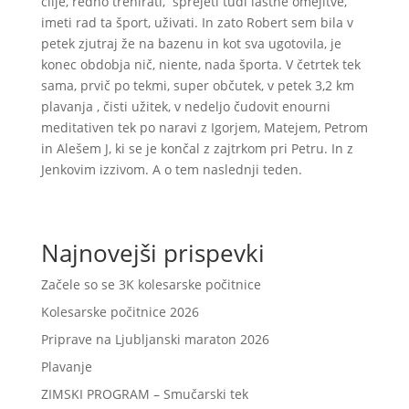
cilje, redno trenirati, sprejeti tudi lastne omejitve,
imeti rad ta šport, uživati. In zato Robert sem bila v
petek zjutraj že na bazenu in kot sva ugotovila, je
konec obdobja nič, niente, nada športa. V četrtek tek
sama, prvič po tekmi, super občutek, v petek 3,2 km
plavanja , čisti užitek, v nedeljo čudovit enourni
meditativen tek po naravi z Igorjem, Matejem, Petrom
in Alešem J, ki se je končal z zajtrkom pri Petru. In z
Jenkovim izzivom. A o tem naslednji teden.
Najnovejši prispevki
Začele so se 3K kolesarske počitnice
Kolesarske počitnice 2026
Priprave na Ljubljanski maraton 2026
Plavanje
ZIMSKI PROGRAM – Smučarski tek