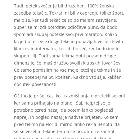
Tudi petek zvečer je bil družaben. 100% ženska
zasedba tekačic. Tokrat ni bil v ospredju toliko šport,
malo že, ker tudi tekačice so po malem zasvojene.
Super se mi zdi potrditev odločitve punc, da bodo
spomladi skupaj odtekle svoj prvi maraton. Koliko
lažje bo teči vse dolge teke in ponavljati večje število
klancev in intervalov, ker jih bo več, ker bodo imele
skupen cilj. Tudi sama tekma dobi povsem druge
dimenzije, če imaš družbo svojih klubskih tovarišev.
Če samo pomislim na vse moje letošnje tekme in še
prav posebej na St. Poelten. Kakšno vzdušje, kakšen
občutek povezanosti.
Očitno je prišel čas, ko razmišljanja o pretekli sezoni
kar sama prihajajo na plano. Saj, najprej se je
potrebno ozreti nazaj, da potem lahko pogledaš
naprej. In pogled nazaj je nadvse prijeten. Ko sem
pred tekmo na Floridi mirno lahko rekla Benotu, da
se se veselim tekme ter da se počutim že kar kot
rutinerka. V torek sva se temu še enkrat skupaj