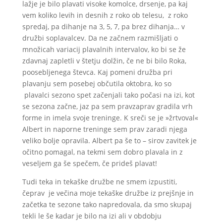
lažje je bilo plavati visoke komolce, drsenje, pa kaj
vem koliko levih in desnih z roko ob telesu, z roko
spredaj, pa dihanje na 3, 5, 7, pa brez dihanja… v
družbi soplavalcev. Da ne začnem razmišljati o
množicah variacij plavalnih intervalov, ko bi se že
zdavnaj zapletli v štetju dolžin, če ne bi bilo Roka,
poosebljenega števca. Kaj pomeni družba pri
plavanju sem posebej občutila oktobra, ko so
plavalci sezono spet začenjali tako počasi na izi, kot
se sezona začne, jaz pa sem pravzaprav gradila vrh
forme in imela svoje treninge. K sreči se je »žrtvoval«
Albert in naporne treninge sem prav zaradi njega
veliko bolje opravila. Albert pa še to – sirov zavitek je
očitno pomagal, na tekmi sem dobro plavala in z
veseljem ga še spečem, če prideš plavat!
Tudi teka in tekaške družbe ne smem izpustiti,
čeprav je večina moje tekaške družbe iz prejšnje in
začetka te sezone tako napredovala, da smo skupaj
tekli le še kadar je bilo na izi ali v obdobju