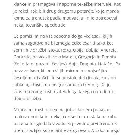
klance in premagovali naporne tekaške intervale. Kot
je rekel Rok, bili drug drugemu petarde, ko je morda
komu za trenutek padla motivacija in je potreboval
nekaj tovariške spodbude.
Če pomislim na vsa sobotna dolga »kolesa«, ki jih
sama zagotovo ne bi zmogla odkolesariti tako, kot
sem jih v družbi Iztoka, Roka, Obija, Bobija, Andreja,
Gorazda, pa včasih celo Mateja, Gregorja in Benota
(če le-ta ni pozabil čevljev), Anje, Dragota, Nataše…Pa
pavz za kavo, ki smo si jih mirno in z največjim
veseljem privoščili in so postale del rituala, ko smo
lahko ugotovili, da ne gre samo za trening. Da je
včasih trening čisti užitek, ki ga takega naredi tudi
dobra družba.
Naprej mi misli uidejo na jutra, ko sem ponavadi
malo zamudila in nekaj čez šesto uro stala na robu
bazena ter gledala v vodo, ki je vedno prvi trenutek
premrzla, kjer so se fantje že ogrevali. A kako mnogo