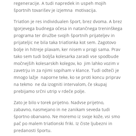
regeneracije. A tudi napredek in uspeh mojih
športnih tovarišev je izjemna motivacija.
Triatlon je res individualen šport, brez dvoma. A brez
Igorjevega budnega očesa in natančnega treninškega
programa ter družbe svojih športnih prijateljev in
prijateljic ne bila taka triatlonka kot sem. Zagotovo
bolje in hitreje plavam, ker nisem v progi sama. Prav
tako sem tudi boljša kolesarka zaradi vse spodbude
močnejših kolesarskih kolegov, ko jim lahko vozim v
zavetrju in za njimi sopiham v klance. Tudi odteči je
mnogo lažje naporne teke, ko se proti koncu priprav
na tekmo ne da izogniti intervalom, če skupaj
prebijamo srčni utrip v rdeče polje.
Zato je bilo v torek prijetno. Nadvse prijetno,
zabavno, nasmejano in ne zanikam seveda tudi
športno obarvano. Ne moremo iz svoje kože, vsi smo
pač po malem triatlonski friki. Iz čiste ljubezni in
predanosti športu.