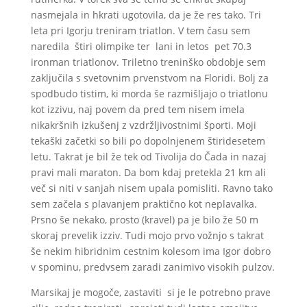
nasmejala in hkrati ugotovila, da je že res tako. Tri
leta pri Igorju treniram triatlon. V tem času sem
naredila štiri olimpike ter lani in letos pet 70.3
ironman triatlonov. Triletno treninško obdobje sem
zaključila s svetovnim prvenstvom na Floridi. Bolj za
spodbudo tistim, ki morda še razmišljajo o triatlonu
kot izzivu, naj povem da pred tem nisem imela
nikakršnih izkušenj z vzdržljivostnimi športi. Moji
tekaški začetki so bili po dopolnjenem štiridesetem
letu. Takrat je bil že tek od Tivolija do Čada in nazaj
pravi mali maraton. Da bom kdaj pretekla 21 km ali
več si niti v sanjah nisem upala pomisliti. Ravno tako
sem začela s plavanjem praktično kot neplavalka.
Prsno še nekako, prosto (kravel) pa je bilo že 50 m
skoraj prevelik izziv. Tudi mojo prvo vožnjo s takrat
še nekim hibridnim cestnim kolesom ima Igor dobro
v spominu, predvsem zaradi zanimivo visokih pulzov.
Marsikaj je mogoče, zastaviti si je le potrebno prave