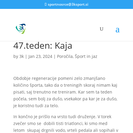
sportnosrce@3ksport.si
47.teden: Kaja
by
3k
|
Jan 23, 2024
|
Poročila
,
Šport in jaz
Obdobje regeneracije pomeni zelo zmanjšano
količino športa, tako da o treningih skoraj nimam kaj
pisati, saj trenutno ne treniram. Kar sem ta teden
počela, sem bolj za dušo, vsekakor pa kar je za dušo,
je koristno tudi za telo.
In končno je prišlo na vrsto tudi druženje. V torek
zvečer smo se dobili tisti triatlonci, ki smo med
letom skupaj drgnili vodo, vrteli pedala ali sopihali v