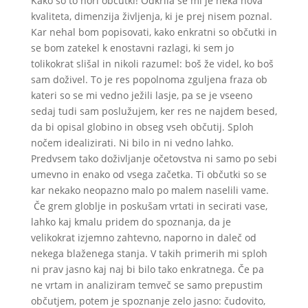
Kako so to nori občutki! Odkrila se mi je neka nova
kvaliteta, dimenzija življenja, ki je prej nisem poznal.
Kar nehal bom popisovati, kako enkratni so občutki in
se bom zatekel k enostavni razlagi, ki sem jo
tolikokrat slišal in nikoli razumel: boš že videl, ko boš
sam doživel. To je res popolnoma zguljena fraza ob
kateri so se mi vedno ježili lasje, pa se je vseeno
sedaj tudi sam poslužujem, ker res ne najdem besed,
da bi opisal globino in obseg vseh občutij. Sploh
nočem idealizirati. Ni bilo in ni vedno lahko.
Predvsem tako doživljanje očetovstva ni samo po sebi
umevno in enako od vsega začetka. Ti občutki so se
kar nekako neopazno malo po malem naselili vame.
Če grem globlje in poskušam vrtati in secirati vase,
lahko kaj kmalu pridem do spoznanja, da je
velikokrat izjemno zahtevno, naporno in daleč od
nekega blaženega stanja. V takih primerih mi sploh
ni prav jasno kaj naj bi bilo tako enkratnega. Če pa
ne vrtam in analiziram temveč se samo prepustim
občutjem, potem je spoznanje zelo jasno: čudovito,