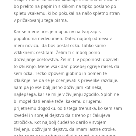
bo prelito na papir in s klikom na tipko poslano po
spletu vsakemu, ki bo pokukal na našo spletno stran
v pričakovanju tega pisma.
Kar se mene tiče, je moj odziv na tvoj zapis
popolnoma nedvoumen. Daleč najbolj odmeva v
meni novica, da boš postal očka. Lahko samo
vzkliknem: čestitam! Želim ti čimbolj polno
doživljanje očetovstva. Želim ti v popolnosti doživeti
to izkušnjo. Mene vsak dan posebej ogreje misel, da
sem očka. Težko izpovem globino in pomen te
izkušnje, ne da se je ocenjevati s prevelike razdalje.
Sam pa jo vse bolj jasno doživljam kot nekaj
najlepšega, kar se mi je v življenju zgodilo. Sploh ne
bi mogel dati enake teže kakemu drugemu
prijetnemu dogodku, od tistega trenutka, ko sem sam
izvedel in sprejel dejstvo da z Ireno pričakujeva
otročička. Kot najbolj čudežno darilo v svojem
življenju doživljam dejstvo, da imam lastne otroke.