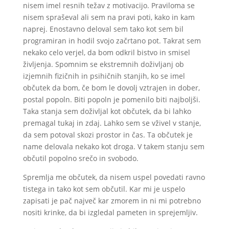
nisem imel resnih težav z motivacijo. Praviloma se
nisem spraševal ali sem na pravi poti, kako in kam
naprej. Enostavno deloval sem tako kot sem bil
programiran in hodil svojo začrtano pot. Takrat sem
nekako celo verjel, da bom odkril bistvo in smisel
življenja. Spomnim se ekstremnih doživljanj ob
izjemnih fizičnih in psihičnih stanjih, ko se imel
občutek da bom, če bom le dovolj vztrajen in dober,
postal popoln. Biti popoln je pomenilo biti najboljši.
Taka stanja sem doživljal kot občutek, da bi lahko
premagal tukaj in zdaj. Lahko sem se vživel v stanje,
da sem potoval skozi prostor in čas. Ta občutek je
name delovala nekako kot droga. V takem stanju sem
občutil popolno srečo in svobodo.
Spremlja me občutek, da nisem uspel povedati ravno
tistega in tako kot sem občutil. Kar mi je uspelo
zapisati je pač največ kar zmorem in ni mi potrebno
nositi krinke, da bi izgledal pameten in sprejemljiv.