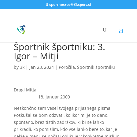
sportnosrce@3ksport.si
Športnik športniku: 3.
Igor – Mitji
by
3k
|
Jan 23, 2024
|
Poročila
,
Športnik športniku
Dragi Mitja!
18. januar 2009
Neskončno sem vesel tvojega prijaznega pisma.
Poskušal se bom odzvati, kolikor mi je to dano,
spontano, brez tistih zadržkov, ki bi se lahko
prikradli, ko pomislim, kdo vse lahko bere to, kar je
nekje v meni, se počasi oblikuje v konkretne misli in