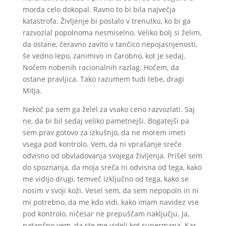
morda celo dokopal. Ravno to bi bila največja
katastrofa. Življenje bi postalo v trenutku, ko bi ga
razvozlal popolnoma nesmiselno. Veliko bolj si želim,
da ostane, čeravno zavito v tančico nepojasnjenosti,
še vedno lepo, zanimivo in čarobno, kot je sedaj.
Nočem nobenih racionalnih razlag. Hočem, da
ostane pravljica. Tako razumem tudi tebe, dragi
Mitja.
Nekoč pa sem ga želel za vsako ceno razvozlati. Saj
ne, da bi bil sedaj veliko pametnejši. Bogatejši pa
sem prav gotovo za izkušnjo, da ne morem imeti
vsega pod kontrolo. Vem, da ni vprašanje sreče
odvisno od obvladovanja svojega življenja. Prišel sem
do spoznanja, da moja sreča ni odvisna od tega, kako
me vidijo drugi, temveč izključno od tega, kako se
nosim v svoji koži. Vesel sem, da sem nepopoln in ni
mi potrebno, da me kdo vidi, kako imam navidez vse
pod kontrolo, ničesar ne prepuščam naključju. Ja,
natančno vem, da ste me videli kot supermana. Kar