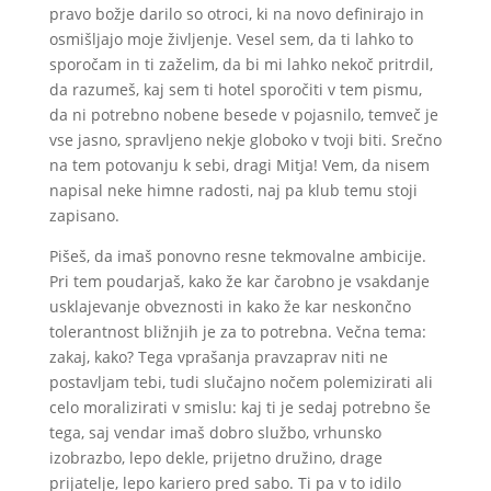
pravo božje darilo so otroci, ki na novo definirajo in
osmišljajo moje življenje. Vesel sem, da ti lahko to
sporočam in ti zaželim, da bi mi lahko nekoč pritrdil,
da razumeš, kaj sem ti hotel sporočiti v tem pismu,
da ni potrebno nobene besede v pojasnilo, temveč je
vse jasno, spravljeno nekje globoko v tvoji biti. Srečno
na tem potovanju k sebi, dragi Mitja! Vem, da nisem
napisal neke himne radosti, naj pa klub temu stoji
zapisano.
Pišeš, da imaš ponovno resne tekmovalne ambicije.
Pri tem poudarjaš, kako že kar čarobno je vsakdanje
usklajevanje obveznosti in kako že kar neskončno
tolerantnost bližnjih je za to potrebna. Večna tema:
zakaj, kako? Tega vprašanja pravzaprav niti ne
postavljam tebi, tudi slučajno nočem polemizirati ali
celo moralizirati v smislu: kaj ti je sedaj potrebno še
tega, saj vendar imaš dobro službo, vrhunsko
izobrazbo, lepo dekle, prijetno družino, drage
prijatelje, lepo kariero pred sabo. Ti pa v to idilo