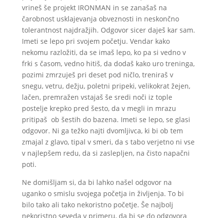
vrineš še projekt IRONMAN in se zanašaš na
čarobnost usklajevanja obveznosti in neskončno
tolerantnost najdražjih. Odgovor sicer daješ kar sam.
Imeti se lepo pri svojem početju. Vendar kako
nekomu razložiti, da se imaš lepo, ko pa si vedno v
frki s časom, vedno hitiš, da dodaš kako uro treninga,
pozimi zmrzuješ pri deset pod ničlo, treniraš v
snegu, vetru, dežju, poletni pripeki, velikokrat žejen,
lačen, premražen vstajaš še sredi noči iz tople
postelje krepko pred šesto, da v megli in mrazu
pritipaš ob šestih do bazena. Imeti se lepo, se glasi
odgovor. Ni ga težko najti dvomljivca, ki bi ob tem
zmajal z glavo, tipal v smeri, da s tabo verjetno ni vse
v najlepšem redu, da si zaslepljen, na čisto napačni
poti.
Ne domišljam si, da bi lahko našel odgovor na
uganko o smislu svojega početja in življenja. To bi
bilo tako ali tako nekoristno početje. Še najbolj
nekoristno seveda v primeru, da bi se do odgovora