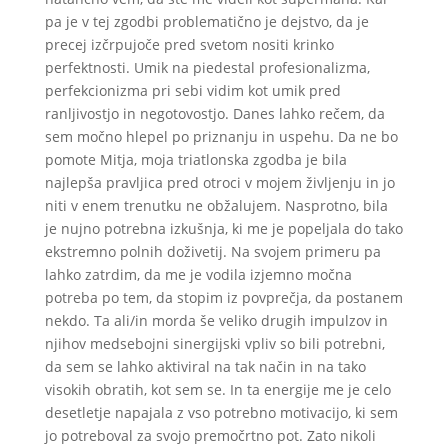
pa je v tej zgodbi problematično je dejstvo, da je
precej izčrpujoče pred svetom nositi krinko
perfektnosti. Umik na piedestal profesionalizma,
perfekcionizma pri sebi vidim kot umik pred
ranljivostjo in negotovostjo. Danes lahko rečem, da
sem močno hlepel po priznanju in uspehu. Da ne bo
pomote Mitja, moja triatlonska zgodba je bila
najlepša pravljica pred otroci v mojem življenju in jo
niti v enem trenutku ne obžalujem. Nasprotno, bila
je nujno potrebna izkušnja, ki me je popeljala do tako
ekstremno polnih doživetij. Na svojem primeru pa
lahko zatrdim, da me je vodila izjemno močna
potreba po tem, da stopim iz povprečja, da postanem
nekdo. Ta ali/in morda še veliko drugih impulzov in
njihov medsebojni sinergijski vpliv so bili potrebni,
da sem se lahko aktiviral na tak način in na tako
visokih obratih, kot sem se. In ta energije me je celo
desetletje napajala z vso potrebno motivacijo, ki sem
jo potreboval za svojo premočrtno pot. Zato nikoli