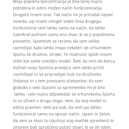
Moja popolna koncentracija je bila torej nujno
potrebna in edini možen način funkcioniranja.
Drugače nisem znal. Tak način mi je prinašal največ.
Seveda, saj nisem zmogel videti česa drugega.
Funkcioniral sem lahko samo na način, da lahko
naenkrat počnem samo eno stvar, ki se ji popolnoma
posvetim. Spomnim se recimo, da sem veliko
razmišljal, kako lahko imajo nekateri ob vrhunskem
športu še družine, otroke. Te možnosti sploh nisem
videl kot zame izvedljiv model. Šele, ko sem do konca
doživel svojo športno pravljico sem lahko pričel
razmišljati in se pripravljati tudi na družinsko
življenje in s tem povezano očetovstvo. Ko sem
globoko v sebi dozorel za spremembo mi je bilo
lahko, celo nujno odpovedati se vrhunskemu športu
in se vživeti v drugo vlogo. Vem, da moj model ni
edino pravilen. Vem pa tudi, da sem jaz lahko
funkcioniral samo na opisan način. Upam in želim,
da sem se skozi to izkušnjo vsaj malček spremenil in
zmorem bolj sproščeno početi stvari, ki se jih lotim.