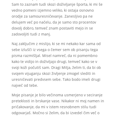
Sam to zaznam tudi skozi doživljanje športa, ki mi še
vedno pomeni izjemno veliko, ki ostaja osnovno
orodje za samouresničevanje. Zanesljivo pa ne
delujem več po načelu, da je samo sto procentov
dovolj dobro, temveč znam postaviti mejo in se
zadovoljiti tudi z manj.
Naj zaključim z mislijo, ki se mi nekako kar sama od
sebe izlušči iz vsega o čemer sem ob pisanju tega
pisma razmišljal. Misel namreč, da ni pomembno
kako te vidijo in doživljajo drugi, temveč kako se v
svoji koži počutiš sam. Dragi Mitja, želim ti, da bi ob
svojem vijuganju skozi življenje zmogel slediti in
uresničevati predvsem sebe. Tako bodo imeli drugi
največ od tebe.
Moje pisanje je bilo večinoma usmerjeno v seciranje
preteklosti in brskanje vase. Nikakor ni moj namen in
pričakovanje, da mi v istem resnobnem stilu tudi
odgovarjaš. Močno si želim, da bi izvedel čim več o