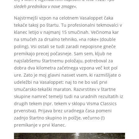
sledeh prednikov v nove zmage«.
Najstrmejši vzpon na celotnem Vasaloppet čaka
tekače takoj po štartu. Tu profesionalni tekmovalci v
klanec letijo v najmanj 15 smučinah. Večinoma kar
na smučeh za drsalno tehniko, »na roke« (double
poling). Vsi ostali se tudi zaradi nepopisne gneče
premikajo precej počasneje. Sam sem, kljub ne
najslabšemu štartnemu položaju, potreboval za
dobra dva kilometra začetnega vzpona več kot pol
ure. Zato je moj glavni nasvet vsem, ki razmišljate o
udeležbi na Vasaloppet: naj to ne bo vaš prvi
smučarsko-tekaški maraton. Razvrstitev v štartne
skupine namreč temelji tudi na uradnih rezultatih iz
drugih tekem (npr. tekem v sklopu Visma Classics
prvenstva). Prijava brez uradnega časa pomeni
zadnjo štartno skupino in polžje, večurno (!)
premikanje v prvi klanec.