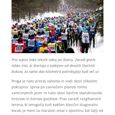
Prvi vzpon čaka tekače takoj po štartu. Zaradi gneče
lahko tisti, ki štartajo v zadnjem od desetih štartnih
boksov, za samo dva kilometra potrebujejo tudi več ur.
Proga je nato precej valovita in vodi skozi slikovito
pokrajino. Sprva po zasneženi planoti mimo
zamrznjenih jezer in nato skozi tipične skandinavske
brezove in borove gozdove. Prav zaradi razgibanosti
terena, ki omogoča tudi kakšen klasični diagonalni
korak, je meni ta maraton ostal v spominu kot lažji od