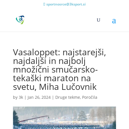
sportnosrce@3ksport.si
Vasaloppet: najstarejši,
najdaljši in najbolj
množični smučarsko-
tekaški maraton na
svetu, Miha Lučovnik
by
3k
|
Jan 26, 2024
|
Druge tekme
,
Poročila