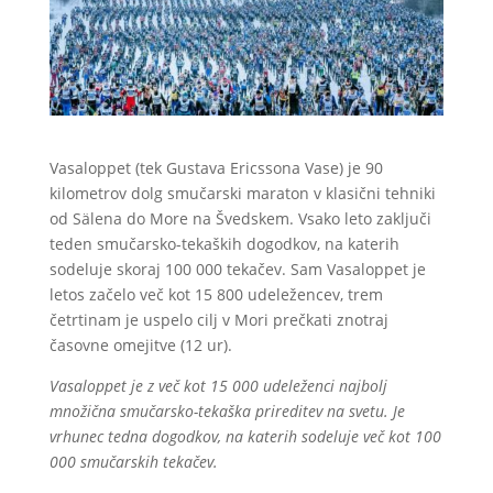
Vasaloppet (tek Gustava Ericssona Vase) je 90
kilometrov dolg smučarski maraton v klasični tehniki
od Sälena do More na Švedskem. Vsako leto zaključi
teden smučarsko-tekaških dogodkov, na katerih
sodeluje skoraj 100 000 tekačev. Sam Vasaloppet je
letos začelo več kot 15 800 udeležencev, trem
četrtinam je uspelo cilj v Mori prečkati znotraj
časovne omejitve (12 ur).
Vasaloppet je z več kot 15 000 udeleženci najbolj
množična smučarsko-tekaška prireditev na svetu.
Je
vrhunec tedna dogodkov, na katerih sodeluje več kot 100
000 smučarskih tekačev.