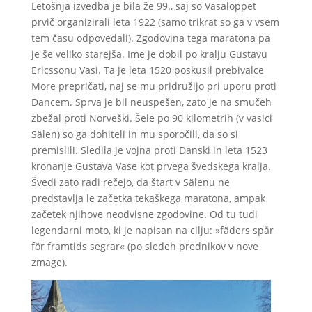
Letošnja izvedba je bila že 99., saj so Vasaloppet
prvič organizirali leta 1922 (samo trikrat so ga v vsem
tem času odpovedali). Zgodovina tega maratona pa
je še veliko starejša. Ime je dobil po kralju Gustavu
Ericssonu Vasi. Ta je leta 1520 poskusil prebivalce
More prepričati, naj se mu pridružijo pri uporu proti
Dancem. Sprva je bil neuspešen, zato je na smučeh
zbežal proti Norveški. Šele po 90 kilometrih (v vasici
Sälen) so ga dohiteli in mu sporočili, da so si
premislili. Sledila je vojna proti Danski in leta 1523
kronanje Gustava Vase kot prvega švedskega kralja.
Švedi zato radi rečejo, da štart v Sälenu ne
predstavlja le začetka tekaškega maratona, ampak
začetek njihove neodvisne zgodovine. Od tu tudi
legendarni moto, ki je napisan na cilju: »fäders spår
för framtids segrar« (po sledeh prednikov v nove
zmage).