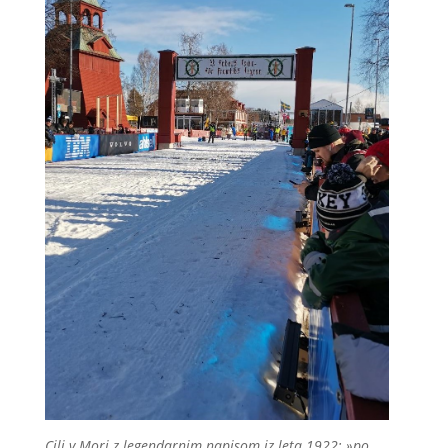
Cilj v Mori z legendarnim napisom iz leta 1922: »po