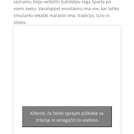
seznamu želja neštetih ljubiteljev tega športa po
vsem svetu. Vasaloppet enostavno ima vse, kar lahko
smučarko-tekaški maraton ima: tradicijo, izziv in
sloves.
Kliknite, če želite sprejeti piškotke za
trženje in omogočiti to vsebino