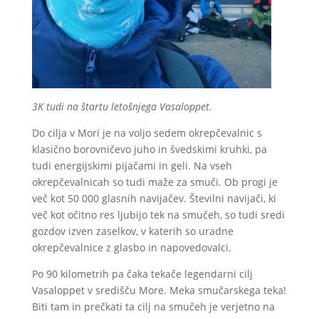
3K tudi na štartu letošnjega Vasaloppet.
Do cilja v Mori je na voljo sedem okrepčevalnic s
klasično borovničevo juho in švedskimi kruhki, pa
tudi energijskimi pijačami in geli. Na vseh
okrepčevalnicah so tudi maže za smuči. Ob progi je
več kot 50 000 glasnih navijačev. Številni navijači, ki
več kot očitno res ljubijo tek na smučeh, so tudi sredi
gozdov izven zaselkov, v katerih so uradne
okrepčevalnice z glasbo in napovedovalci.
Po 90 kilometrih pa čaka tekače legendarni cilj
Vasaloppet v središču More. Meka smučarskega teka!
Biti tam in prečkati ta cilj na smučeh je verjetno na