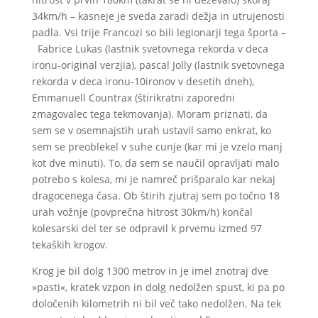
34km/h – kasneje je sveda zaradi dežja in utrujenosti
padla. Vsi trije Francozi so bili legionarji tega športa –
Fabrice Lukas (lastnik svetovnega rekorda v deca
ironu-original verzjia), pascal Jolly (lastnik svetovnega
rekorda v deca ironu-10ironov v desetih dneh),
Emmanuell Countrax (štirikratni zaporedni
zmagovalec tega tekmovanja). Moram priznati, da
sem se v osemnajstih urah ustavil samo enkrat, ko
sem se preoblekel v suhe cunje (kar mi je vzelo manj
kot dve minuti). To, da sem se naučil opravljati malo
potrebo s kolesa, mi je namreč prišparalo kar nekaj
dragocenega časa. Ob štirih zjutraj sem po točno 18
urah vožnje (povprečna hitrost 30km/h) končal
kolesarski del ter se odpravil k prvemu izmed 97
tekaških krogov.
Krog je bil dolg 1300 metrov in je imel znotraj dve
»pasti«, kratek vzpon in dolg nedolžen spust, ki pa po
določenih kilometrih ni bil več tako nedolžen. Na tek