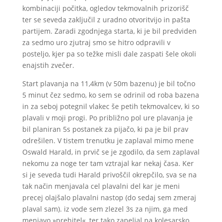
kombinaciji počitka, ogledov tekmovalnih prizorišč
ter se seveda zaključil z uradno otvoritvijo in pašta
partijem. Zaradi zgodnjega starta, ki je bil predviden
za sedmo uro zjutraj smo se hitro odpravili v
posteljo, kjer pa so težke misli dale zaspati šele okoli
enajstih zvečer.
Start plavanja na 11,4km (v 50m bazenu) je bil točno
5 minut čez sedmo, ko sem se odrinil od roba bazena
in za seboj potegnil vlakec še petih tekmovalcev, ki so
plavali v moji progi. Po približno pol ure plavanja je
bil planiran 5s postanek za pijačo, ki pa je bil prav
odrešilen. V tistem trenutku je zaplaval mimo mene
Oswald Harald, in prvič se je zgodilo, da sem zaplaval
nekomu za noge ter tam vztrajal kar nekaj časa. Ker
si je seveda tudi Harald privoščil okrepčilo, sva se na
tak način menjavala cel plavalni del kar je meni
precej olajšalo plavalni nastop (do sedaj sem zmeraj
plaval sam). iz vode sem zlezel 3s za njim, ga med
menjavo »prehitel«, ter tako zapeljal na kolesarsko