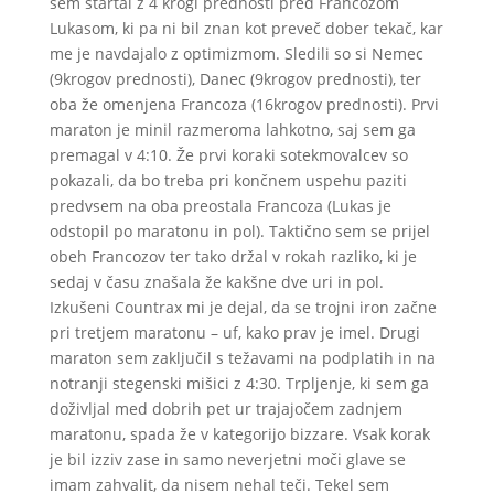
sem startal z 4 krogi prednosti pred Francozom
Lukasom, ki pa ni bil znan kot preveč dober tekač, kar
me je navdajalo z optimizmom. Sledili so si Nemec
(9krogov prednosti), Danec (9krogov prednosti), ter
oba že omenjena Francoza (16krogov prednosti). Prvi
maraton je minil razmeroma lahkotno, saj sem ga
premagal v 4:10. Že prvi koraki sotekmovalcev so
pokazali, da bo treba pri končnem uspehu paziti
predvsem na oba preostala Francoza (Lukas je
odstopil po maratonu in pol). Taktično sem se prijel
obeh Francozov ter tako držal v rokah razliko, ki je
sedaj v času znašala že kakšne dve uri in pol.
Izkušeni Countrax mi je dejal, da se trojni iron začne
pri tretjem maratonu – uf, kako prav je imel. Drugi
maraton sem zaključil s težavami na podplatih in na
notranji stegenski mišici z 4:30. Trpljenje, ki sem ga
doživljal med dobrih pet ur trajajočem zadnjem
maratonu, spada že v kategorijo bizzare. Vsak korak
je bil izziv zase in samo neverjetni moči glave se
imam zahvalit, da nisem nehal teči. Tekel sem