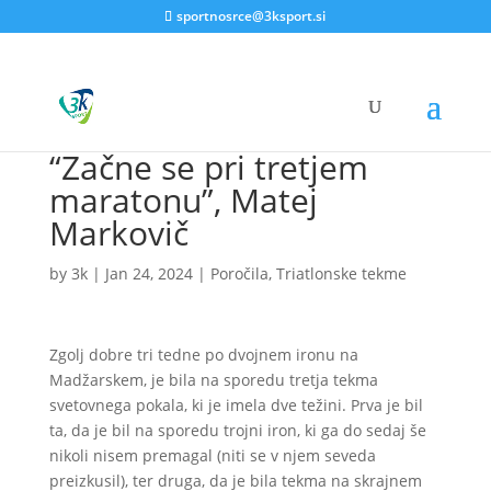
sportnosrce@3ksport.si
“Začne se pri tretjem
maratonu”, Matej
Markovič
by
3k
|
Jan 24, 2024
|
Poročila
,
Triatlonske tekme
Zgolj dobre tri tedne po dvojnem ironu na
Madžarskem, je bila na sporedu tretja tekma
svetovnega pokala, ki je imela dve težini. Prva je bil
ta, da je bil na sporedu trojni iron, ki ga do sedaj še
nikoli nisem premagal (niti se v njem seveda
preizkusil), ter druga, da je bila tekma na skrajnem