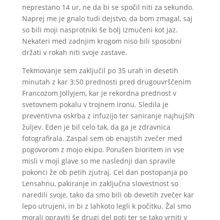
neprestano 14 ur, ne da bi se spočil niti za sekundo.
Naprej me je gnalo tudi dejstvo, da bom zmagal, saj
so bili moji nasprotniki še bolj izmučeni kot jaz.
Nekateri med zadnjim krogom niso bili sposobni
držati v rokah niti svoje zastave.
Tekmovanje sem zaključil po 35 urah in desetih
minutah z kar 3:50 prednosti pred drugouvrščenim
Francozom Jollyjem, kar je rekordna prednost v
svetovnem pokalu v trojnem ironu. Sledila je
preventivna oskrba z infuzijo ter saniranje najhujših
žuljev. Eden je bil celo tak, da ga je zdravnica
fotografirala. Zaspal sem ob enajstih zvečer med
pogovorom z mojo ekipo. Porušen bioritem in vse
misli v moji glave so me naslednji dan spravile
pokonci že ob petih zjutraj. Cel dan postopanja po
Lensahnu, pakiranje in zaključna slovestnost so
naredili svoje, tako da smo bili ob devetih zvečer kar
lepo utrujeni, in bi z lahkoto legli k počitku. Žal smo
morali opraviti še drugi del poti ter se tako vrniti v