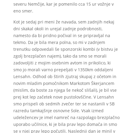
severu Nemčije, kar je pomenilo cca 15 ur vožnje v
eno smer.
Kot je sedaj pri meni že navada, sem zadnjih nekaj
dni skakal okoli in urejal zadnje podrobnosti,
namesto da bi pridno počival in se pripravljal na
tekmo. Da je bila mera polna, so mi v zadnjem
trenutku odpovedali še sponzorski kombi (v bistvu je
zgolj brezplačen najem), tako da smo se morali
zadovoljiti z mojim osebnim avtom in prikolico, ki
smo jo morali varno prepeljati v 1350km oddaljeni
Lensahn. Odhod ob štirih zjutraj skupaj z očetom in
novim mladim pomočnikom Markotom Škerjancem
(mislim, da boste za njega še nekoč slišali), je bil vse
prej kot lep začetek nove pustolovščine. V Lensahn
smo prispeli ob sedmih zvečer ter se nastanili v 5B
razredu tamkajšnje osnovne šole. Vsak izmed
udeležencev je imel namreč na razpolago brezplačno
uporabo učilnice, ki je bila prav lepo domača in smo
se v njej prav lepo počutili. Naslednji dan je minil v