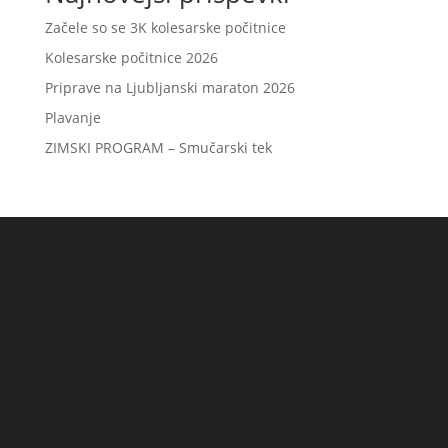
Začele so se 3K kolesarske počitnice
Kolesarske počitnice 2026
Priprave na Ljubljanski maraton 2026
Plavanje
ZIMSKI PROGRAM – Smučarski tek