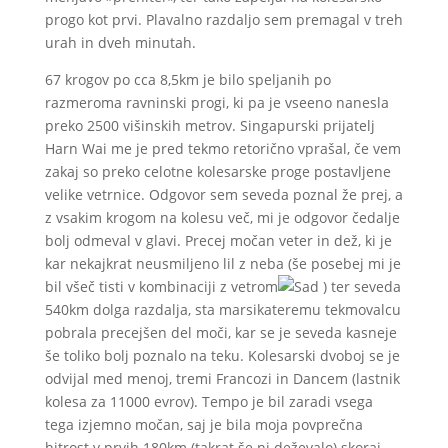
progo kot prvi. Plavalno razdaljo sem premagal v treh
urah in dveh minutah.
67 krogov po cca 8,5km je bilo speljanih po
razmeroma ravninski progi, ki pa je vseeno nanesla
preko 2500 višinskih metrov. Singapurski prijatelj
Harn Wai me je pred tekmo retorično vprašal, če vem
zakaj so preko celotne kolesarske proge postavljene
velike vetrnice. Odgovor sem seveda poznal že prej, a
z vsakim krogom na kolesu več, mi je odgovor čedalje
bolj odmeval v glavi. Precej močan veter in dež, ki je
kar nekajkrat neusmiljeno lil z neba (še posebej mi je
bil všeč tisti v kombinaciji z vetrom
) ter seveda
540km dolga razdalja, sta marsikateremu tekmovalcu
pobrala precejšen del moči, kar se je seveda kasneje
še toliko bolj poznalo na teku. Kolesarski dvoboj se je
odvijal med menoj, tremi Francozi in Dancem (lastnik
kolesa za 11000 evrov). Tempo je bil zaradi vsega
tega izjemno močan, saj je bila moja povprečna
hitrost v prvih 180km (takrat še ni deževalo) skoraj