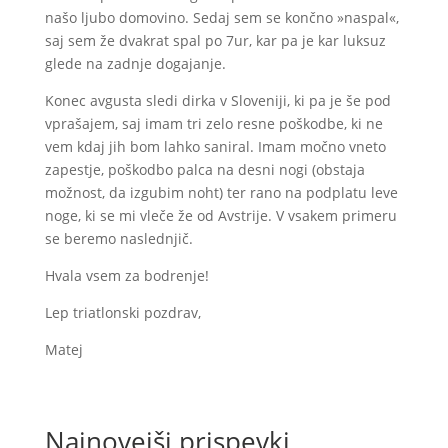
našo ljubo domovino. Sedaj sem se končno »naspal«,
saj sem že dvakrat spal po 7ur, kar pa je kar luksuz
glede na zadnje dogajanje.
Konec avgusta sledi dirka v Sloveniji, ki pa je še pod
vprašajem, saj imam tri zelo resne poškodbe, ki ne
vem kdaj jih bom lahko saniral. Imam močno vneto
zapestje, poškodbo palca na desni nogi (obstaja
možnost, da izgubim noht) ter rano na podplatu leve
noge, ki se mi vleče že od Avstrije. V vsakem primeru
se beremo naslednjič.
Hvala vsem za bodrenje!
Lep triatlonski pozdrav,
Matej
Najnovejši prispevki