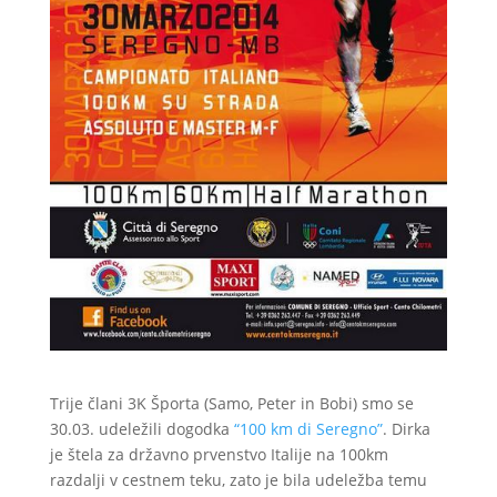
Trije člani 3K Športa (Samo, Peter in Bobi) smo se
30.03. udeležili dogodka
“100 km di Seregno”
. Dirka
je štela za državno prvenstvo Italije na 100km
razdalji v cestnem teku, zato je bila udeležba temu