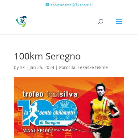
sportnosrce@3ksport.si
100km Seregno
by
3k
|
Jan 25, 2024
|
Poročila
,
Tekaške tekme