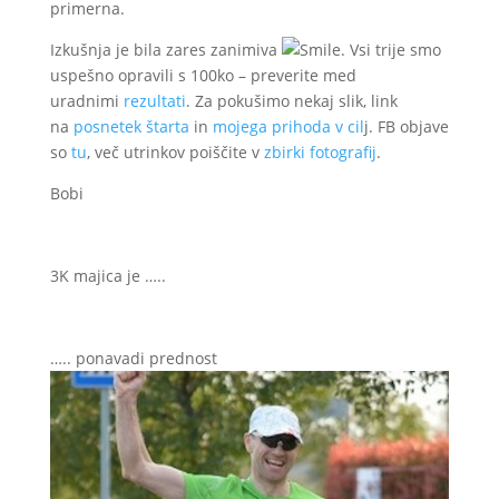
primerna.
Izkušnja je bila zares zanimiva
. Vsi trije smo
uspešno opravili s 100ko – preverite med
uradnimi
rezultati
. Za pokušimo nekaj slik, link
na
posnetek štarta
in
mojega prihoda v cil
j. FB objave
so
tu
, več utrinkov poiščite v
zbirki fotografij
.
Bobi
3K majica je …..
….. ponavadi prednost