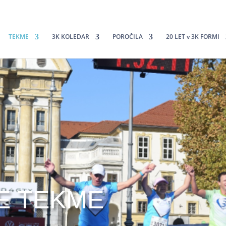
TEKME
3K KOLEDAR
POROČILA
20 LET v 3K FORMI
E TEKME