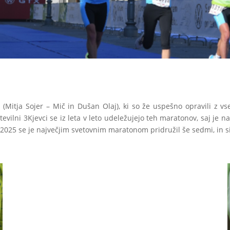
(Mitja Sojer – Mič in Dušan Olaj), ki so že uspešno opravili z 
tevilni 3Kjevci se iz leta v leto udeležujejo teh maratonov, saj je 
tu 2025 se je največjim svetovnim maratonom pridružil še sedmi, in 