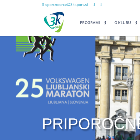
sportnosrce@3ksport.si
PROGRAMI
O KLUBU
PRIPOROČN