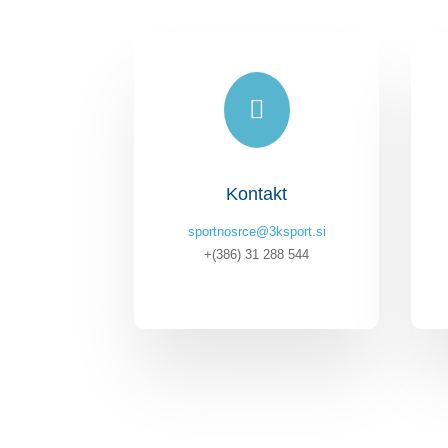

Kontakt
sportnosrce@3ksport.si
+(386) 31 288 544
..