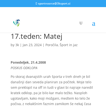
sportnosrce@3ksport.si
17.teden: Matej
by
3k
|
Jan 23, 2024
|
Poročila
,
Šport in jaz
Ponedeljek, 21.4.2008
POSKUS ODKLOPA
Po skoraj dvanajstih urah športa v treh dneh je bil
današnji dan seveda planiran za počitek. Moje telo
sem preklopil na off in tudi v glavi bi najraje naredil
kratek odklop, pa je bilo kar malo težko. Nasploh
ugotavljam, kako moji možgani, medtem ko telo že
počiva, z nekakšnim faznim zamikom še nekaj časa