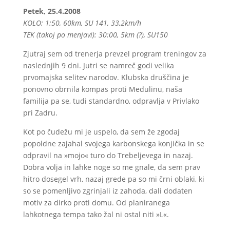
Petek, 25.4.2008
KOLO: 1:50, 60km, SU 141, 33,2km/h
TEK (takoj po menjavi): 30:00, 5km (?), SU150
Zjutraj sem od trenerja prevzel program treningov za
naslednjih 9 dni. Jutri se namreč godi velika
prvomajska selitev narodov. Klubska druščina je
ponovno obrnila kompas proti Medulinu, naša
familija pa se, tudi standardno, odpravlja v Privlako
pri Zadru.
Kot po čudežu mi je uspelo, da sem že zgodaj
popoldne zajahal svojega karbonskega konjička in se
odpravil na »mojo« turo do Trebeljevega in nazaj.
Dobra volja in lahke noge so me gnale, da sem prav
hitro dosegel vrh, nazaj grede pa so mi črni oblaki, ki
so se pomenljivo zgrinjali iz zahoda, dali dodaten
motiv za dirko proti domu. Od planiranega
lahkotnega tempa tako žal ni ostal niti »L«.