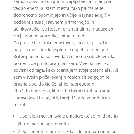
samozadovoljno otrpnil in capljal več ali manj na
vedno enem in istem mestu, tako pa me le te
dobrohotno opominjajo in učijo, naj naslednjič v
podobni situaciji ravnam primernejše in
učinkovitejše. Če hočem priznati ali ne, napake so
večje gonilo napredka, kot pa uspeh.
Da pa vse le ni tako enostavno, moram pri sebi
najprej razčistiti, kaj sploh je uspeh ali neuspeh.
Kriteriji uspeha so seveda večinoma subjektivni, kar
pomeni, da jih določam jaz sam. V veliki meri so
odvisni od tega, kako ocenjujem svoje potenciale. Ali
sem v svojih pričakovanjih realen ali pa gojim le
prazne upe, do kje še lahko napredujem.
Ključ do napredka, ki nas bo hkrati tudi notranje
zadovoljeval in bogatil, torej tiči v že znanih treh
točkah:
1. Sprejeti moram svoje omejitve (te so mi dane in
jih ne morem spremeniti).
2. Spremeniti moram vse, kar delam narobe in se