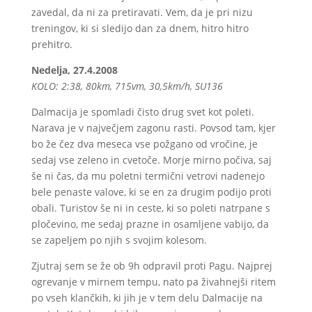
zavedal, da ni za pretiravati. Vem, da je pri nizu
treningov, ki si sledijo dan za dnem, hitro hitro
prehitro.
Nedelja, 27.4.2008
KOLO: 2:38, 80km, 715vm, 30,5km/h, SU136
Dalmacija je spomladi čisto drug svet kot poleti.
Narava je v največjem zagonu rasti. Povsod tam, kjer
bo že čez dva meseca vse požgano od vročine, je
sedaj vse zeleno in cvetoče. Morje mirno počiva, saj
še ni čas, da mu poletni termični vetrovi nadenejo
bele penaste valove, ki se en za drugim podijo proti
obali. Turistov še ni in ceste, ki so poleti natrpane s
pločevino, me sedaj prazne in osamljene vabijo, da
se zapeljem po njih s svojim kolesom.
Zjutraj sem se že ob 9h odpravil proti Pagu. Najprej
ogrevanje v mirnem tempu, nato pa živahnejši ritem
po vseh klančkih, ki jih je v tem delu Dalmacije na