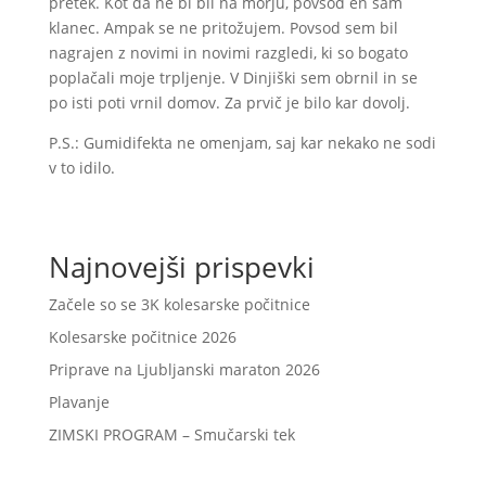
pretek. Kot da ne bi bil na morju, povsod en sam
klanec. Ampak se ne pritožujem. Povsod sem bil
nagrajen z novimi in novimi razgledi, ki so bogato
poplačali moje trpljenje. V Dinjiški sem obrnil in se
po isti poti vrnil domov. Za prvič je bilo kar dovolj.
P.S.: Gumidifekta ne omenjam, saj kar nekako ne sodi
v to idilo.
Najnovejši prispevki
Začele so se 3K kolesarske počitnice
Kolesarske počitnice 2026
Priprave na Ljubljanski maraton 2026
Plavanje
ZIMSKI PROGRAM – Smučarski tek