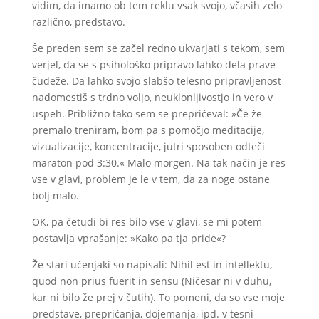
vidim, da imamo ob tem reklu vsak svojo, včasih zelo
različno, predstavo.
Še preden sem se začel redno ukvarjati s tekom, sem
verjel, da se s psihološko pripravo lahko dela prave
čudeže. Da lahko svojo slabšo telesno pripravljenost
nadomestiš s trdno voljo, neuklonljivostjo in vero v
uspeh. Približno tako sem se prepričeval: »Če že
premalo treniram, bom pa s pomočjo meditacije,
vizualizacije, koncentracije, jutri sposoben odteči
maraton pod 3:30.« Malo morgen. Na tak način je res
vse v glavi, problem je le v tem, da za noge ostane
bolj malo.
OK, pa četudi bi res bilo vse v glavi, se mi potem
postavlja vprašanje: »Kako pa tja pride«?
Že stari učenjaki so napisali: Nihil est in intellektu,
quod non prius fuerit in sensu (Ničesar ni v duhu,
kar ni bilo že prej v čutih). To pomeni, da so vse moje
predstave, prepričanja, dojemanja, ipd. v tesni