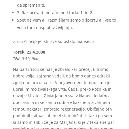
da spremeniti.
3. Razločevati moram med točko 1. in 2.
Spet ne vem ali razmišljam samo o športu ali vse to
velja tudi nasploh v življenju.
♪♫♪ »Princip je isti, sve su ostalo nianse…«
Torek, 22.4.2008
TEK: 0:50, 9km,
Na parkirišču se nas je zbralo kar precej. Bili smo
dobre volje, saj smo vedeli, da bomo danes odtekli
zgolj eno urico na izi. V pogovornem tempu smo jo
ubrali mimo živalskega vrta, Čada, preko Rožnika in
nazaj v Mostec. Z Marjanom sva v klanec dodatno
upočasnila in se samo čudila v kakšnem živahnem
tempu nekateri zmorejo regeneracijo. Običajno bi v
podobnih situacijah imel slab občutek, tako pa sem
si samo mislil: »Če je za Marjana, ki je v teku ene par
svetlobnih let pred mano, tempo dovolj hiter, potem