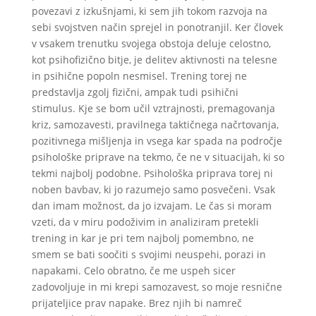
povezavi z izkušnjami, ki sem jih tokom razvoja na
sebi svojstven način sprejel in ponotranjil. Ker človek
v vsakem trenutku svojega obstoja deluje celostno,
kot psihofizično bitje, je delitev aktivnosti na telesne
in psihične popoln nesmisel. Trening torej ne
predstavlja zgolj fizični, ampak tudi psihični
stimulus. Kje se bom učil vztrajnosti, premagovanja
kriz, samozavesti, pravilnega taktičnega načrtovanja,
pozitivnega mišljenja in vsega kar spada na področje
psihološke priprave na tekmo, če ne v situacijah, ki so
tekmi najbolj podobne. Psihološka priprava torej ni
noben bavbav, ki jo razumejo samo posvečeni. Vsak
dan imam možnost, da jo izvajam. Le čas si moram
vzeti, da v miru podoživim in analiziram pretekli
trening in kar je pri tem najbolj pomembno, ne
smem se bati soočiti s svojimi neuspehi, porazi in
napakami. Celo obratno, če me uspeh sicer
zadovoljuje in mi krepi samozavest, so moje resnične
prijateljice prav napake. Brez njih bi namreč