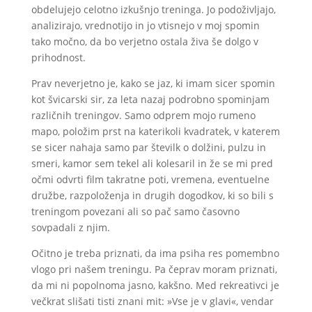
obdelujejo celotno izkušnjo treninga. Jo podoživljajo,
analizirajo, vrednotijo in jo vtisnejo v moj spomin
tako močno, da bo verjetno ostala živa še dolgo v
prihodnost.
Prav neverjetno je, kako se jaz, ki imam sicer spomin
kot švicarski sir, za leta nazaj podrobno spominjam
različnih treningov. Samo odprem mojo rumeno
mapo, položim prst na katerikoli kvadratek, v katerem
se sicer nahaja samo par številk o dolžini, pulzu in
smeri, kamor sem tekel ali kolesaril in že se mi pred
očmi odvrti film takratne poti, vremena, eventuelne
družbe, razpoloženja in drugih dogodkov, ki so bili s
treningom povezani ali so pač samo časovno
sovpadali z njim.
Očitno je treba priznati, da ima psiha res pomembno
vlogo pri našem treningu. Pa čeprav moram priznati,
da mi ni popolnoma jasno, kakšno. Med rekreativci je
večkrat slišati tisti znani mit: »Vse je v glavi«, vendar