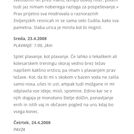
tudi jaz nimam nobenega razloga za pospeševanje.«
Prav prijetno sva modrovala o raznoraznih
življenjskih resnicah in se sama sebi čudila, kako sva
pametna. Slaba urica je minila kot bi mignil.
Sreda, 23.4.2008
PLAVANJE: 1:00, 2km
Splet plavanje, kot plavanje. Če lahko o tekaškem ali
kolesarskem treningu skoraj vedno brez težav
napišem kakšno vrstico, pa imam s plavanjem prav
težave. Kot, da bi mi s skokom v bazen voda ne zalila
samo nosa, ušes in ust, ampak tudi možgane in mi
odplavila vse ideje, misli, spomine. Edino kar se v
njih dogaja je monotono štetje dolžin, ponavljanje
enih in istih vaj in občasen pogled na uro, kdaj bo
vsega konec.
Četrtek, 24.4.2008
PAVZA