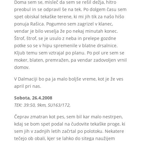
Doma sem se, misleč da sem se rešil dežja, hitro
preobul in se odpravil še na tek. Po dolgem času sem
spet obiskal tekaške terene, ki mi jih tik za našo hišo
ponuja Rašica. Pogumno sem zagrizel v klanec,
vendar je bilo veselja že po nekaj minutah konec.
Štrof, štrof, se je usulo z neba in prelepe gozdne
potke so se v hipu spremenile v blatne drsalnice.
Kljub temu sem vztrajal po planu. Po pol ure sem se
moker, blaten, premražen, pa vendar zadovoljen vrnil
domov.
V Dalmaciji bo pa ja malo boljše vreme, kot je že ves
april pri nas.
Sobota, 26.4.2008
TEK: 39:50, 9km, SU163/172,
Čeprav zmatran kot pes, sem bil kar malo nestrpen,
kdaj se bom spet podal na čudovite tekaške proge, ki
sem jih v zadnjih letih začrtal po polotoku. Nekatere
tečejo ob obali, kjer se lahko do sitega naužijem