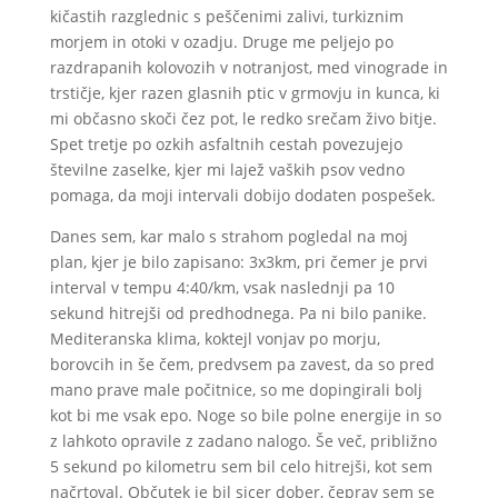
kičastih razglednic s peščenimi zalivi, turkiznim
morjem in otoki v ozadju. Druge me peljejo po
razdrapanih kolovozih v notranjost, med vinograde in
trstičje, kjer razen glasnih ptic v grmovju in kunca, ki
mi občasno skoči čez pot, le redko srečam živo bitje.
Spet tretje po ozkih asfaltnih cestah povezujejo
številne zaselke, kjer mi lajež vaških psov vedno
pomaga, da moji intervali dobijo dodaten pospešek.
Danes sem, kar malo s strahom pogledal na moj
plan, kjer je bilo zapisano: 3x3km, pri čemer je prvi
interval v tempu 4:40/km, vsak naslednji pa 10
sekund hitrejši od predhodnega. Pa ni bilo panike.
Mediteranska klima, koktejl vonjav po morju,
borovcih in še čem, predvsem pa zavest, da so pred
mano prave male počitnice, so me dopingirali bolj
kot bi me vsak epo. Noge so bile polne energije in so
z lahkoto opravile z zadano nalogo. Še več, približno
5 sekund po kilometru sem bil celo hitrejši, kot sem
načrtoval. Občutek je bil sicer dober, čeprav sem se