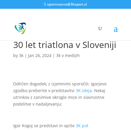
sportnosrce@3ksport.si
30 let triatlona v Sloveniji
by
3k
|
Jan 26, 2024
|
3k v medijih
Odličen dogodek, z izjemnimi sporočili. Igorjevo
zgodbo preberite v predstavitvi
3K-Ideja
. Nekaj
utrinkov z zanimive okrogle mize in slavnostne
podelitve v nadaljevanju:
Igor Kogoj se predstavi in opiše
3K pot