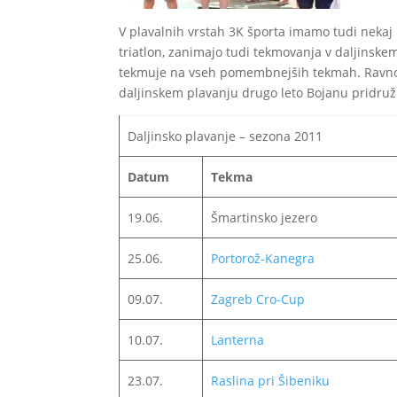
V plavalnih vrstah 3K športa imamo tudi nekaj pl
triatlon, zanimajo tudi tekmovanja v daljinske
tekmuje na vseh pomembnejših tekmah. Ravno nje
daljinskem plavanju drugo leto Bojanu pridruži
Daljinsko plavanje – sezona 2011
Datum
Tekma
19.06.
Šmartinsko jezero
25.06.
Portorož-Kanegra
09.07.
Zagreb Cro-Cup
10.07.
Lanterna
23.07.
Raslina pri Šibeniku