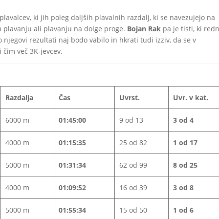
avalcev, ki jih poleg daljših plavalnih razdalj, ki se navezujejo na
m plavanju ali plavanju na dolge proge.
Bojan Rak
pa je tisti, ki red
govi rezultati naj bodo vabilo in hkrati tudi izziv, da se v
 čim več 3K-jevcev.
Razdalja
Čas
Uvrst.
Uvr. v kat.
6000 m
01:45:00
9 od 13
3 od 4
4000 m
01:15:35
25 od 82
1 od 17
5000 m
01:31:34
62 od 99
8 od 25
4000 m
01:09:52
16 od 39
3 od 8
5000 m
01:55:34
15 od 50
1 od 6