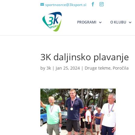
sportnosrce@3ksport.si
PROGRAMI
O KLUBU
3K daljinsko plavanje
by
3k
|
Jan 25, 2024
|
Druge tekme
,
Poročila