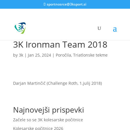
sportnosrce@3ksport.si
3K Ironman Team 2018
by
3k
|
Jan 25, 2024
|
Poročila
,
Triatlonske tekme
Darjan Martinčič (Challenge Roth, 1.julij 2018)
Najnovejši prispevki
Začele so se 3K kolesarske počitnice
Kolesarske počitnice 2026