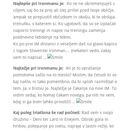
Najlepše pri Ironmanu je:
Ko se ne obremenjuješ s
ciljem, saj bo ta prej ali slej prišel pred tvoje obličje,
ampak se prepustiš občutkom in okolju, ki te obdaja,
trenutku, v katerem si. Ko ugotoviš, da so se izplačali
naporni treningi in napor na treningu zamenja
poldnevno lebdenje na tekmi.
Ko po prvi IM distanci z veseljem daš na glavo kapico
z logom Slovenski Ironman…. (nekateri vedo, zakaj
sem to napisal …
Najtežje pri Ironmanu je:
Ali je to vprašanje
pomotoma zašlo na to mesto? Mislim, da četudi bi se
kaj našlo, ni tako pomembno, da bi sploh razmišljal o
tem. Ja, v bistvu je. Najtežje je čakanje na novi IM. To
vidim sedaj, ko komaj čakam novega, pa niti ne vem,
kdaj si ga bom lahko privoščil …
Kaj poleg triatlona še rad počneš:
Rad sem s svojo
družino – Deni ter Laro in Enejem. Obiski gora in
hribov, potepanje po svetu, najraje v lastni režiji, ko