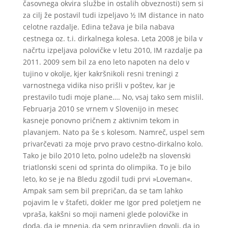
časovnega okvira službe in ostalih obveznosti) sem si
za cilj že postavil tudi izpeljavo ½ IM distance in nato
celotne razdalje. Edina težava je bila nabava
cestnega oz. t.i. dirkalnega kolesa. Leta 2008 je bila v
načrtu izpeljava polovičke v letu 2010, IM razdalje pa
2011. 2009 sem bil za eno leto napoten na delo v
tujino v okolje, kjer kakršnikoli resni treningi z
varnostnega vidika niso prišli v poštev, kar je
prestavilo tudi moje plane…. No, vsaj tako sem mislil.
Februarja 2010 se vrnem v Slovenijo in mesec
kasneje ponovno pričnem z aktivnim tekom in
plavanjem. Nato pa še s kolesom. Namreč, uspel sem
privarčevati za moje prvo pravo cestno-dirkalno kolo.
Tako je bilo 2010 leto, polno udeležb na slovenski
triatlonski sceni od sprinta do olimpika. To je bilo
leto, ko se je na Bledu zgodil tudi prvi »Loveman«.
Ampak sam sem bil prepričan, da se tam lahko
pojavim le v štafeti, dokler me Igor pred poletjem ne
vpraša, kakšni so moji nameni glede polovičke in
doda, da je mnenja, da sem pripravljen dovolj, da jo