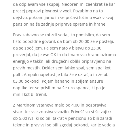
da odplavam vse skupaj. Neopren mi zaenkrat še kar
precej popravi plovnost v vodi. Pozabimo na to
dejstvo, pokramljamo in se počasi ločimo vsak v svoj
penzion na še zadnje priprave opreme in hrane.
Prav zabavno se mi zdi sedaj, ko pomislim, da sem
tisto popoldne govoril, da bom ob 20.00 že v postelji,
da se spočijem. Pa sem nato v bistvu do 23.00
preverjal, da je vse OK in da imam vso hrano oziroma
energijo v takšni ali drugačni obliki pripravljeno na
pravih mestih. Dokler sem lahko spal, sem spal kot
polh. Ampak napetost je bila že v ozračju in že ob
03.00 pokonci. Pojem banano in spijem ensure
napitke ter se prisilim na še uro spanca, ki pa je
minil kot bi trenil.
Z Martinom vstaneva malo po 4.00 in pospraviva
stvari ter vse znosiva v vozilo. Privoščiva si še zajtrk
ob 5.00 (vsi ki so bili takrat v penzionu so bili zaradi
tekme in prav vsi so bili zgodaj pokonci, kar je vedela