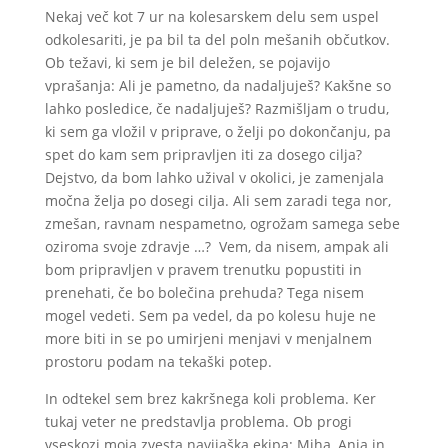
Nekaj več kot 7 ur na kolesarskem delu sem uspel
odkolesariti, je pa bil ta del poln mešanih občutkov.
Ob težavi, ki sem je bil deležen, se pojavijo
vprašanja: Ali je pametno, da nadaljuješ? Kakšne so
lahko posledice, če nadaljuješ? Razmišljam o trudu,
ki sem ga vložil v priprave, o želji po dokončanju, pa
spet do kam sem pripravljen iti za dosego cilja?
Dejstvo, da bom lahko užival v okolici, je zamenjala
močna želja po dosegi cilja. Ali sem zaradi tega nor,
zmešan, ravnam nespametno, ogrožam samega sebe
oziroma svoje zdravje …? Vem, da nisem, ampak ali
bom pripravljen v pravem trenutku popustiti in
prenehati, če bo bolečina prehuda? Tega nisem
mogel vedeti. Sem pa vedel, da po kolesu huje ne
more biti in se po umirjeni menjavi v menjalnem
prostoru podam na tekaški potep.
In odtekel sem brez kakršnega koli problema. Ker
tukaj veter ne predstavlja problema. Ob progi
vseskozi moja zvesta navijaška ekipa: Miha, Anja in