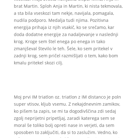
brat Martin. Sploh Anja in Martin, ki nista tekmovala,
a sta bila vseskozi tam nekje, navijala, pomagala,
nudila podporo. Medalja tudi njima. Pozitivna
energija prihaja iz njih vsakič, ko se srečamo, kar
doda dodatne energije za nadaljevanje v naslednji
krog. Kroge sem štel enega po enega in tako
zmanjševal število le teh. Šele, ko sem pritekel v
zadnji krog, sem pričel razmišljati o tem, kako bom
kmalu pritekel skozi cilj.
Moj prvi IM triatlon oz. triatlon z IM distanco je poln
super vtisov, kljub vsemu. Z nekajdnevnim zamikov,
ko pišem ta zapis, se mi ta dogodivščina zdi sedaj
zgolj neprijetni pripetljaj, zaradi katerega sem se
moral še toliko bolj opreti nase in verjeti, da sem
sposoben to zaključiti, da si to zaslužim. Vedno, ko