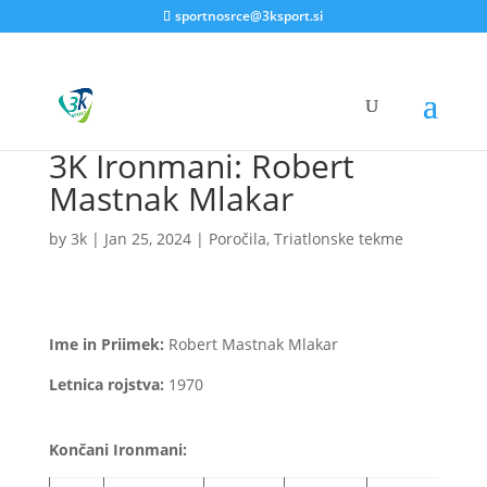
sportnosrce@3ksport.si
3K Ironmani: Robert
Mastnak Mlakar
by
3k
|
Jan 25, 2024
|
Poročila
,
Triatlonske tekme
Ime in Priimek:
Robert Mastnak Mlakar
Letnica rojstva:
1970
Končani Ironmani: