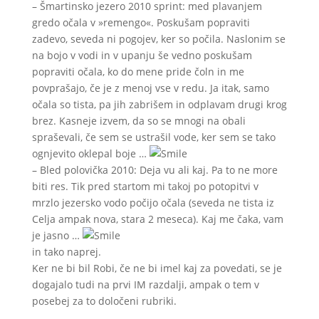
– Šmartinsko jezero 2010 sprint: med plavanjem
gredo očala v »remengo«. Poskušam popraviti
zadevo, seveda ni pogojev, ker so počila. Naslonim se
na bojo v vodi in v upanju še vedno poskušam
popraviti očala, ko do mene pride čoln in me
povprašajo, če je z menoj vse v redu. Ja itak, samo
očala so tista, pa jih zabrišem in odplavam drugi krog
brez. Kasneje izvem, da so se mnogi na obali
spraševali, če sem se ustrašil vode, ker sem se tako
ognjevito oklepal boje …
– Bled polovička 2010: Deja vu ali kaj. Pa to ne more
biti res. Tik pred startom mi takoj po potopitvi v
mrzlo jezersko vodo počijo očala (seveda ne tista iz
Celja ampak nova, stara 2 meseca). Kaj me čaka, vam
je jasno …
in tako naprej.
Ker ne bi bil Robi, če ne bi imel kaj za povedati, se je
dogajalo tudi na prvi IM razdalji, ampak o tem v
posebej za to določeni rubriki.