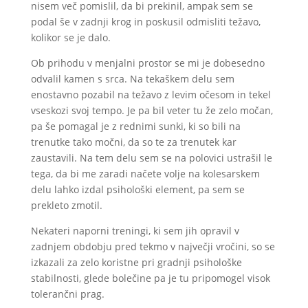
nisem več pomislil, da bi prekinil, ampak sem se
podal še v zadnji krog in poskusil odmisliti težavo,
kolikor se je dalo.
Ob prihodu v menjalni prostor se mi je dobesedno
odvalil kamen s srca. Na tekaškem delu sem
enostavno pozabil na težavo z levim očesom in tekel
vseskozi svoj tempo. Je pa bil veter tu že zelo močan,
pa še pomagal je z rednimi sunki, ki so bili na
trenutke tako močni, da so te za trenutek kar
zaustavili. Na tem delu sem se na polovici ustrašil le
tega, da bi me zaradi načete volje na kolesarskem
delu lahko izdal psihološki element, pa sem se
prekleto zmotil.
Nekateri naporni treningi, ki sem jih opravil v
zadnjem obdobju pred tekmo v največji vročini, so se
izkazali za zelo koristne pri gradnji psihološke
stabilnosti, glede bolečine pa je tu pripomogel visok
tolerančni prag.