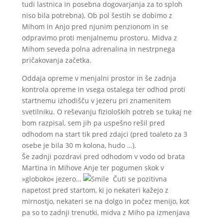
tudi lastnica in posebna dogovarjanja za to sploh
niso bila potrebna). Ob pol šestih se dobimo z
Mihom in Anjo pred njunim penzionom in se
odpravimo proti menjalnemu prostoru. Midva z
Mihom seveda polna adrenalina in nestrpnega
pričakovanja začetka.
Oddaja opreme v menjalni prostor in še zadnja
kontrola opreme in vsega ostalega ter odhod proti
startnemu izhodišču v jezeru pri znamenitem
svetilniku. O reševanju fizioloških potreb se tukaj ne
bom razpisal, sem jih pa uspešno rešil pred
odhodom na start tik pred zdajci (pred toaleto za 3
osebe je bila 30 m kolona, hudo …).
Še zadnji pozdravi pred odhodom v vodo od brata
Martina in Mihove Anje ter pogumen skok v
»globoko« jezero…
Čuti se pozitivna
napetost pred startom, ki jo nekateri kažejo z
mirnostjo, nekateri se na dolgo in počez menijo, kot
pa so to zadnji trenutki, midva z Miho pa izmenjava