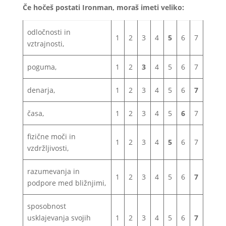
Če hočeš postati Ironman, moraš imeti veliko:
odločnosti in
1
2
3
4
5
6
7
vztrajnosti,
poguma,
1
2
3
4
5
6
7
denarja,
1
2
3
4
5
6
7
časa,
1
2
3
4
5
6
7
fizične moči in
1
2
3
4
5
6
7
vzdržljivosti,
razumevanja in
1
2
3
4
5
6
7
podpore med bližnjimi,
sposobnost
usklajevanja svojih
1
2
3
4
5
6
7