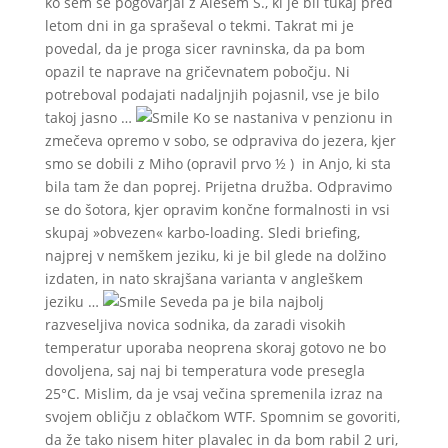
ko sem se pogovarjal z Alešem S., ki je bil tukaj pred
letom dni in ga spraševal o tekmi. Takrat mi je
povedal, da je proga sicer ravninska, da pa bom
opazil te naprave na gričevnatem pobočju. Ni
potreboval podajati nadaljnjih pojasnil, vse je bilo
takoj jasno …
Ko se nastaniva v penzionu in
zmečeva opremo v sobo, se odpraviva do jezera, kjer
smo se dobili z Miho (opravil prvo ½ ) in Anjo, ki sta
bila tam že dan poprej. Prijetna družba. Odpravimo
se do šotora, kjer opravim končne formalnosti in vsi
skupaj »obvezen« karbo-loading. Sledi briefing,
najprej v nemškem jeziku, ki je bil glede na dolžino
izdaten, in nato skrajšana varianta v angleškem
jeziku …
Seveda pa je bila najbolj
razveseljiva novica sodnika, da zaradi visokih
temperatur uporaba neoprena skoraj gotovo ne bo
dovoljena, saj naj bi temperatura vode presegla
25°C. Mislim, da je vsaj večina spremenila izraz na
svojem obličju z oblačkom WTF. Spomnim se govoriti,
da že tako nisem hiter plavalec in da bom rabil 2 uri,