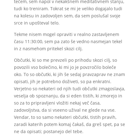
tečem, sem napol v nekakšnem meditativnem stanju,
tudi ko treniram. Tokrat se mi je veliko dogajalo tudi
na kolesu in zadovoljen sem, da sem poslušal svoje
srce in upošteval telo.
Tekme nisem mogel opraviti v realno zastavljenem
času 11:30:00, sem pa zato še vedno nasmejan tekel
in z nasmehom pritekel skozi cilj.
Občutki, ki so me prevzeli po prihodu skozi cilj, so
povozili vso bolečino, ki mi jo je povzročilo boleče
oko. To so občutki, ki jih še sedaj pravzaprav ne znam
opisati, jih je potrebno doživeti, so pa enkratni.
Verjetno so nekateri od njih tudi občutki zmagoslavja,
veselja ob spoznanju, da si eden tistih, ki zmorejo in
so za to pripravljeni vložiti nekaj več časa,
zadovoljstva, da si vseeno užival ne glede na vse.
Vendar, to so samo nekateri občutki, tistih pravih,
zaradi katerih potem komaj čakaš, da greš spet, pa se
ne da opisati; postanejo del tebe.