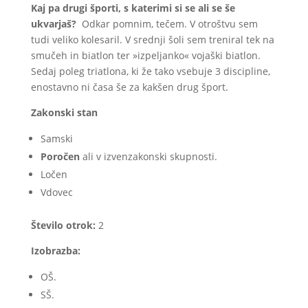
Kaj pa drugi športi, s katerimi si se ali se še
ukvarjaš?
Odkar pomnim, tečem. V otroštvu sem
tudi veliko kolesaril. V srednji šoli sem treniral tek na
smučeh in biatlon ter »izpeljanko« vojaški biatlon.
Sedaj poleg triatlona, ki že tako vsebuje 3 discipline,
enostavno ni časa še za kakšen drug šport.
Zakonski stan
Samski
Poročen
ali v izvenzakonski skupnosti.
Ločen
Vdovec
Število otrok:
2
Izobrazba:
OŠ.
SŠ.