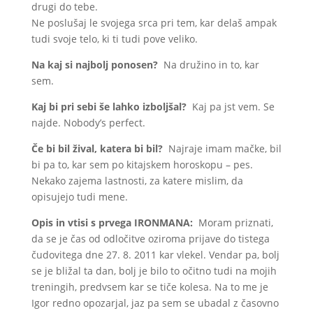
drugi do tebe.
Ne poslušaj le svojega srca pri tem, kar delaš ampak
tudi svoje telo, ki ti tudi pove veliko.
Na kaj si najbolj ponosen?
Na družino in to, kar
sem.
Kaj bi pri sebi še lahko izboljšal?
Kaj pa jst vem. Se
najde. Nobody’s perfect.
Če bi bil žival, katera bi b
il?
Najraje imam mačke, bil
bi pa to, kar sem po kitajskem horoskopu – pes.
Nekako zajema lastnosti, za katere mislim, da
opisujejo tudi mene.
Opis in vtisi s prvega IRONMANA:
Moram priznati,
da se je čas od odločitve oziroma prijave do tistega
čudovitega dne 27. 8. 2011 kar vlekel. Vendar pa, bolj
se je bližal ta dan, bolj je bilo to očitno tudi na mojih
treningih, predvsem kar se tiče kolesa. Na to me je
Igor redno opozarjal, jaz pa sem se ubadal z časovno