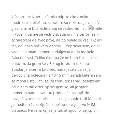
V šotoru mi izperejo široko odprto oko z neko
modrikasto tekočino, za katero so rekli, da je voda (v
glavnem, ni bila kislina, saj še vedno vidim …
). Povem, da me še vedno zbada in mi sicer prijazni
zdravstveni delavec pove, da bo bolelo še vsaj 1-2 uri
ter, da lahko počivam v šotoru. Prepričan sem, da ni
vedel, da imam namen nadaljevati in da me kolo
čaka na trasi. Toliko časa pa že ne bom čakal in se
odločim, da grem še v 3 krog in vidim kako bo.
Zbadanja sicer ni bilo več, nadaljevala pa se je
periodična bolečina na 10-15 min, zaradi katere sem
se moral ustavljati, saj za trenutek zaradi zasolzenih
oči nisem nič videl. Sprašujem se, ali je sploh
pametno nadaljevati, ko pridem še zadnjič do
navijačev, med katerimi se sedaj znajde tudi Miha, ki
je medtem že zaključil uspešno s svojo prvo ½ IM
distanco. Ne vem, kaj se je takrat zgodilo, saj sploh