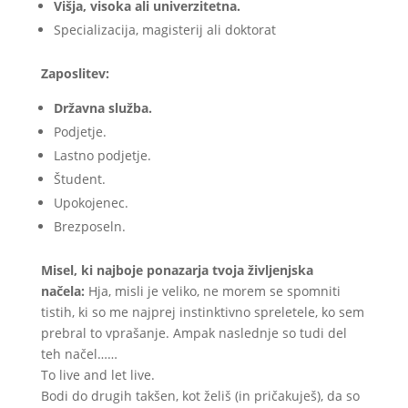
Višja, visoka ali univerzitetna.
Specializacija, magisterij ali doktorat
Zaposlitev:
Državna služba.
Podjetje.
Lastno podjetje.
Študent.
Upokojenec.
Brezposeln.
Misel, ki najboje ponazarja tvoja življenjska
načela:
Hja, misli je veliko, ne morem se spomniti
tistih, ki so me najprej instinktivno spreletele, ko sem
prebral to vprašanje. Ampak naslednje so tudi del
teh načel……
To live and let live.
Bodi do drugih takšen, kot želiš (in pričakuješ), da so