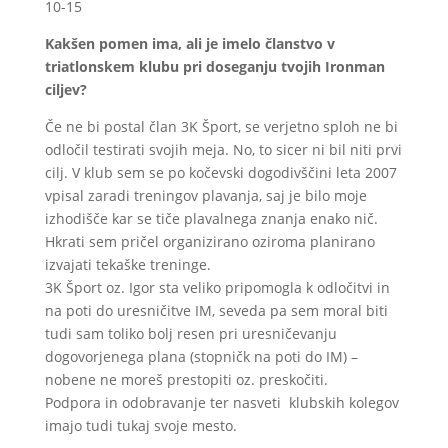
10-15
Kakšen pomen ima, ali je imelo članstvo v
triatlonskem klubu pri doseganju tvojih Ironman
ciljev?
Če ne bi postal član 3K Šport, se verjetno sploh ne bi
odločil testirati svojih meja. No, to sicer ni bil niti prvi
cilj. V klub sem se po kočevski dogodivščini leta 2007
vpisal zaradi treningov plavanja, saj je bilo moje
izhodišče kar se tiče plavalnega znanja enako nič.
Hkrati sem pričel organizirano oziroma planirano
izvajati tekaške treninge.
3K Šport oz. Igor sta veliko pripomogla k odločitvi in
na poti do uresničitve IM, seveda pa sem moral biti
tudi sam toliko bolj resen pri uresničevanju
dogovorjenega plana (stopničk na poti do IM) –
nobene ne moreš prestopiti oz. preskočiti.
Podpora in odobravanje ter nasveti klubskih kolegov
imajo tudi tukaj svoje mesto.