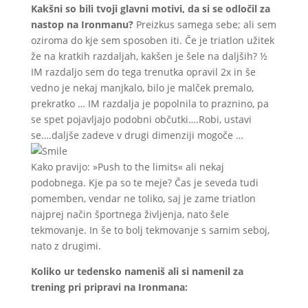
Kakšni so bili tvoji glavni motivi, da si se odločil za
nastop na Ironmanu?
Preizkus samega sebe; ali sem
oziroma do kje sem sposoben iti. Če je triatlon užitek
že na kratkih razdaljah, kakšen je šele na daljših? ½
IM razdaljo sem do tega trenutka opravil 2x in še
vedno je nekaj manjkalo, bilo je malček premalo,
prekratko … IM razdalja je popolnila to praznino, pa
se spet pojavljajo podobni občutki….Robi, ustavi
se….daljše zadeve v drugi dimenziji mogoče …
Kako pravijo: »Push to the limits« ali nekaj
podobnega. Kje pa so te meje? Čas je seveda tudi
pomemben, vendar ne toliko, saj je zame triatlon
najprej način športnega življenja, nato šele
tekmovanje. In še to bolj tekmovanje s samim seboj,
nato z drugimi.
Koliko ur tedensko nameniš ali si namenil za
trening pri pripravi na Ironmana: