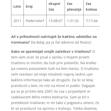
skupni
čas
čas
čas
Leto
kraj
čas
plavanja
kolesa
teka
2011
Podersdorf
13:08:07
1:31:32
7:17:44
4:02:
Ali v prihodnosti načrtuješ še kakšno udeležbo na
Ironmanu?
Da (kdaj, pa je žal odvisno od financ)
Kako se spominjaš svojih začetkov v triatlonu?
O
tem sem sicer že pisal v spisku o mojem prvem
triatlonu in mislim, da tudi prvi polovički. Na kratko
pa vseeno povzamem tudi na tem mestu. O triatlonu
sem vseskozi od moje mladosti naprej vedno ujel
kakšno informacijo tako ali drugače. Da bi se kdaj
preizkusil v tem, mi niti na misel ni padlo. Dogajati
pa se je pričelo leta 2007, ko sva z prijateljem in
sodelavcem Miho redno kolesarila. Sam je bil v
preteklosti triatlonec in mi tako v pogovoru omeni, če
bi se preizkusil na sprintu v Kočevju. Toliko dvomov,