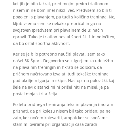
kot jih je bilo takrat, pred mojim prvim triatlonom
nisem in ne bom imel nikoli več. Predvsem so bili ti
pogojeni s plavanjem, pa tudi s količino treninga. No,
kljub vsemu sem se nekako prepričal in ga na
svojstven (predvsem pri plavalnem delu) način
opravil. Tako je triatlon postal šport št. 1 in odločitev,
da bo ostal športna aktivnost.
Ker se je bilo potrebno naučiti plavati, sem tako
našel 3K Šport. Dogovorim se z Igorjem za udeležbo
na plavalnih treningih in hkrati se odločim, da
pričnem načrtovano izvajati tudi tekaške treninge
pod okriljem Igorja in ekipe. Nastop na polovički, kaj
šele na IM distanci mi ni prišel niti na misel, je pa
postal moja skrita želja.
Po letu pridnega treniranja teka in plavanja (moram
priznati, da pri kolesu nisem bil tako priden; pa ne
zato, ker nočem kolesariti, ampak ker se soočam s
stalnimi ovirami pri organizaciji časa zaradi