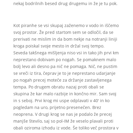
nekaj bodrilnih besed drug drugemu in že je tu pok.
Kot piranhe se vsi skupaj zaženemo v vodo in iščemo
svoj prostor. Že pred startom sem se odločil, da se
prerivati ne mislim in da bom nekje na notranji liniji
kroga poiskal svoje mesto in držal svoj tempo.
Seveda takšnega mišljenja niso vsi in tako jih prvi km
neprestano dobivam po nogah. Se pomaknem malo
bolj levo ali desno pa nič ne pomaga. Nič, ne pustim
se vreči iz tira, čeprav je to je neprestano udarjanje
po nogah precej moteče za držanje zastavljenega
tempa. Po drugem obratu nazaj proti obali se
skupina že kar malo razbije in končno mir. Sam svoj
in s seboj. Prvi krog mi uspe odplavati v 40′ in ko
pogledam na uro, prijetno presenečen. Brez
neoprena. V drugi krog se nas je podalo že precej
manjše število, saj so pol-IM že veselo plavali proti
obali oziroma izhodu iz vode. Še toliko več prostora v