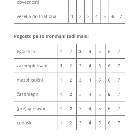
obveznosti
veselja do triatlona
1
2
3
4
5
6
7
Pogosto pa so Ironmani tudi malo:
egoistični
1
2
3
4
5
6
7
zakompleksani
1
2
3
4
5
6
7
mazohistični
1
2
3
4
5
6
7
častihlepni
1
2
3
4
5
6
7
(pre)agresivni
1
2
3
4
5
6
7
čudaški
1
2
3
4
5
6
7