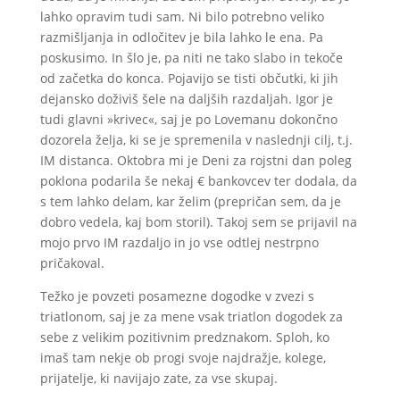
lahko opravim tudi sam. Ni bilo potrebno veliko
razmišljanja in odločitev je bila lahko le ena. Pa
poskusimo. In šlo je, pa niti ne tako slabo in tekoče
od začetka do konca. Pojavijo se tisti občutki, ki jih
dejansko doživiš šele na daljših razdaljah. Igor je
tudi glavni »krivec«, saj je po Lovemanu dokončno
dozorela želja, ki se je spremenila v naslednji cilj, t.j.
IM distanca. Oktobra mi je Deni za rojstni dan poleg
poklona podarila še nekaj € bankovcev ter dodala, da
s tem lahko delam, kar želim (prepričan sem, da je
dobro vedela, kaj bom storil). Takoj sem se prijavil na
mojo prvo IM razdaljo in jo vse odtlej nestrpno
pričakoval.
Težko je povzeti posamezne dogodke v zvezi s
triatlonom, saj je za mene vsak triatlon dogodek za
sebe z velikim pozitivnim predznakom. Sploh, ko
imaš tam nekje ob progi svoje najdražje, kolege,
prijatelje, ki navijajo zate, za vse skupaj.