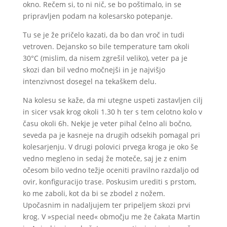
okno. Rečem si, to ni nič, se bo poštimalo, in se
pripravljen podam na kolesarsko potepanje.
Tu se je že pričelo kazati, da bo dan vroč in tudi
vetroven. Dejansko so bile temperature tam okoli
30°C (mislim, da nisem zgrešil veliko), veter pa je
skozi dan bil vedno močnejši in je najvišjo
intenzivnost dosegel na tekaškem delu.
Na kolesu se kaže, da mi utegne uspeti zastavljen cilj
in sicer vsak krog okoli 1.30 h ter s tem celotno kolo v
času okoli 6h. Nekje je veter pihal čelno ali bočno,
seveda pa je kasneje na drugih odsekih pomagal pri
kolesarjenju. V drugi polovici prvega kroga je oko še
vedno megleno in sedaj že moteče, saj je z enim
očesom bilo vedno težje oceniti pravilno razdaljo od
ovir, konfiguracijo trase. Poskusim urediti s prstom,
ko me zaboli, kot da bi se zbodel z nožem.
Upočasnim in nadaljujem ter pripeljem skozi prvi
krog. V »special need« območju me že čakata Martin