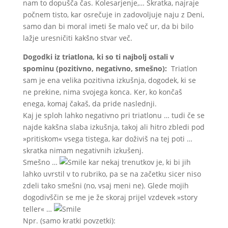
nam to dopušča čas. Kolesarjenje,… Skratka, najraje
počnem tisto, kar osrečuje in zadovoljuje naju z Deni,
samo dan bi moral imeti še malo več ur, da bi bilo
lažje uresničiti kakšno stvar več.
Dogodki iz triatlona, ki so ti najbolj ostali v
spominu (pozitivno, negativno, smešno):
Triatlon
sam je ena velika pozitivna izkušnja, dogodek, ki se
ne prekine, nima svojega konca. Ker, ko končaš
enega, komaj čakaš, da pride naslednji.
Kaj je sploh lahko negativno pri triatlonu … tudi če se
najde kakšna slaba izkušnja, takoj ali hitro zbledi pod
»pritiskom« vsega tistega, kar doživiš na tej poti …
skratka nimam negativnih izkušenj.
Smešno …
kar nekaj trenutkov je, ki bi jih
lahko uvrstil v to rubriko, pa se na začetku sicer niso
zdeli tako smešni (no, vsaj meni ne). Glede mojih
dogodivščin se me je že skoraj prijel vzdevek »story
teller« …
Npr. (samo kratki povzetki):