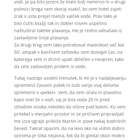
vodi. Je pa bilo jezero že malo bolj nemirno in v drugi
polovici kroga sem skoraj vsakič, ko sem hotel zajeti
zrak v usta prejel manjši valček vode. Prav tako je
bilo čutiti blažji tok in dokler nisem uspešno
naštudiral taktike plavanja, me je redno odnašalo iz
zastavljene linije plavanja.
Za drugi krog sem tako potreboval malenkost več kot
50′, ampak v končnem seštevku sem dosegel čas, na
katerega sem si drznil upati oblečen v neopren, tako
da zelo zadovoljen pridem iz vode.
Tukaj nastopi usodni trenutek, ki mi je v nadaljevanju
spremenil časovni potek in tudi sanje vsaj deloma
spremenil v »pekel«. Vem, da sem očala in plavalno
kapo snel že v vodi, saj je bila voda 20 m pred
izhodom visoka nekoliko do višine pod koleni. Ko sem
pritekel v menjalni prostor in se pričnem pripravljati
me izza ograje prikliče Martin in pove nekaj bodrilnih
besed. Takrat opazim, da na levo oko ne vidim dobro
oziroma je slika nejasna, kot da bi gledal skozi mokro