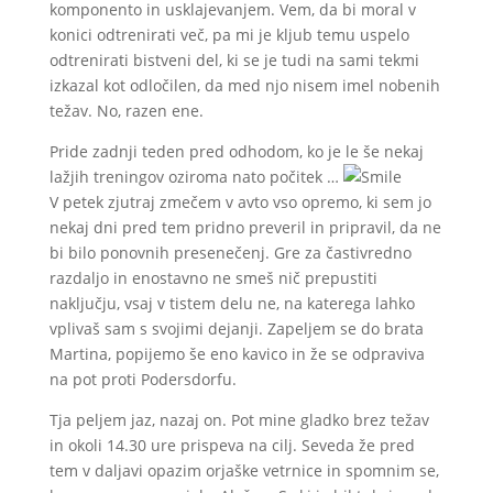
komponento in usklajevanjem. Vem, da bi moral v
konici odtrenirati več, pa mi je kljub temu uspelo
odtrenirati bistveni del, ki se je tudi na sami tekmi
izkazal kot odločilen, da med njo nisem imel nobenih
težav. No, razen ene.
Pride zadnji teden pred odhodom, ko je le še nekaj
lažjih treningov oziroma nato počitek …
V petek zjutraj zmečem v avto vso opremo, ki sem jo
nekaj dni pred tem pridno preveril in pripravil, da ne
bi bilo ponovnih presenečenj. Gre za častivredno
razdaljo in enostavno ne smeš nič prepustiti
naključju, vsaj v tistem delu ne, na katerega lahko
vplivaš sam s svojimi dejanji. Zapeljem se do brata
Martina, popijemo še eno kavico in že se odpraviva
na pot proti Podersdorfu.
Tja peljem jaz, nazaj on. Pot mine gladko brez težav
in okoli 14.30 ure prispeva na cilj. Seveda že pred
tem v daljavi opazim orjaške vetrnice in spomnim se,