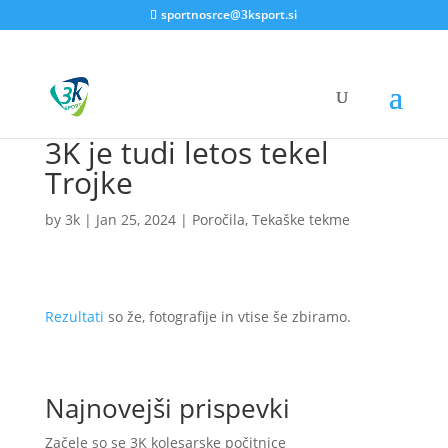
sportnosrce@3ksport.si
3K je tudi letos tekel
Trojke
by
3k
|
Jan 25, 2024
|
Poročila
,
Tekaške tekme
Rezultati
so že, fotografije in vtise še zbiramo.
Najnovejši prispevki
Začele so se 3K kolesarske počitnice