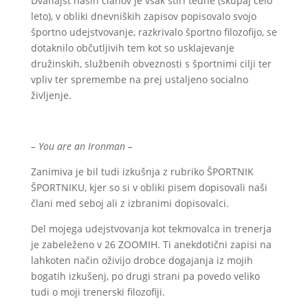
Dvanajst naših članov je vsak štiri tedne (skupaj celo
leto), v obliki dnevniških zapisov popisovalo svojo
športno udejstvovanje, razkrivalo športno filozofijo, se
dotaknilo občutljivih tem kot so usklajevanje
družinskih, službenih obveznosti s športnimi cilji ter
vpliv ter spremembe na prej ustaljeno socialno
življenje.
– You are an Ironman –
Zanimiva je bil tudi izkušnja z rubriko ŠPORTNIK
ŠPORTNIKU, kjer so si v obliki pisem dopisovali naši
člani med seboj ali z izbranimi dopisovalci.
Del mojega udejstvovanja kot tekmovalca in trenerja
je zabeleženo v 26 ZOOMIH. Ti anekdotični zapisi na
lahkoten način oživijo drobce dogajanja iz mojih
bogatih izkušenj, po drugi strani pa povedo veliko
tudi o moji trenerski filozofiji.