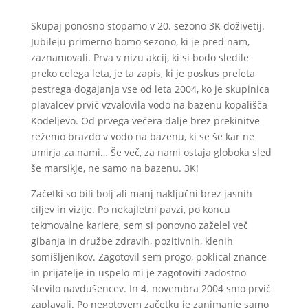
Skupaj ponosno stopamo v 20. sezono 3K doživetij.
Jubileju primerno bomo sezono, ki je pred nam,
zaznamovali. Prva v nizu akcij, ki si bodo sledile
preko celega leta, je ta zapis, ki je poskus preleta
pestrega dogajanja vse od leta 2004, ko je skupinica
plavalcev prvič vzvalovila vodo na bazenu kopališča
Kodeljevo. Od prvega večera dalje brez prekinitve
režemo brazdo v vodo na bazenu, ki se še kar ne
umirja za nami… Še več, za nami ostaja globoka sled
še marsikje, ne samo na bazenu. 3K!
Začetki so bili bolj ali manj naključni brez jasnih
ciljev in vizije. Po nekajletni pavzi, po koncu
tekmovalne kariere, sem si ponovno zaželel več
gibanja in družbe zdravih, pozitivnih, klenih
somišljenikov. Zagotovil sem progo, poklical znance
in prijatelje in uspelo mi je zagotoviti zadostno
število navdušencev. In 4. novembra 2004 smo prvič
zaplavali. Po negotovem začetku je zanimanje samo