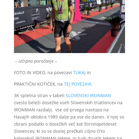
– izčrpno poročanje –
FOTO IN VIDEO, na povezavi
TUKAJ
in
PRAKTIČNI KOTIČEK, na
TEJ POVEZAVI
.
3K spletna stran v tabeli
SLOVENSKI IRONMAN
zvesto beleži dosežke vseh Slovenskih triatloncev na
IRONMAN razdalji, vse od prvega nastopa na
Havajih oktobra 1989 dalje pa vse do danes. V njej so
zbrani podatki o dosežkih več kot štiristopetdeset
Slovencev, ki so se doslej prečkali ciljno črto
katerekoli IRONMAN tekme, in tudi drugih tekem na