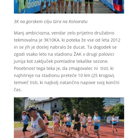
3K na gorskem cilju Gira na Kolovratu
Manj ambiciozna, vendar zelo prijetno družabno
tekmovalna je 3K10KA, ki poteka že vse od leta 2012
in se jih je doslej nabralo že ducat. Ta dogodek se
zgodi vsako leto na stadionu ŽAK v drugi polovici
junija kot zaključek pomladne tekaške sezone.
Posebnost tega teka je, da zmagovalec ni tisti, ki
najhitreje na stadionu preteče 10 km (25 krogov),
temveč tisti, ki najbolj natančno napove svoj končni
čas.