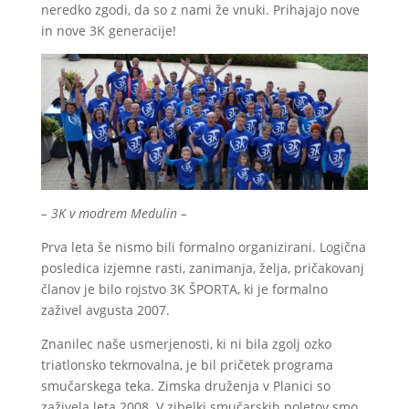
neredko zgodi, da so z nami že vnuki. Prihajajo nove
in nove 3K generacije!
– 3K v modrem Medulin –
Prva leta še nismo bili formalno organizirani. Logična
posledica izjemne rasti, zanimanja, želja, pričakovanj
članov je bilo rojstvo 3K ŠPORTA, ki je formalno
zaživel avgusta 2007.
Znanilec naše usmerjenosti, ki ni bila zgolj ozko
triatlonsko tekmovalna, je bil pričetek programa
smučarskega teka. Zimska druženja v Planici so
zaživela leta 2008. V zibelki smučarskih poletov smo