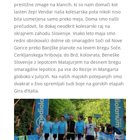
prestižne zmage na klancih, ki so nam domači kot
lasten žep! Vendar naša kolesarska pota nikoli niso
bila usmerjena samo preko meja. Doma smo našli
prečudovit, še dokaj neodkrit kolesarski raj na
skrajnem zahodu Slovenije. Vsako leto maja smo
redni obiskovalci doline ob smaragdni Soči od Nove
Gorice preko Banjške planote na levem bregu Soče,
Cerkljanskega hribovja, do Brd, Kolovrata, Beneške
Slovenije z lepotcem Matajurjem na desnem bregu
smaragdne lepotice, pa vse do Rezije in Mangarta
globoko v Julijcih. Na naših majskih potepanjih smo
dvakrat v živo spremljali tudi boje na gorskih etapah
Gira d’Italia.