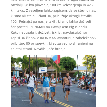
razdalji 3,8 km plavanja, 180 km kolesarjenja in 42,2
km teka.. Z veseljem lahko zapišem, da se število nas,
ki smo ali ste bili člani 3K, približuje okrogli številki
100, Petnajst pa nas je takih, ki smo lahko doživeli
čar postati IRONMAN na Havajskem Big Islandu.
Kako nepozabni, doživeti, iskrivi, navdušujoči so
zapisi 3K članov o IRONMAN avanturi je zabeleženo v
približno 80 prispevkih, ki so za vedno shranjeni na
spletni strani. Navdihujoče branje!