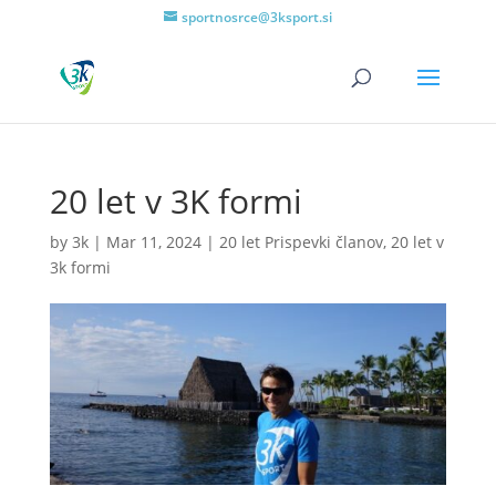
sportnosrce@3ksport.si
20 let v 3K formi
by
3k
|
Mar 11, 2024
|
20 let Prispevki članov
,
20 let v
3k formi