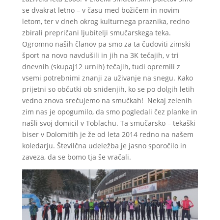
se dvakrat letno – v času med božičem in novim
letom, ter v dneh okrog kulturnega praznika, redno
zbirali prepričani ljubitelji smučarskega teka.
Ogromno naših članov pa smo za ta čudoviti zimski
šport na novo navdušili in jih na 3K tečajih, v tri
dnevnih (skupaj12 urnih) tečajih, tudi opremili z
vsemi potrebnimi znanji za uživanje na snegu. Kako
prijetni so občutki ob snidenjih, ko se po dolgih letih
vedno znova srečujemo na smučkah! Nekaj zelenih
zim nas je opogumilo, da smo pogledali čez planke in
našli svoj domicil v Toblachu. Ta smučarsko – tekaški
biser v Dolomitih je že od leta 2014 redno na našem
koledarju. Številčna udeležba je jasno sporočilo in
zaveza, da se bomo tja še vračali.