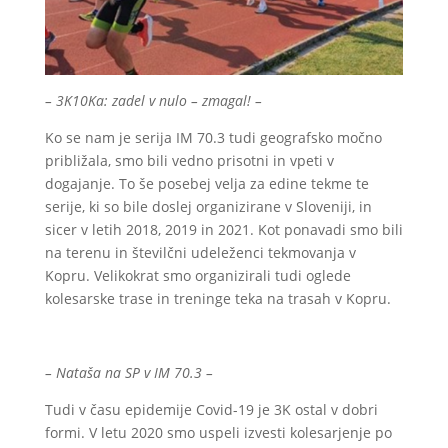
– 3K10Ka: zadel v nulo – zmagal! –
Ko se nam je serija IM 70.3 tudi geografsko močno
približala, smo bili vedno prisotni in vpeti v
dogajanje. To še posebej velja za edine tekme te
serije, ki so bile doslej organizirane v Sloveniji, in
sicer v letih 2018, 2019 in 2021. Kot ponavadi smo bili
na terenu in številčni udeleženci tekmovanja v
Kopru. Velikokrat smo organizirali tudi oglede
kolesarske trase in treninge teka na trasah v Kopru.
– Nataša na SP v IM 70.3 –
Tudi v času epidemije Covid-19 je 3K ostal v dobri
formi. V letu 2020 smo uspeli izvesti kolesarjenje po