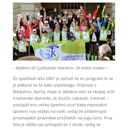
– Radenci ali Ljubljanski maraton- 3K vedno zraven –
Že spomladi leta 2007 je zaživel še en program, ki se
je pokazal za še kako uspešnega -Priprave v
Medulinu. Aprila, maja in oktobra smo se skupaj učili
triatlonske abecede, se družili, zabavali, trenirali –
postajali eno veliko športno srce! Kako nepozabni
spomini nas vežejo na vseh, sedaj že sedemnajst
prvomajskih praznikov preživetih na jugu Istre. Prva
leta je veliko vas prihajalo še z otroki, sedaj se