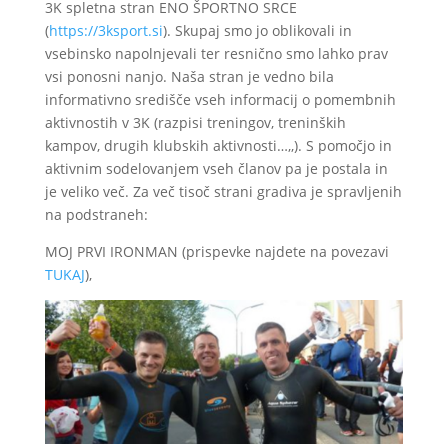
3K spletna stran ENO ŠPORTNO SRCE
(
https://3ksport.si
). Skupaj smo jo oblikovali in
vsebinsko napolnjevali ter resnično smo lahko prav
vsi ponosni nanjo. Naša stran je vedno bila
informativno središče vseh informacij o pomembnih
aktivnostih v 3K (razpisi treningov, treninških
kampov, drugih klubskih aktivnosti…,,). S pomočjo in
aktivnim sodelovanjem vseh članov pa je postala in
je veliko več. Za več tisoč strani gradiva je spravljenih
na podstraneh:
MOJ PRVI IRONMAN (prispevke najdete na povezavi
TUKAJ
),