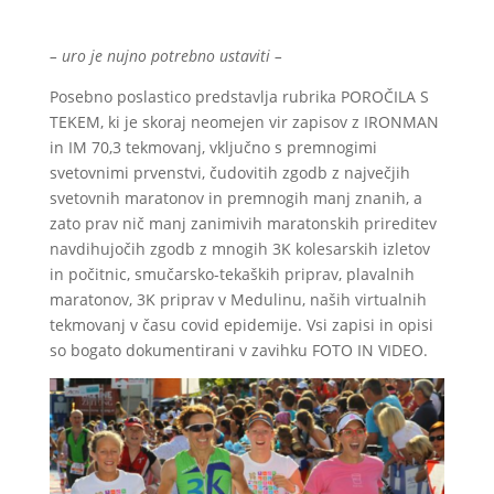
– uro je nujno potrebno ustaviti –
Posebno poslastico predstavlja rubrika POROČILA S
TEKEM, ki je skoraj neomejen vir zapisov z IRONMAN
in IM 70,3 tekmovanj, vključno s premnogimi
svetovnimi prvenstvi, čudovitih zgodb z največjih
svetovnih maratonov in premnogih manj znanih, a
zato prav nič manj zanimivih maratonskih prireditev
navdihujočih zgodb z mnogih 3K kolesarskih izletov
in počitnic, smučarsko-tekaških priprav, plavalnih
maratonov, 3K priprav v Medulinu, naših virtualnih
tekmovanj v času covid epidemije. Vsi zapisi in opisi
so bogato dokumentirani v zavihku FOTO IN VIDEO.