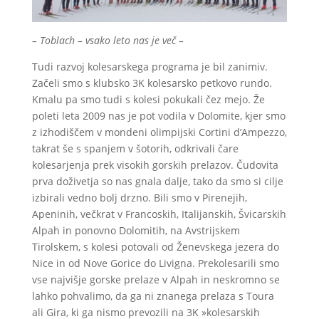
– Toblach – vsako leto nas je več –
Tudi razvoj kolesarskega programa je bil zanimiv.
Začeli smo s klubsko 3K kolesarsko petkovo rundo.
Kmalu pa smo tudi s kolesi pokukali čez mejo. Že
poleti leta 2009 nas je pot vodila v Dolomite, kjer smo
z izhodiščem v mondeni olimpijski Cortini d’Ampezzo,
takrat še s spanjem v šotorih, odkrivali čare
kolesarjenja prek visokih gorskih prelazov. Čudovita
prva doživetja so nas gnala dalje, tako da smo si cilje
izbirali vedno bolj drzno. Bili smo v Pirenejih,
Apeninih, večkrat v Francoskih, Italijanskih, Švicarskih
Alpah in ponovno Dolomitih, na Avstrijskem
Tirolskem, s kolesi potovali od Ženevskega jezera do
Nice in od Nove Gorice do Livigna. Prekolesarili smo
vse najvišje gorske prelaze v Alpah in neskromno se
lahko pohvalimo, da ga ni znanega prelaza s Toura
ali Gira, ki ga nismo prevozili na 3K »kolesarskih