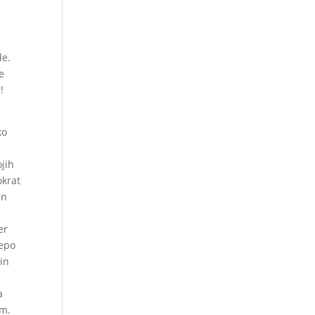
de.
e
!
ko
jih
okrat
in
er
lepo
 in
.
a
am.