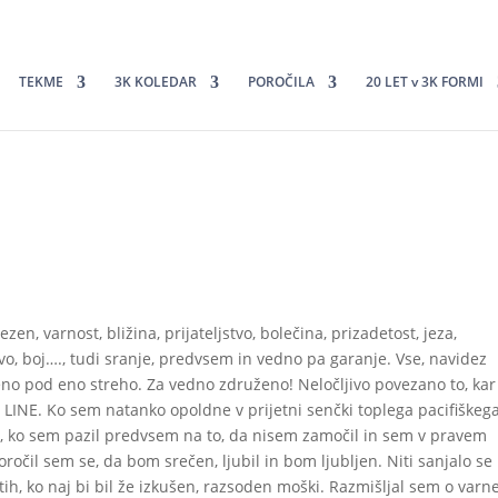
TEKME
3K KOLEDAR
POROČILA
20 LET v 3K FORMI
n, varnost, bližina, prijateljstvo, bolečina, prizadetost, jeza,
vo, boj…., tudi sranje, predvsem in vedno pa garanje. Vse, navidez
no pod eno streho. Za vedno združeno! Neločljivo povezano to, kar
 LINE. Ko sem natanko opoldne v prijetni senčki toplega pacifiškeg
u, ko sem pazil predvsem na to, da nisem zamočil in sem v pravem
oročil sem se, da bom srečen, ljubil in bom ljubljen. Niti sanjalo se
esetih, ko naj bi bil že izkušen, razsoden moški. Razmišljal sem o var