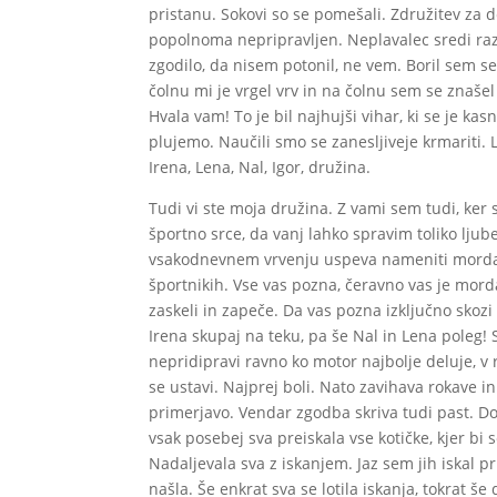
pristanu. Sokovi so se pomešali. Združitev za de
popolnoma nepripravljen. Neplavalec sredi razb
zgodilo, da nisem potonil, ne vem. Boril sem s
čolnu mi je vrgel vrv in na čolnu sem se znaše
Hvala vam! To je bil najhujši vihar, ki se je ka
plujemo. Naučili smo se zanesljiveje krmariti. 
Irena, Lena, Nal, Igor, družina.
Tudi vi ste moja družina. Z vami sem tudi, ker
športno srce, da vanj lahko spravim toliko ljub
vsakodnevnem vrvenju uspeva nameniti morda po
športnikih. Vse vas pozna, čeravno vas je mord
zaskeli in zapeče. Da vas pozna izključno skozi
Irena skupaj na teku, pa še Nal in Lena poleg! 
nepridipravi ravno ko motor najbolje deluje, v 
se ustavi. Najprej boli. Nato zavihava rokave i
primerjavo. Vendar zgodba skriva tudi past. Dol
vsak posebej sva preiskala vse kotičke, kjer bi
Nadaljevala sva z iskanjem. Jaz sem jih iskal pr
našla. Še enkrat sva se lotila iskanja, tokrat š