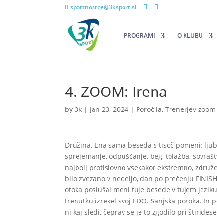
sportnosrce@3ksport.si
PROGRAMI
O KLUBU
4. ZOOM: Irena
by
3k
|
Jan 23, 2024
|
Poročila
,
Trenerjev zoom
Družina. Ena sama beseda s tisoč pomeni: ljubeze
sprejemanje, odpuščanje, beg, tolažba, sovrašt
najbolj protislovno vsekakor ekstremno, združe
bilo zvezano v nedeljo, dan po prečenju FINISH
otoka poslušal meni tuje besede v tujem jezik
trenutku izrekel svoj I DO. Sanjska poroka. In p
ni kaj sledi, čeprav se je to zgodilo pri štirid