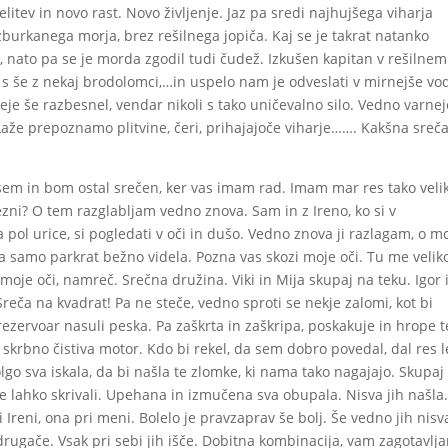
litev in novo rast. Novo življenje. Jaz pa sredi najhujšega viharja
urkanega morja, brez rešilnega jopiča. Kaj se je takrat natanko
e, nato pa se je morda zgodil tudi čudež. Izkušen kapitan v rešilnem
l s še z nekaj brodolomci,…in uspelo nam je odveslati v mirnejše vo
sneje še razbesnel, vendar nikoli s tako uničevalno silo. Vedno varnej
Laže prepoznamo plitvine, čeri, prihajajoče viharje……. Kakšna sreča
 sem in bom ostal srečen, ker vas imam rad. Imam mar res tako veli
ezni? O tem razglabljam vedno znova. Sam in z Ireno, ko si v
l urice, si pogledati v oči in dušo. Vedno znova ji razlagam, o mo
a samo parkrat bežno videla. Pozna vas skozi moje oči. Tu me velik
 moje oči, namreč. Srečna družina. Viki in Mija skupaj na teku. Igor 
Sreča na kvadrat! Pa ne steče, vedno sproti se nekje zalomi, kot bi
rezervoar nasuli peska. Pa zaškrta in zaškripa, poskakuje in hrope t
n skrbno čistiva motor. Kdo bi rekel, da sem dobro povedal, dal res 
go sva iskala, da bi našla te zlomke, ki nama tako nagajajo. Skupaj
 se lahko skrivali. Upehana in izmučena sva obupala. Nisva jih našla
i Ireni, ona pri meni. Bolelo je pravzaprav še bolj. Še vedno jih nisv
e drugače. Vsak pri sebi jih išče. Dobitna kombinacija, vam zagotavlj