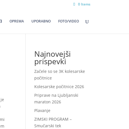
0 Items
OPREMA
UPORABNO
FOTO/VIDEO
Najnovejši
prispevki
Začele so se 3K kolesarske
počitnice
Kolesarske počitnice 2026
Priprave na Ljubljanski
 je
maraton 2026
a
Plavanje
ZIMSKI PROGRAM –
 mi
Smučarski tek
nem