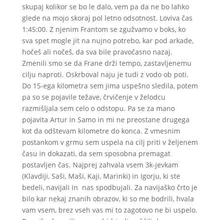
skupaj kolikor se bo le dalo, vem pa da ne bo lahko
glede na mojo skoraj pol letno odsotnost. Loviva čas
1:45:00. Z njenim Frantom se zgužvamo v boks, ko
sva spet mogle jit na nujno potrebo, kar pod arkade,
hočeš ali nočeš, da sva bile pravočasno nazaj.
Zmenili smo se da Frane drži tempo, zastavljenemu
cilju naproti. Oskrboval naju je tudi z vodo ob poti.
Do 15-ega kilometra sem jima uspešno sledila, potem
pa so se pojavile težave, črvičenje v želodcu
razmišljala sem celo o odstopu. Pa se za mano
pojavita Artur in Samo in mi ne preostane drugega
kot da odštevam kilometre do konca. Z vmesnim
postankom v grmu sem uspela na cilj priti v željenem
času in dokazati, da sem sposobna premagat
postavljen čas. Najprej zahvala vsem 3k-jevkam
(Klavdiji, Saši, Maši, Kaji, Marinki) in Igorju, ki ste
bedeli, navijali in nas spodbujali. Za navijaško črto je
bilo kar nekaj znanih obrazov, ki so me bodrili, hvala
vam vsem, brez vseh vas mi to zagotovo ne bi uspelo.