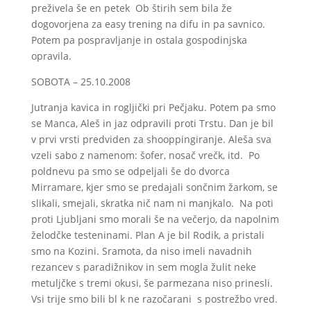
preživela še en petek Ob štirih sem bila že
dogovorjena za easy trening na difu in pa savnico.
Potem pa pospravljanje in ostala gospodinjska
opravila.
SOBOTA – 25.10.2008
Jutranja kavica in rogljički pri Pečjaku. Potem pa smo
se Manca, Aleš in jaz odpravili proti Trstu. Dan je bil
v prvi vrsti predviden za shooppingiranje. Aleša sva
vzeli sabo z namenom: šofer, nosač vrečk, itd. Po
poldnevu pa smo se odpeljali še do dvorca
Mirramare, kjer smo se predajali sončnim žarkom, se
slikali, smejali, skratka nič nam ni manjkalo. Na poti
proti Ljubljani smo morali še na večerjo, da napolnim
želodčke testeninami. Plan A je bil Rodik, a pristali
smo na Kozini. Sramota, da niso imeli navadnih
rezancev s paradižnikov in sem mogla žulit neke
metuljčke s tremi okusi, še parmezana niso prinesli.
Vsi trije smo bili bl k ne razočarani s postrežbo vred.