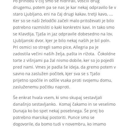
Po prihodu v cilj smo se hidrirali, voščili drug
drugemu, potem pa se nas je kar nekaj odpravilo še v
staro Ljubljano, eni na čaj drugi kakav, tretji kavo, ….
Ker so se naši želodčki začeli malo pritoževati je bilo
potrebno razmisliti o kaki konkretni kavi. In tako smo
se Klavdija, Tjaša in jaz odpravile dobesedno na lov,
Ljubljanski dvor, kjer je bilo nekaj naših je bil poln.
Pri osmici so stregli samo pice, Allegria pa je
zadostila večini naših želja, pašta in rižota. Čokoldne
torte z višnjami pa žal nismo dobile, ker so jo pojedli
pred nami. Vmes je padla še ideja, da gremo potem v
savno na zaslužen počitek, kjer sva se s Tjašo
prijetno spočile in odšle vsaka proti svojemu domu,
zasluženemu počitku naproti.
Še enkrat hvala vsem, ki smo skupaj sestavljali
današnjo sestavljanko. Komaj čakamo in se veselimo
Dunaja ko bo spet nekaj posebnega. Še prej bo
potrebno marsikaj postoriti. Punce smo se
dogovorile, da bomo tudi v novembru, ko imamo