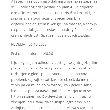
A firbec in želodčki niso dali miru in smo se zapeljali
še v Rodik pogledat postavljen plan A. Po priporočilu
domačinov smo se ustavili na Turistični kmetiji kjer
smo prišli na svoj računu. Zvečer sem bila
dogovorjena da grem h kolegici na masažo, a sem jo
na poti v Ljubljano prestavila na drug še nedoločen
čas v prihodnosti. Spat sem odšla dovolj zgodaj.
NEDELJA – 26.10.2008
Prvi polmaraton – 1:46:26
Kljub zgodnjem odhodu v posteljo se zjutraj zbudim
precej utrujeno. Vzrok v prestavitvi ure, morah ali
razburjenje glede polmaratona. Potem pa novi
problemi, kaj zajtrkovat, kako se oblečt, da me ne bo
zeblo pa da mi ne bo prevroče, kolk gelov s sabo,
bidone za pit? Za nasvet pokličem Marjetko in se
hitro vse zmeniva. Ob deveti uri smo bili grupno
zmenjeni pri Drami, da se skupaj ogrejemo in še
zadnji napotki. Plan je bil tak: da tečeva s Karmen