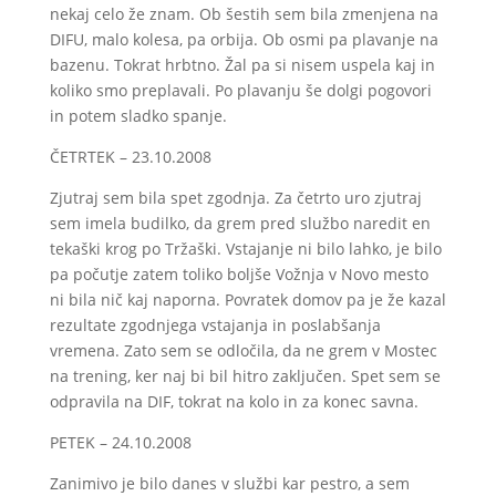
nekaj celo že znam. Ob šestih sem bila zmenjena na
DIFU, malo kolesa, pa orbija. Ob osmi pa plavanje na
bazenu. Tokrat hrbtno. Žal pa si nisem uspela kaj in
koliko smo preplavali. Po plavanju še dolgi pogovori
in potem sladko spanje.
ČETRTEK – 23.10.2008
Zjutraj sem bila spet zgodnja. Za četrto uro zjutraj
sem imela budilko, da grem pred službo naredit en
tekaški krog po Tržaški. Vstajanje ni bilo lahko, je bilo
pa počutje zatem toliko boljše Vožnja v Novo mesto
ni bila nič kaj naporna. Povratek domov pa je že kazal
rezultate zgodnjega vstajanja in poslabšanja
vremena. Zato sem se odločila, da ne grem v Mostec
na trening, ker naj bi bil hitro zaključen. Spet sem se
odpravila na DIF, tokrat na kolo in za konec savna.
PETEK – 24.10.2008
Zanimivo je bilo danes v službi kar pestro, a sem