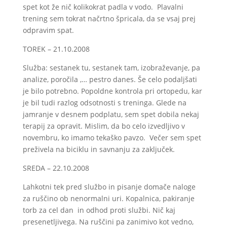
spet kot že nič kolikokrat padla v vodo. Plavalni
trening sem tokrat načrtno špricala, da se vsaj prej
odpravim spat.
TOREK – 21.10.2008
Služba: sestanek tu, sestanek tam, izobraževanje, pa
analize, poročila ,… pestro danes. Še celo podaljšati
je bilo potrebno. Popoldne kontrola pri ortopedu, kar
je bil tudi razlog odsotnosti s treninga. Glede na
jamranje v desnem podplatu, sem spet dobila nekaj
terapij za opravit. Mislim, da bo celo izvedljivo v
novembru, ko imamo tekaško pavzo. Večer sem spet
preživela na biciklu in savnanju za zaključek.
SREDA – 22.10.2008
Lahkotni tek pred službo in pisanje domače naloge
za ruščino ob nenormalni uri. Kopalnica, pakiranje
torb za cel dan in odhod proti službi. Nič kaj
presenetljivega. Na ruščini pa zanimivo kot vedno,