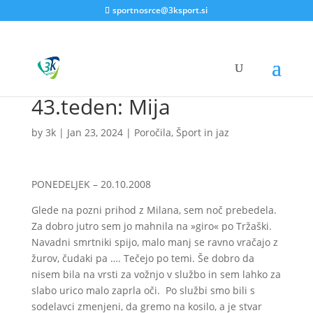
sportnosrce@3ksport.si
43.teden: Mija
by
3k
|
Jan 23, 2024
|
Poročila
,
Šport in jaz
PONEDELJEK – 20.10.2008
Glede na pozni prihod z Milana, sem noč prebedela.
Za dobro jutro sem jo mahnila na »giro« po Tržaški.
Navadni smrtniki spijo, malo manj se ravno vračajo z
žurov, čudaki pa …. Tečejo po temi. Še dobro da
nisem bila na vrsti za vožnjo v službo in sem lahko za
slabo urico malo zaprla oči. Po službi smo bili s
sodelavci zmenjeni, da gremo na kosilo, a je stvar