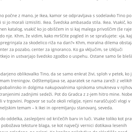
no počne z mano, je Ikea, kamor se odpravljava s sodelavko Tino po
i si jo morali izmisliti. Ikea. Švedska ambasada stila. Ikea. Vsakič, ko
en katalog, vsakič ko jo obiščem in si kaj malega privoščim (še raj
do nje. Khm, že vidim, kako mrščite pogled in se sprašujete: »Ja, ka
sta pregrinjala za skodelico riža na dan?« Khm, moralna dilema obstaj
nter za pozabo, center za ignoranco. Ko ga vključim, se izključi
ki tkejo in ustvarjajo švedsko zgodbo o uspehu. Ostane samo še bleš
darjeno oblikovalko Tino, da se samo enkrat živi, sploh v petek, ko 
imam treningov. Odštempljava se, aparatek se nama zareži z veliki
u pobalinsko in dolgima nakupovalnima spiskoma smukneva v njiho
tranjenimi zadnjimi sedeži. Pot do Gradca z z-jem hitro mine. Nob
i v trgovini. Pogovor se suče okoli religije, njeni naraščujoči vlogi v
meljskim temam – k Ikei in opremljanju stanovanj, seveda.
o oddelka, zaslepljeni od kričečih barv in luči. Vsake toliko kot pra
, pobožava teksture blaga, se kot največji vernici dotikava lesenih