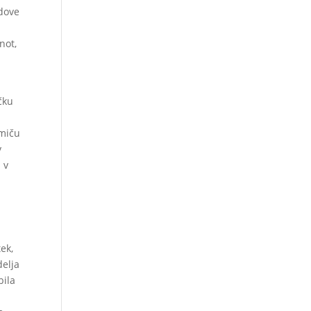
idove
not,
čku
emiču
v
 v
ek,
delja
bila