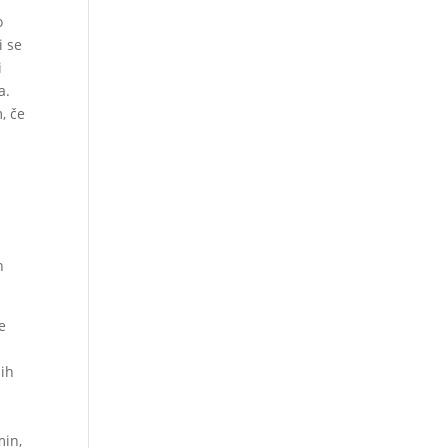
o
i se
i
a.
, če
h
e
nih
min,