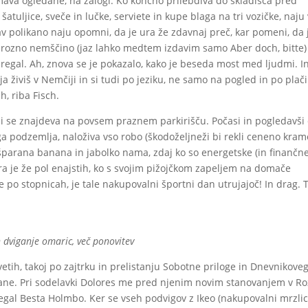
 imava ogledane, na zalogi. Ko končno prilebdiva do skladišča pred
 šatuljice, sveče in lučke, serviete in kupe blaga na tri vozičke, naju
 polikano naju opomni, da je ura že zdavnaj preč, kar pomeni, da 
avurozno nemščino (jaz lahko medtem izdavim samo Aber doch, bitte)
 regal. Ah, znova se je pokazalo, kako je beseda most med ljudmi. I
ja živiš v Nemčiji in si tudi po jeziku, ne samo na pogled in po plači
, riba Fisch.
ji se znajdeva na povsem praznem parkirišču. Počasi in pogledavši
 podzemlja, naloživa vso robo (škodoželjneži bi rekli ceneno kramo
rišparana banana in jabolko nama, zdaj ko so energetske (in finančne
ra je že pol enajstih, ko s svojim pižojčkom zapeljem na domače
ke po stopnicah, je tale nakupovalni športni dan utrujajoč! In drag. 
 dviganje omaric, več ponovitev
etih, takoj po zajtrku in prelistanju Sobotne priloge in Dnevnikove
ane. Pri sodelavki Dolores me pred njenim novim stanovanjem v Ro
egal Besta Holmbo. Ker se vseh podvigov z Ikeo (nakupovalni mrzlic