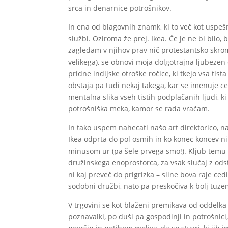
srca in denarnice potrošnikov.
In ena od blagovnih znamk, ki to več kot uspeš
službi. Oziroma že prej. Ikea. Če je ne bi bilo, b
zagledam v njihov prav nič protestantsko skrom
velikega), se obnovi moja dolgotrajna ljubezen 
pridne indijske otroške ročice, ki tkejo vsa ti
obstaja pa tudi nekaj takega, kar se imenuje ce
mentalna slika vseh tistih podplačanih ljudi, 
potrošniška meka, kamor se rada vračam.
In tako uspem nahecati našo art direktorico, na
Ikea odprta do pol osmih in ko konec koncev n
minusom ur (pa šele prvega smo!). Kljub tem
družinskega enoprostorca, za vsak slučaj z ods
ni kaj preveč do prigrizka – sline bova raje cedil
sodobni družbi, nato pa preskočiva k bolj tuze
V trgovini se kot blaženi premikava od oddelka d
poznavalki, po duši pa gospodinji in potrošnici