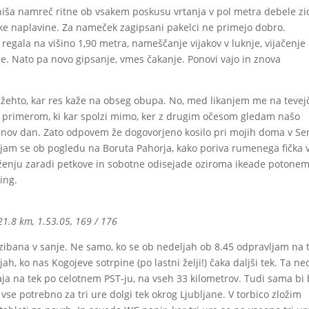
ra hiša namreč ritne ob vsakem poskusu vrtanja v pol metra debele z
ke naplavine. Za nameček zagipsani pakelci ne primejo dobro.
egala na višino 1,90 metra, nameščanje vijakov v luknje, vijačenje 
ime. Nato pa novo gipsanje, vmes čakanje. Ponovi vajo in znova
žehto, kar res kaže na obseg obupa. No, med likanjem me na tevej
m primerom, ki kar spolzi mimo, ker z drugim očesom gledam našo
i nov dan. Zato odpovem že dogovorjeno kosilo pri mojih doma v S
ljam se ob pogledu na Boruta Pahorja, kako poriva rumenega fička 
oženju zaradi petkove in sobotne odisejade oziroma ikeade potonem
ing.
 21.8 km, 1.53.05, 169 / 176
zibana v sanje. Ne samo, ko se ob nedeljah ob 8.45 odpravljam na t
ah, ko nas Kogojeve sotrpine (po lastni želji!) čaka daljši tek. Ta ne
aja na tek po celotnem PST-ju, na vseh 33 kilometrov. Tudi sama bi 
vse potrebno za tri ure dolgi tek okrog Ljubljane. V torbico zložim