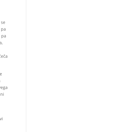
 se
e pa
j pa
a,
čeča
je
h
vega
eni
vi