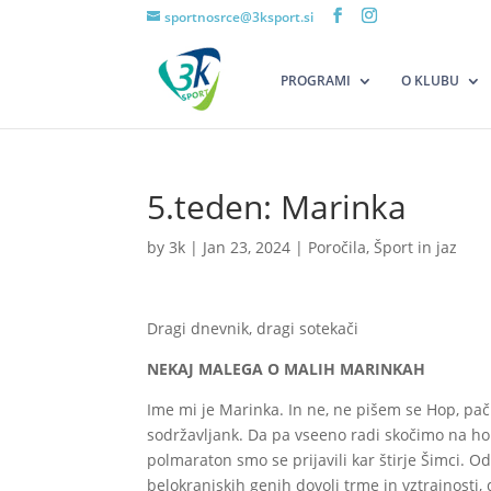
sportnosrce@3ksport.si
PROGRAMI
O KLUBU
5.teden: Marinka
by
3k
|
Jan 23, 2024
|
Poročila
,
Šport in jaz
Dragi dnevnik, dragi sotekači
NEKAJ MALEGA O MALIH MARINKAH
Ime mi je Marinka. In ne, ne pišem se Hop, pač 
sodržavljank. Da pa vseeno radi skočimo na h
polmaraton smo se prijavili kar štirje Šimci. 
belokranjskih genih dovolj trme in vztrajnosti,