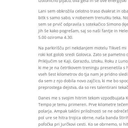
izotonično pijačo, dva gela in še dve energijski
Lani sem obkrožila celotno traso dvakrat in obak
bitk s samo sabo, v nobenem trenutku teka. No
sem se prvič odpravila s sotekačico Simono (kje
jih še kako pogrešam, saj so naši fantje in Hel
5.00 oziroma 4.30.
Na parkirišču pri nekdanjem motelu Tikveš mi 
roki kot golob sredi Golovca. Zato se pametno o
Priključim se Kaji, Gorazdu, Iztoku, Roku z Lun
ki me je na četrtkovem treningu presenetila s h
vseh šest kilometrov do tja nam je pridno sledi
da sem z njo dobila novo zajčico, ki me bo spo
preprostega dejstva, da so res talentirani tek
Danes me s svojim hitrim tekom vzpodbujata Kaja
Tempo je temu primeren. Prve kilometre tečemo
polarja. Ampak takšni priložnosti se ne odrečeš
pol ure se hitra trojica obrne, naša banda štiri
pofočka pri Jurčkovi cesti. Ko se obrnemo, si h