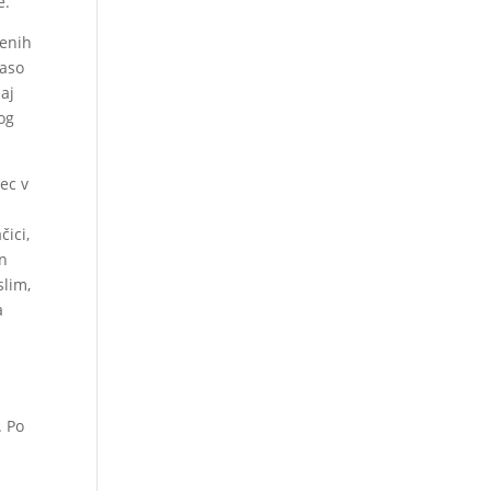
e.
benih
raso
daj
rog
ec v
čici,
in
slim,
a
. Po