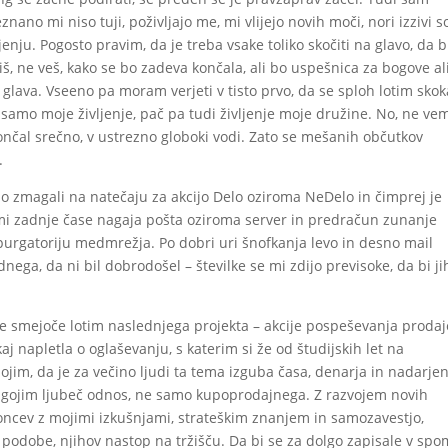
nano mi niso tuji, poživljajo me, mi vlijejo novih moči, nori izzivi s
enju. Pogosto pravim, da je treba vsake toliko skočiti na glavo, da b
iš, ne veš, kako se bo zadeva končala, ali bo uspešnica za bogove al
glava. Vseeno pa moram verjeti v tisto prvo, da se sploh lotim skok
samo moje življenje, pač pa tudi življenje moje družine. No, ne vem
ončal srečno, v ustrezno globoki vodi. Zato se mešanih občutkov
.
 zmagali na natečaju za akcijo Delo oziroma NeDelo in čimprej je
 mi zadnje čase nagaja pošta oziroma server in predračun zunanje
purgatoriju medmrežja. Po dobri uri šnofkanja levo in desno mail
nega, da ni bil dobrodošel – številke se mi zdijo previsoke, da bi ji
e smejoče lotim naslednjega projekta – akcije pospeševanja prodaj
j napletla o oglaševanju, s katerim si že od študijskih let na
ojim, da je za večino ljudi ta tema izguba časa, denarja in nadarje
a gojim ljubeč odnos, ne samo kupoprodajnega. Z razvojem novih
 koncev z mojimi izkušnjami, strateškim znanjem in samozavestjo,
odobe, njihov nastop na tržišču. Da bi se za dolgo zapisale v spo