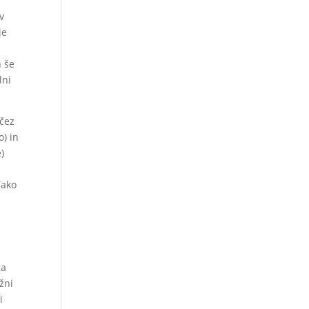
 v
je
n še
lni
 čez
) in
)
Tako
ga
žni
i