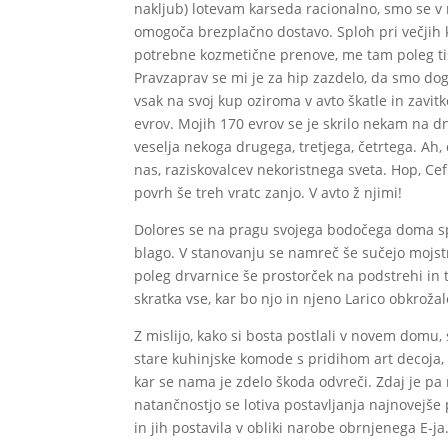
nakljub) lotevam karseda racionalno, smo se v na
omogoča brezplačno dostavo. Sploh pri večjih k
potrebne kozmetične prenove, me tam poleg tis
Pravzaprav se mi je za hip zazdelo, da smo dog
vsak na svoj kup oziroma v avto škatle in zavitk
evrov. Mojih 170 evrov se je skrilo nekam na d
veselja nekoga drugega, tretjega, četrtega. A
nas, raziskovalcev nekoristnega sveta. Hop, Cef
povrh še treh vratc zanjo. V avto ž njimi!
Dolores se na pragu svojega bodočega doma sp
blago. V stanovanju se namreč še sučejo mojstr
poleg drvarnice še prostorček na podstrehi in 
skratka vse, kar bo njo in njeno Larico obkrožal
Z mislijo, kako si bosta postlali v novem domu,
stare kuhinjske komode s pridihom art decoja, 
kar se nama je zdelo škoda odvreči. Zdaj je pa
natančnostjo se lotiva postavljanja najnovejše 
in jih postavila v obliki narobe obrnjenega E-ja