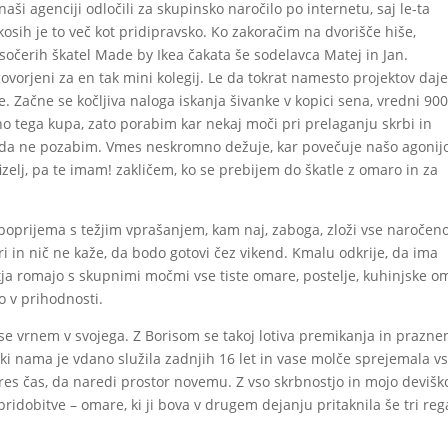
ši agenciji odločili za skupinsko naročilo po internetu, saj le-ta
osih je to več kot pridipravsko. Ko zakoračim na dvorišče hiše,
očerih škatel Made by Ikea čakata še sodelavca Matej in Jan.
ovorjeni za en tak mini kolegij. Le da tokrat namesto projektov da
e. Začne se kočljiva naloga iskanja šivanke v kopici sena, vredni 90
no tega kupa, zato porabim kar nekaj moči pri prelaganju skrbi in
h, da ne pozabim. Vmes neskromno dežuje, kar povečuje našo agonijo
izelj, pa te imam! zakličem, ko se prebijem do škatle z omaro in za
oprijema s težjim vprašanjem, kam naj, zaboga, zloži vse naročen
i in nič ne kaže, da bodo gotovi čez vikend. Kmalu odkrije, da ima
tja romajo s skupnimi močmi vse tiste omare, postelje, kuhinjske o
o v prihodnosti.
 se vrnem v svojega. Z Borisom se takoj lotiva premikanja in prazne
ki nama je vdano služila zadnjih 16 let in vase molče sprejemala vs
 res čas, da naredi prostor novemu. Z vso skrbnostjo in mojo devišk
pridobitve – omare, ki ji bova v drugem dejanju pritaknila še tri reg
.