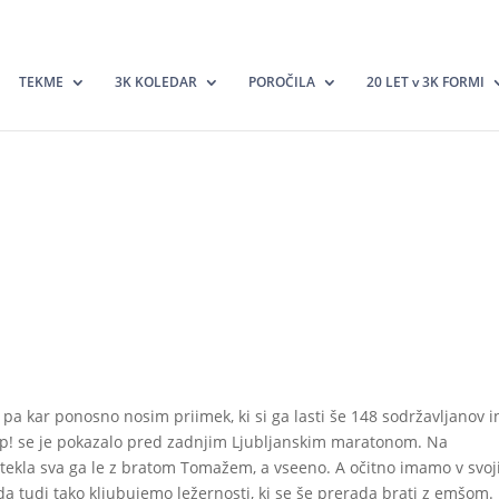
TEKME
3K KOLEDAR
POROČILA
20 LET v 3K FORMI
pa kar ponosno nosim priimek, ki si ga lasti še 148 sodržavljanov i
op! se je pokazalo pred zadnjim Ljubljanskim maratonom. Na
Odtekla sva ga le z bratom Tomažem, a vseeno. A očitno imamo v svoj
 da tudi tako kljubujemo ležernosti, ki se še prerada brati z emšom.