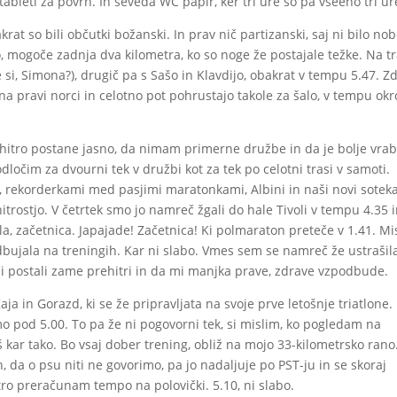
 tableti za povrh. In seveda WC papir, ker tri ure so pa vseeno tri ur
rat so bili občutki božanski. In prav nič partizanski, saj ni bilo no
, mogoče zadnja dva kilometra, ko so noge že postajale težke. Na t
 si, Simona?), drugič pa s Sašo in Klavdijo, obakrat v tempu 5.47. Z
ena pravi norci in celotno pot pohrustajo takole za šalo, v tempu ok
hitro postane jasno, da nimam primerne družbe in da je bolje vrab
dločim za dvourni tek v družbi kot za tek po celotni trasi v samoti.
o, rekorderkami med pasjimi maratonkami, Albini in naši novi soteka
itrostjo. V četrtek smo jo namreč žgali do hale Tivoli v tempu 4.35 
la, začetnica. Japajade! Začetnica! Ki polmaraton preteče v 1.41. Mi
dbujala na treningih. Kar ni slabo. Vmes sem se namreč že ustrašil
ači postali zame prehitri in da mi manjka prave, zdrave vzpodbude.
 in Gorazd, ki se že pripravljata na svoje prve letošnje triatlone.
 pod 5.00. To pa že ni pogovorni tek, si mislim, ko pogledam na
 kar tako. Bo vsaj dober trening, obliž na mojo 33-kilometrsko rano
h, da o psu niti ne govorimo, pa jo nadaljuje po PST-ju in se skoraj
itro preračunam tempo na polovički. 5.10, ni slabo.