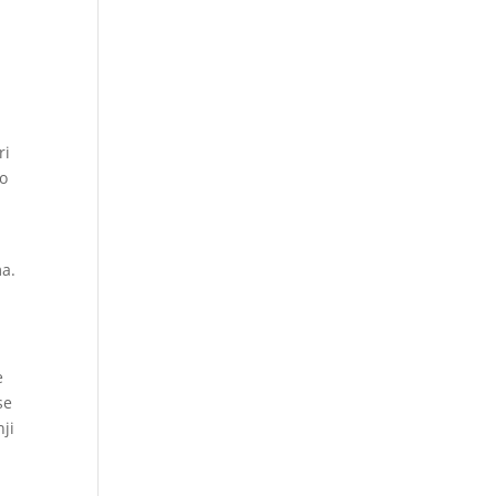
ri
jo
ma.
e
se
nji