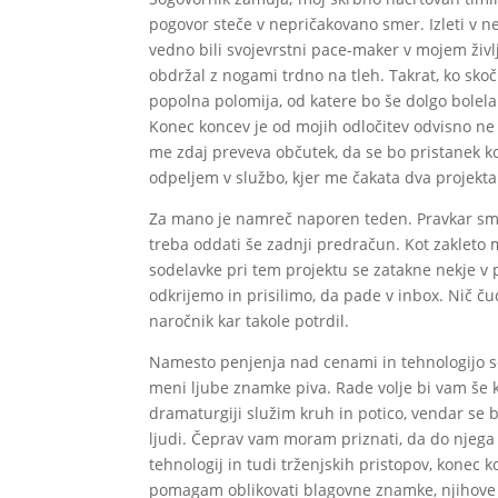
pogovor steče v nepričakovano smer. Izleti v nez
vedno bili svojevrstni pace-maker v mojem življ
obdržal z nogami trdno na tleh. Takrat, ko skoč
popolna polomija, od katere bo še dolgo bolela 
Konec koncev je od mojih odločitev odvisno ne 
me zdaj preveva občutek, da se bo pristanek k
odpeljem v službo, kjer me čakata dva projekta
Za mano je namreč naporen teden. Pravkar smo
treba oddati še zadnji predračun. Kot zakleto
sodelavke pri tem projektu se zatakne nekje v 
odkrijemo in prisilimo, da pade v inbox. Nič čud
naročnik kar takole potrdil.
Namesto penjenja nad cenami in tehnologijo s
meni ljube znamke piva. Rade volje bi vam še ka
dramaturgiji služim kruh in potico, vendar se b
ljudi. Čeprav vam moram priznati, da do njeg
tehnologij in tudi trženjskih pristopov, konec
pomagam oblikovati blagovne znamke, njihove p