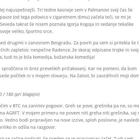
oslej najuspešnejši. Tri tedne kasneje sem v Palmanovi svoj čas še
 pavze (od tega polovico v cigaretnem dimu) začela teči, se mi je
 Seveda takrat še nisem poznala Igorja Kogoja in sedanje tekaške
svoje veliko, športno srce.
 med drugimi v zanosnem Beogradu. Za povrh pa sem si pritekla še t
čnih zapletov: nespečne Radence, že skoraj odpisane trojke in svo
, tudi to je bila komedija, božanska komedija!
 sproščena in brez prevelikih pričakovanj. Kar ne pomeni, da bom
sede počitek ni v mojem slovarju. Na žalost, bi zavzdihnili moji do
0 / 180 (pri blagajni)
čim v BTC na zanimiv pogovor. Greh se pove, grešnika pa ne, so m
 na AGRFT. V mojem primeru ne povem niti greha niti grešnika, saj 
 bo. Vedno bodi pripravljen na nove izzive, sploh poslovne, je nasled
riliko in odšla na razgovor.
g se začne podirati, še preden se je pravzaprav začel. Tudi sam