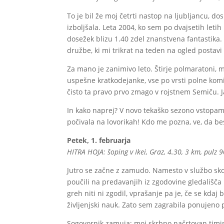
To je bil že moj četrti nastop na ljubljancu, d
izboljšala. Leta 2004, ko sem po dvajsetih letih
dosežek blizu 1.40 zdel znanstvena fantastika.
družbe, ki mi trikrat na teden na ogled postavi 
Za mano je zanimivo leto. Štirje polmaratoni,
uspešne kratkodejanke, vse po vrsti polne komi
čisto ta pravo prvo zmago v rojstnem Semiču. Ja
In kako naprej? V novo tekaško sezono vstopam
počivala na lovorikah! Kdo me pozna, ve, da be
Petek, 1. februarja
HITRA HOJA: šoping v Ikei, Graz, 4.30, 3 km, pulz 9
Jutro se začne z zamudo. Namesto v službo sko
poučili na predavanjih iz zgodovine gledališča
greh niti ni zgodil, vprašanje pa je, če se kdaj
življenjski nauk. Zato sem zagrabila ponujeno p
Sogovornik zamuja; moj skrbno načrtovan timin