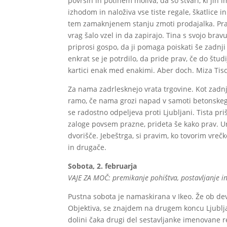
površin in potihem moliva, da so stvari, ki jih
izhodom in naloživa vse tiste regale, škatlice in
tem zamaknjenem stanju zmoti prodajalka. Prav
vrag šalo vzel in da zapirajo. Tina s svojo br
priprosi gospo, da ji pomaga poiskati še zadnji
enkrat se je potrdilo, da pride prav, če do študi
kartici enak med enakimi. Aber doch. Miza Tisch
Za nama zadrlesknejo vrata trgovine. Kot zadn
ramo, če nama grozi napad v samoti betonskega
se radostno odpeljeva proti Ljubljani. Tista p
zaloge povsem prazne, prideta še kako prav. U
dvorišče. Jebeštrga, si pravim, ko tovorim vreč
in drugače.
Sobota, 2. februarja
VAJE ZA MOČ: premikanje pohištva, postavljanje in
Pustna sobota je namaskirana v Ikeo. Že ob dev
Objektiva, se znajdem na drugem koncu Ljublj
dolini čaka drugi del sestavljanke imenovane r