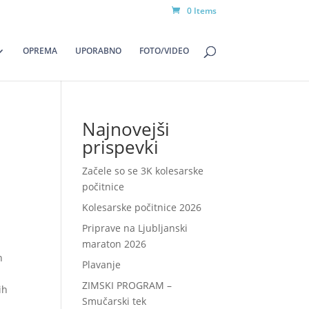
0 Items
OPREMA
UPORABNO
FOTO/VIDEO
Najnovejši
prispevki
Začele so se 3K kolesarske
počitnice
Kolesarske počitnice 2026
Priprave na Ljubljanski
maraton 2026
n
Plavanje
ZIMSKI PROGRAM –
ih
Smučarski tek