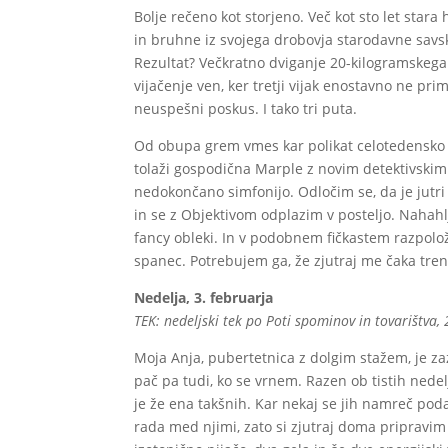
Bolje rečeno kot storjeno. Več kot sto let sta
in bruhne iz svojega drobovja starodavne savs
Rezultat? Večkratno dviganje 20-kilogramskega r
vijačenje ven, ker tretji vijak enostavno ne pr
neuspešni poskus. I tako tri puta.
Od obupa grem vmes kar polikat celotedensko 
tolaži gospodična Marple z novim detektivski
nedokončano simfonijo. Odločim se, da je jutr
in se z Objektivom odplazim v posteljo. Nahah
fancy obleki. In v podobnem fičkastem razpol
spanec. Potrebujem ga, že zjutraj me čaka tren
Nedelja, 3. februarja
TEK: nedeljski tek po Poti spominov in tovarištva,
Moja Anja, pubertetnica z dolgim stažem, je za
pač pa tudi, ko se vrnem. Razen ob tistih nedelj
je že ena takšnih. Kar nekaj se jih namreč pod
rada med njimi, zato si zjutraj doma pripravim 