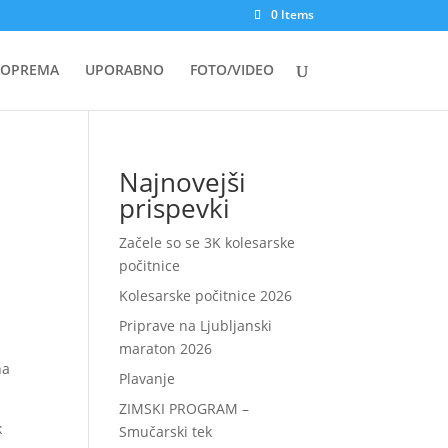
0 Items
OPREMA
UPORABNO
FOTO/VIDEO
Najnovejši
prispevki
Začele so se 3K kolesarske
počitnice
Kolesarske počitnice 2026
Priprave na Ljubljanski
maraton 2026
na
Plavanje
ZIMSKI PROGRAM –
k
Smučarski tek