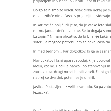
prijateljem in v nedeljo k bratu. Kot bi rekel Šifr
Dolgo se nismo že videli. Vsak dirka nekaj po s
delali. Nihče nima časa. S prijatelji se videvaj
In kar me še bolj čudi je to, da je vsako leto 
mirno. Januar definitivno ne. Se to dogaja sa
Izstopim? Nimam občutka, da bi bila kje kakšna p
šoferji, a mogoče potrebujem še nekaj časa da
In med tednom,… Par dogodkov, ki ga je zazna
Nov Lukatov fiksni aparat spodaj, ki je botroval ve
lačen, kot ne. Hodil je naokoli po stanovanju in 
zatrt. »Luka, drugi otroci bi bili veseli, če bi g
naprej še dva dni, potem se je umiril.
Jaslice. Postavljene z veliko zamudo. So pa zat
Jezuščka).
Prejšnja leta je bil to poseben ritual, saj so i