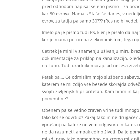
pred odhodom napisal še eno pismo – za božička 
kar 30 evrov«. Nama s Stašo še danes, v nedelj
evrov, za tatija pa samo 30??? (Res ne bi vede
Imelo pa je pismo tudi PS, kjer je pisalo da naj
ker je mama poročena z ekonomistom, tega opo
Četrtek je minil v znamenju uživanju miru brez
dokumentacije za priklop na kanalizacijo. Glede
na Luno. Tudi uradniki morajo od nečesa živeti
Petek pa,… Če odmislim mojo službeno zabavo, k
katerem se mi zdijo vse besede skorajda odveč.
svojih življenjskih prioritetah. Kam hitim in 
pomembne?
Obenem pa se vedno zraven vrine tudi mnogo vp
tako kot se odvrtijo? Zakaj tako in ne drugače? Z
vprašanj na katere ne vem odgovora in katera m
ne da razumeti, ampak edino živeti. Da je pome
mi zdi prav tako pomembno, da gremo mi z njim.