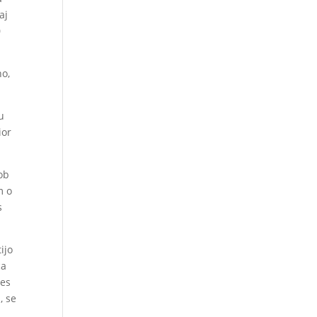
aj
0
no,
u
ior
ob
m o
s
ijo
ca
res
, se