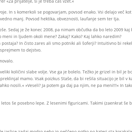
er «Za prijatelje, si je treba čas vzet.«
voje. In s komerkoli se pogovarjam, povsod enako. Vsi delajo več kot
o vedno manj. Povsod hektika, obveznosti, laufanje sem ter tja.
slabše. Sedaj je že konec 2008, pa nimam občutka da bo leto 2009 kaj 
mo meni in ljudem okoli mene? Zakaj? Kako? Kaj lahko naredim?
ostaja? In čisto zares ali smo potniki ali šoferji? Intuitivno bi reke
 sprejmem to dejstvo.
movalo.
liki količini slabe volje. Vse ga je bolelo. Težko je grizel in bil je bo
preklinjal mamo. Vsak poizkus Staše, da bi rešila situacijo je bil v ka
a lahko nosili.« »Veseli? Ja potem ga daj pa njim, ne pa meni!!!« In tak
o letos še posebno lepe. Z lesenimi figuricami. Takimi (zaenkrat še 
mele jaslice zadaj modro nebo in peščeno potko po kateri sta korakal