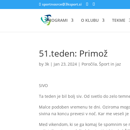
sportnosrce@3ksport.si
PROGRAMI
O KLUBU
TEKME
51.teden: Primož
by
3k
|
Jan 23, 2024
|
Poročila
,
Šport in jaz
SIVO
Ta teden je bil bolj siv. Od svetlo do zelo tem
Malce podoben vremenu te dni. Oziroma mogoč
sivina na koncu prevesi v noč. Kar me veseli je t
Med vikendom, ki se ga komaj še spomnim se n