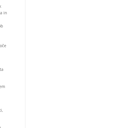
k
a in
ob
goče
ta
jem
i,
a