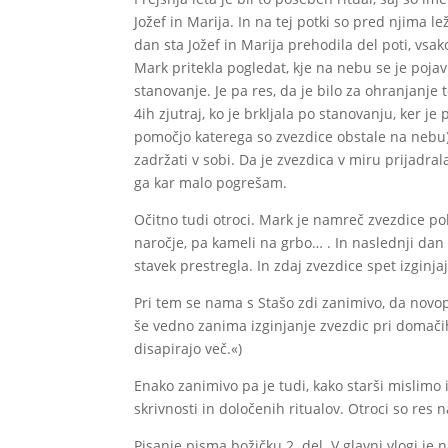
Jožef in Marija. In na tej potki so pred njima l
dan sta Jožef in Marija prehodila del poti, vsa
Mark pritekla pogledat, kje na nebu se je pojavi
stanovanje. Je pa res, da je bilo za ohranjanje
4ih zjutraj, ko je brkljala po stanovanju, ker je
pomočjo katerega so zvezdice obstale na nebu).
zadržati v sobi. Da je zvezdica v miru prijadr
ga kar malo pogrešam.
Očitno tudi otroci. Mark je namreč zvezdice polo
naročje, pa kameli na grbo… . In naslednji dan 
stavek prestregla. In zdaj zvezdice spet izginj
Pri tem se nama s Stašo zdi zanimivo, da novo
še vedno zanima izginjanje zvezdic pri domačih j
disapirajo več.«)
Enako zanimivo pa je tudi, kako starši mislimo 
skrivnosti in določenih ritualov. Otroci so res na
Pisanje pisma božičku 2. del. V glavni vlogi je 