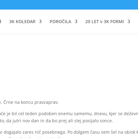
3K KOLEDAR
POROČILA
20 LET v 3K FORMI
ne. Črne na koncu pravzaprav.
e je bil cel teden podoben enemu samemu, dnevu, kjer se dežev
o, da jutri nov dan in da bo prej ali slej posijalo sonce.
i dogajalo zares nič posebnega. Po dolgem času sem šel na obisk 