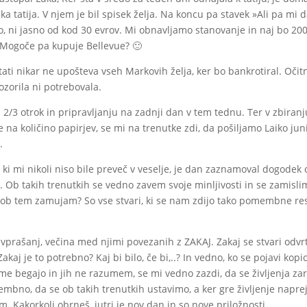
tatija. V njem je bil spisek želja. Na koncu pa stavek »Ali pa mi d
o, ni jasno od kod 30 evrov. Mi obnavljamo stanovanje in naj bo 20
l. Mogoče pa kupuje Bellevue? 🙂
 tati nikar ne upošteva vseh Markovih želja, ker bo bankrotiral. Očit
zorila ni potrebovala.
 2/3 otrok in pripravljanju na zadnji dan v tem tednu. Ter v zbiranj
 na količino papirjev, se mi na trenutke zdi, da pošiljamo Laiko jun
.
i mi nikoli niso bile preveč v veselje, je dan zaznamoval dogodek 
 Ob takih trenutkih se vedno zavem svoje minljivosti in se zamisli
kaj ob tem zamujam? So vse stvari, ki se nam zdijo tako pomembne re
rašanj, večina med njimi povezanih z ZAKAJ. Zakaj se stvari odvrt
akaj je to potrebno? Kaj bi bilo, če bi,..? In vedno, ko se pojavi kopi
e begajo in jih ne razumem, se mi vedno zazdi, da se življenja za
mbno, da se ob takih trenutkih ustavimo, a ker gre življenje naprej
 Kakorkoli obrneš, jutri je nov dan in so nove priložnosti.