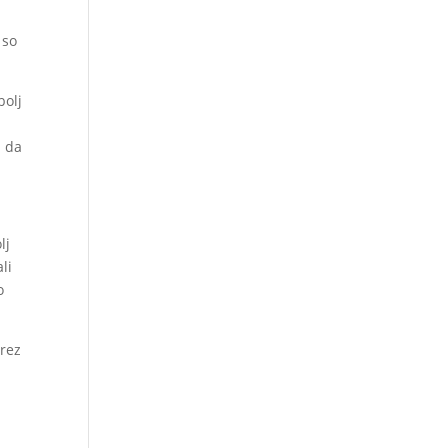
 so
bolj
l da
lj
li
o
brez
a