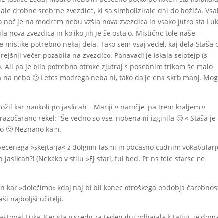
ežale drobne srebrne zvezdice, ki so simbolizirale dni do božiča. Vsa
ko noč je na modrem nebu vzšla nova zvezdica in vsako jutro sta Luk
la nova zvezdica in koliko jih je še ostalo. Mistično tole naše
 te mistike potrebno nekaj dela. Tako sem vsaj vedel, kaj dela Staša 
 prejšnji večer pozabila na zvezdico. Ponavadi je iskala selotejp (s
 Ali pa je bilo potrebno otroke zjutraj s posebnim trikom še malo
ala na nebo 🙂 Letos modrega neba ni, tako da je ena skrb manj. Mo
žil kar naokoli po jaslicah – Mariji v naročje, pa trem kraljem v
razočarano rekel: “Še vedno so vse, nobena ni izginila 🙁 « Staša je 
ajo 🙂 Neznano kam.
pečenega »skejtarja« z dolgimi lasmi in občasno čudnim vokabular
aslicah?! (Nekako v stilu »Ej stari, ful bed. Pr ns tele starse ne
in kar »določimo« kdaj naj bi bil konec otroškega obdobja čarobnost
ši najboljši učitelji.
nastopal Luka, Ker sta v sredo za teden dni odhajala k tatiju, je dom