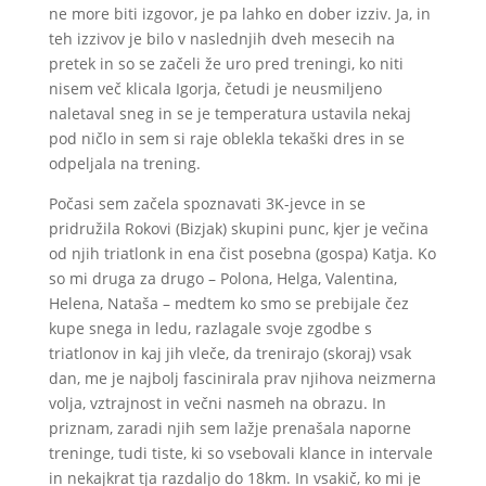
ne more biti izgovor, je pa lahko en dober izziv. Ja, in
teh izzivov je bilo v naslednjih dveh mesecih na
pretek in so se začeli že uro pred treningi, ko niti
nisem več klicala Igorja, četudi je neusmiljeno
naletaval sneg in se je temperatura ustavila nekaj
pod ničlo in sem si raje oblekla tekaški dres in se
odpeljala na trening.
Počasi sem začela spoznavati 3K-jevce in se
pridružila Rokovi (Bizjak) skupini punc, kjer je večina
od njih triatlonk in ena čist posebna (gospa) Katja. Ko
so mi druga za drugo – Polona, Helga, Valentina,
Helena, Nataša – medtem ko smo se prebijale čez
kupe snega in ledu, razlagale svoje zgodbe s
triatlonov in kaj jih vleče, da trenirajo (skoraj) vsak
dan, me je najbolj fascinirala prav njihova neizmerna
volja, vztrajnost in večni nasmeh na obrazu. In
priznam, zaradi njih sem lažje prenašala naporne
treninge, tudi tiste, ki so vsebovali klance in intervale
in nekajkrat tja razdaljo do 18km. In vsakič, ko mi je