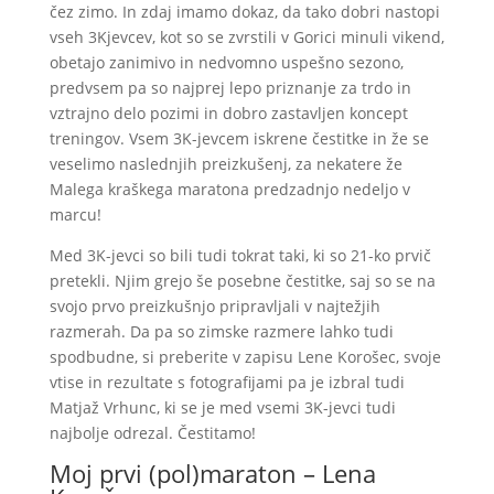
čez zimo. In zdaj imamo dokaz, da tako dobri nastopi
vseh 3Kjevcev, kot so se zvrstili v Gorici minuli vikend,
obetajo zanimivo in nedvomno uspešno sezono,
predvsem pa so najprej lepo priznanje za trdo in
vztrajno delo pozimi in dobro zastavljen koncept
treningov. Vsem 3K-jevcem iskrene čestitke in že se
veselimo naslednjih preizkušenj, za nekatere že
Malega kraškega maratona predzadnjo nedeljo v
marcu!
Med 3K-jevci so bili tudi tokrat taki, ki so 21-ko prvič
pretekli. Njim grejo še posebne čestitke, saj so se na
svojo prvo preizkušnjo pripravljali v najtežjih
razmerah. Da pa so zimske razmere lahko tudi
spodbudne, si preberite v zapisu Lene Korošec, svoje
vtise in rezultate s fotografijami pa je izbral tudi
Matjaž Vrhunc, ki se je med vsemi 3K-jevci tudi
najbolje odrezal. Čestitamo!
Moj prvi (pol)maraton – Lena