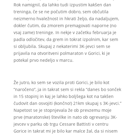
Rok namignil, da lahko tudi izpustim kakšen dan
treninga, če se ne počutim dobro, sem občutila
neizmerno hvaležnost in hkrati željo, da nadaljujem,
dokler čutim, da zmorem premagovati naporne (no
vsaj zame) treninge. In nekje v začetku februarja je
padla odločitev, da grem in tokrat izpolnim, kar sem
si obljubila. Skupaj z nekaterimi 3K-jevci sem se
prijavila na otvoritveni polmaraton v Gorici, ki je
potekal prvo nedeljo v marcu.
Že jutro, ko sem se vozila proti Gorici, je bilo kot
“naročeno”, ja in takrat sem si rekla “danes bo sonček
in 15 stopinj in kaj je lahko boljšega kot na takšen
čudovit dan osvojiti (končno!) 21km skupaj s 3K-jevci.”
Napetost se je stopnjevala že ob prevzemu moje
prve (maratonske) številke in nato ob ogrevanju 3K-
jevcev v parku ob trgu Cessare Battisti v centru
Gorice in takrat mi je bilo kar malce žal, da si nisem