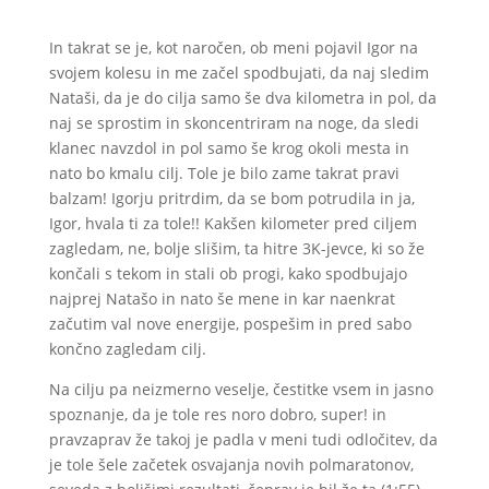
In takrat se je, kot naročen, ob meni pojavil Igor na
svojem kolesu in me začel spodbujati, da naj sledim
Nataši, da je do cilja samo še dva kilometra in pol, da
naj se sprostim in skoncentriram na noge, da sledi
klanec navzdol in pol samo še krog okoli mesta in
nato bo kmalu cilj. Tole je bilo zame takrat pravi
balzam! Igorju pritrdim, da se bom potrudila in ja,
Igor, hvala ti za tole!! Kakšen kilometer pred ciljem
zagledam, ne, bolje slišim, ta hitre 3K-jevce, ki so že
končali s tekom in stali ob progi, kako spodbujajo
najprej Natašo in nato še mene in kar naenkrat
začutim val nove energije, pospešim in pred sabo
končno zagledam cilj.
Na cilju pa neizmerno veselje, čestitke vsem in jasno
spoznanje, da je tole res noro dobro, super! in
pravzaprav že takoj je padla v meni tudi odločitev, da
je tole šele začetek osvajanja novih polmaratonov,