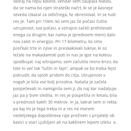
skoraj na repu kolone, vendar sem zaupala Nataši,
da se nama bo njen strateški načrt, ki se je kasneje
seveda izkazal za odličnega, še obrestoval. In se tudi
res je. Tam pri 15km, ko sem jaz že počasi čutila
utrujenost, sva počasi, a vztrajno začeli prehitevati
enega za drugim, kar nama je (predvsem meni) dalo
nov zalet in energijo. Pri 17 kilometru, ko smo
prečkali trte in njive in preskakovali luknje, ki so
ležale na makadamski poti in nas je Igor na kolesu
spodbujal, naj vztrajamo, sem začutila resno krizo, da
tole ni več tok “luštn in fajn”, ampak se bo treba fejst
potrudit, da sploh pridem do cilja. Utrujenost v
nogah je bila vse bolj prisotna. Nataša je začela
pospeševati in namignila sem ji, da naj kar nadaljuje,
jaz pa ji bom sledila. In res je pospešila in kmalu bila
v prednosti kakih 30 metrov. In ja, takrat sem si rekla,
pa kaj mi je tega treba in a res ne morem
nedeljskega dopoldneva raje preživeti s prijatelji ob
kavici v stari Ljubljani ali na kakšnem lepem izletu ☺.