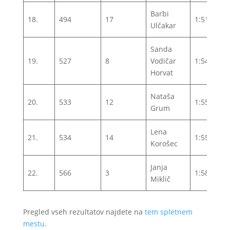
Barbi
18.
494
17
1:51:15
Ulčakar
Sanda
19.
527
8
Vodičar
1:54:48
Horvat
Nataša
20.
533
12
1:55:16
Grum
Lena
21.
534
14
1:55:18
Korošec
Janja
22.
566
3
1:58:13
Miklič
Pregled vseh rezultatov najdete na
tem spletnem
mestu
.