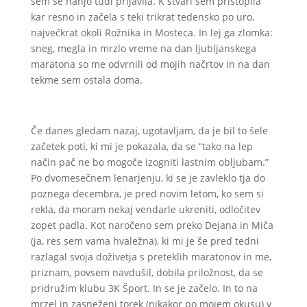
sem se nanjo tudi prijavila. K stvari sem pristopila
kar resno in začela s teki trikrat tedensko po uro,
največkrat okoli Rožnika in Mosteca. In lej ga zlomka:
sneg, megla in mrzlo vreme na dan ljubljanskega
maratona so me odvrnili od mojih načrtov in na dan
tekme sem ostala doma.
Če danes gledam nazaj, ugotavljam, da je bil to šele
začetek poti, ki mi je pokazala, da se “tako na lep
način pač ne bo mogoče izogniti lastnim obljubam.”
Po dvomesečnem lenarjenju, ki se je zavleklo tja do
poznega decembra, je pred novim letom, ko sem si
rekla, da moram nekaj vendarle ukreniti, odločitev
zopet padla. Kot naročeno sem preko Dejana in Miča
(ja, res sem vama hvaležna), ki mi je še pred tedni
razlagal svoja doživetja s preteklih maratonov in me,
priznam, povsem navdušil, dobila priložnost, da se
pridružim klubu 3K Šport. In se je začelo. In to na
mrzel in zasneženi torek (nikakor po mojem okusu) v