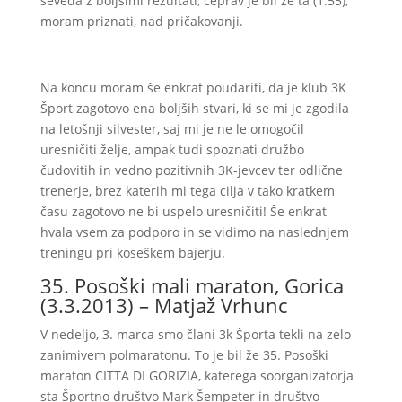
seveda z boljšimi rezultati, čeprav je bil že ta (1:55),
moram priznati, nad pričakovanji.
Na koncu moram še enkrat poudariti, da je klub 3K
Šport zagotovo ena boljših stvari, ki se mi je zgodila
na letošnji silvester, saj mi je ne le omogočil
uresničiti želje, ampak tudi spoznati družbo
čudovitih in vedno pozitivnih 3K-jevcev ter odlične
trenerje, brez katerih mi tega cilja v tako kratkem
času zagotovo ne bi uspelo uresničiti! Še enkrat
hvala vsem za podporo in se vidimo na naslednjem
treningu pri koseškem bajerju.
35. Posoški mali maraton, Gorica
(3.3.2013) – Matjaž Vrhunc
V nedeljo, 3. marca smo člani 3k Športa tekli na zelo
zanimivem polmaratonu. To je bil že 35. Posoški
maraton CITTA DI GORIZIA, katerega soorganizatorja
sta Športno društvo Mark Šempeter in društvo