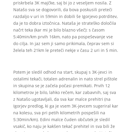
priskrbela 3K majčke, saj bi jo z veseljem nosila. Z
Natašo sva se dogovorili, da bova poskusili preteči
razdaljo v uri in 59min in dobili še Igorjevo potrditev,
da je to dobra iztočnica. Nataša je strateško določila
načrt teka (kar mi je bilo blazno všeč): s časom
5:40min/km prvih 16km, nato pa pospeševanje vse
do cilja. In jaz sem ji samo prikimala, čeprav sem si
želela teh 21km le preteči nekje v času 2 uri in 5 min.
Potem je sledil odhod na start, skupaj s 3K-jevci in
ostalimi tekači, totalen adrenalin in nato strel pištole
in skupina se je začela počasi premikati. Prvih 12
kilometrov je bilo, lahko rečem, kar zabavnih, saj sva
z Natašo ugotavljali, da sva kar malce prehitri (na
Igorjev predlog, ki ga je vsem 3K-jevcem sugeriral kar
na kolesu, sva pri petih kilometrih pospešili na
5:30min/km). Edini malce čuden občutek je sledil
vsakič, ko naju je kakšen tekač prehitel in sva bili že