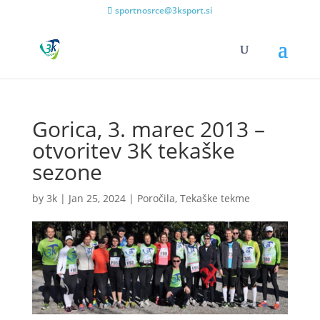
sportnosrce@3ksport.si
Gorica, 3. marec 2013 –
otvoritev 3K tekaške
sezone
by
3k
|
Jan 25, 2024
|
Poročila
,
Tekaške tekme