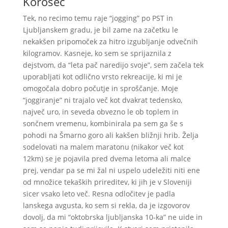
Korošec
Tek, no recimo temu raje “jogging” po PST in
Ljubljanskem gradu, je bil zame na začetku le
nekakšen pripomoček za hitro izgubljanje odvečnih
kilogramov. Kasneje, ko sem se sprijaznila z
dejstvom, da “leta pač naredijo svoje”, sem začela tek
uporabljati kot odlično vrsto rekreacije, ki mi je
omogočala dobro počutje in sproščanje. Moje
“joggiranje” ni trajalo več kot dvakrat tedensko,
največ uro, in seveda obvezno le ob toplem in
sončnem vremenu, kombinirala pa sem ga še s
pohodi na Šmarno goro ali kakšen bližnji hrib. Želja
sodelovati na malem maratonu (nikakor več kot
12km) se je pojavila pred dvema letoma ali malce
prej, vendar pa se mi žal ni uspelo udeležiti niti ene
od množice tekaških prireditev, ki jih je v Sloveniji
sicer vsako leto več. Resna odločitev je padla
lanskega avgusta, ko sem si rekla, da je izgovorov
dovolj, da mi “oktobrska ljubljanska 10-ka” ne uide in