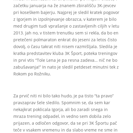
začetku januarja na že znanem zbirališču 3K-jevcev
pri koseškem bajerju. Najprej je sledil kratek pogovor
z Igorjem in izpolnjevanje obrazca, v katerem je bilo
med drugim tudi vprašanje o zastavljenih ciljih v letu
2013. Jah no, v tistem trenutku sem si rekla, da bo en
pretečeni polmaraton enkrat do jeseni za letos čisto
dovolj, o času takrat niti nisem razmišljala. Sledila je
kratka predstavitev kluba 3K Šport, poteka treningov
in prvi vtis “Tole Lena je pa resna zadeva… nič ne bo
zabušavanja!” In nato je sledil petdeset minutni tek z
Rokom po Rožniku.
Za prvič niti ni bilo tako hudo, je pa tisto “ta pravo”
pravzaprav šele sledilo. Spomnim se, da sem kar
nekajkrat poklicala Igorja, ali bo zaradi snega in
mraza trening odpadel, in vedno sem dobila zelo
prijazen, a odločen odgovor, da se pri 3K Športu pač
teče v vsakem vremenu in da slabo vreme ne sme in