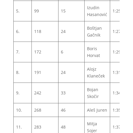
Izudin
5.
99
15
1:25:44
Hasanović
Boštjan
6.
118
24
1:27:04
Gačnik
Boris
7.
172
6
1:29:56
Horvat
Alojz
8.
191
24
1:31:10
Klaneček
Bojan
9.
242
33
1:34:08
Skočir
10.
268
46
Aleš Juren
1:35:00
Mitja
11.
283
48
1:37:07
Sojer