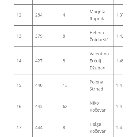
Marjeta
12.
284
4
1:37:08
Rupnik
Helena
13.
379
8
1:42:18
Žnidaršič
Valentina
14.
427
8
Erčulj
1:45:36
Džuban
Polona
15.
440
13
1:47:07
Strnad
Niko
16.
443
62
1:47:29
Kočevar
Helga
17.
444
8
1:47:30
Kočevar