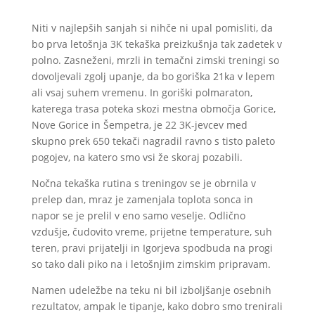
Niti v najlepših sanjah si nihče ni upal pomisliti, da
bo prva letošnja 3K tekaška preizkušnja tak zadetek v
polno. Zasneženi, mrzli in temačni zimski treningi so
dovoljevali zgolj upanje, da bo goriška 21ka v lepem
ali vsaj suhem vremenu. In goriški polmaraton,
katerega trasa poteka skozi mestna območja Gorice,
Nove Gorice in Šempetra, je 22 3K-jevcev med
skupno prek 650 tekači nagradil ravno s tisto paleto
pogojev, na katero smo vsi že skoraj pozabili.
Nočna tekaška rutina s treningov se je obrnila v
prelep dan, mraz je zamenjala toplota sonca in
napor se je prelil v eno samo veselje. Odlično
vzdušje, čudovito vreme, prijetne temperature, suh
teren, pravi prijatelji in Igorjeva spodbuda na progi
so tako dali piko na i letošnjim zimskim pripravam.
Namen udeležbe na teku ni bil izboljšanje osebnih
rezultatov, ampak le tipanje, kako dobro smo trenirali