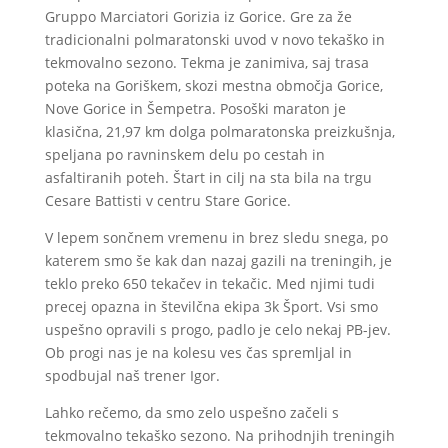
Gruppo Marciatori Gorizia iz Gorice. Gre za že
tradicionalni polmaratonski uvod v novo tekaško in
tekmovalno sezono. Tekma je zanimiva, saj trasa
poteka na Goriškem, skozi mestna območja Gorice,
Nove Gorice in Šempetra. Posoški maraton je
klasična, 21,97 km dolga polmaratonska preizkušnja,
speljana po ravninskem delu po cestah in
asfaltiranih poteh. Štart in cilj na sta bila na trgu
Cesare Battisti v centru Stare Gorice.
V lepem sončnem vremenu in brez sledu snega, po
katerem smo še kak dan nazaj gazili na treningih, je
teklo preko 650 tekačev in tekačic. Med njimi tudi
precej opazna in številčna ekipa 3k Šport. Vsi smo
uspešno opravili s progo, padlo je celo nekaj PB-jev.
Ob progi nas je na kolesu ves čas spremljal in
spodbujal naš trener Igor.
Lahko rečemo, da smo zelo uspešno začeli s
tekmovalno tekaško sezono. Na prihodnjih treningih