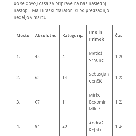
bo še dovolj časa za priprave na naš naslednji
nastop – Mali kraški maraton, ki bo predzadnjo
nedeljo v marcu.
Ime in
Mesto
Absolutno
Kategorija
Čas
Primek
Matjaž
1.
48
4
1:20:57
Vrhunc
Sebastjan
2.
63
14
1:22:20
Cenčič
Mirko
3.
67
11
Bogomir
1:22:39
Miklič
Andraž
4.
84
20
1:24:07
Rojnik