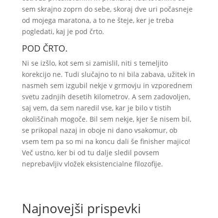
sem skrajno zoprn do sebe, skoraj dve uri počasneje
od mojega maratona, a to ne šteje, ker je treba
pogledati, kaj je pod črto.
POD ČRTO.
Ni se izšlo, kot sem si zamislil, niti s temeljito
korekcijo ne. Tudi slučajno to ni bila zabava, užitek in
nasmeh sem izgubil nekje v grmovju in vzporednem
svetu zadnjih desetih kilometrov. A sem zadovoljen,
saj vem, da sem naredil vse, kar je bilo v tistih
okoliščinah mogoče. Bil sem nekje, kjer še nisem bil,
se prikopal nazaj in oboje ni dano vsakomur, ob
vsem tem pa so mi na koncu dali še finisher majico!
Več ustno, ker bi od tu dalje sledil povsem
neprebavljiv vložek eksistencialne filozofije.
Najnovejši prispevki