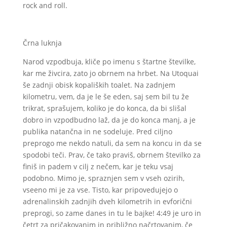
rock and roll.
Črna luknja
Narod vzpodbuja, kliče po imenu s štartne številke,
kar me živcira, zato jo obrnem na hrbet. Na Utoquai
še zadnji obisk kopaliških toalet. Na zadnjem
kilometru, vem, da je le še eden, saj sem bil tu že
trikrat, sprašujem, koliko je do konca, da bi slišal
dobro in vzpodbudno laž, da je do konca manj, a je
publika natančna in ne sodeluje. Pred ciljno
preprogo me nekdo natuli, da sem na koncu in da se
spodobi teči. Prav, če tako praviš, obrnem številko za
finiš in padem v cilj z nečem, kar je teku vsaj
podobno. Mimo je, spraznjen sem v vseh ozirih,
vseeno mi je za vse. Tisto, kar pripovedujejo o
adrenalinskih zadnjih dveh kilometrih in evforični
preprogi, so zame danes in tu le bajke! 4:49 je uro in
četrt za pričakovanim in približno načrtovanim, če