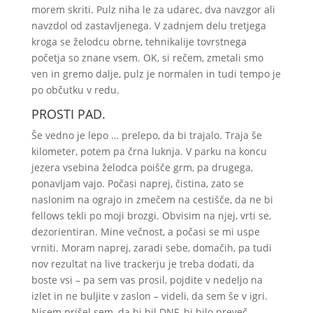
morem skriti. Pulz niha le za udarec, dva navzgor ali
navzdol od zastavljenega. V zadnjem delu tretjega
kroga se želodcu obrne, tehnikalije tovrstnega
početja so znane vsem. OK, si rečem, zmetali smo
ven in gremo dalje, pulz je normalen in tudi tempo je
po občutku v redu.
PROSTI PAD.
Še vedno je lepo … prelepo, da bi trajalo. Traja še
kilometer, potem pa črna luknja. V parku na koncu
jezera vsebina želodca poišče grm, pa drugega,
ponavljam vajo. Počasi naprej, čistina, zato se
naslonim na ograjo in zmečem na cestišče, da ne bi
fellows tekli po moji brozgi. Obvisim na njej, vrti se,
dezorientiran. Mine večnost, a počasi se mi uspe
vrniti. Moram naprej, zaradi sebe, domačih, pa tudi
nov rezultat na live trackerju je treba dodati, da
boste vsi – pa sem vas prosil, pojdite v nedeljo na
izlet in ne buljite v zaslon – videli, da sem še v igri.
Nisem prišel sem, da bi bil DNF, bi bilo preveč