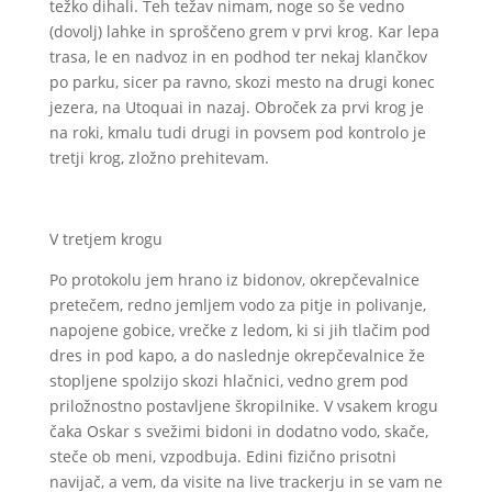
težko dihali. Teh težav nimam, noge so še vedno
(dovolj) lahke in sproščeno grem v prvi krog. Kar lepa
trasa, le en nadvoz in en podhod ter nekaj klančkov
po parku, sicer pa ravno, skozi mesto na drugi konec
jezera, na Utoquai in nazaj. Obroček za prvi krog je
na roki, kmalu tudi drugi in povsem pod kontrolo je
tretji krog, zložno prehitevam.
V tretjem krogu
Po protokolu jem hrano iz bidonov, okrepčevalnice
pretečem, redno jemljem vodo za pitje in polivanje,
napojene gobice, vrečke z ledom, ki si jih tlačim pod
dres in pod kapo, a do naslednje okrepčevalnice že
stopljene spolzijo skozi hlačnici, vedno grem pod
priložnostno postavljene škropilnike. V vsakem krogu
čaka Oskar s svežimi bidoni in dodatno vodo, skače,
steče ob meni, vzpodbuja. Edini fizično prisotni
navijač, a vem, da visite na live trackerju in se vam ne