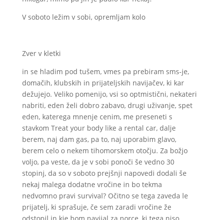
V soboto ležim v sobi, opremljam kolo
Zver v kletki
in se hladim pod tušem, vmes pa prebiram sms-je,
domačih, klubskih in prijateljskih navijačev, ki kar
dežujejo. Veliko pomenijo, vsi so optmistični, nekateri
nabriti, eden želi dobro zabavo, drugi uživanje, spet
eden, katerega mnenje cenim, me preseneti s
stavkom Treat your body like a rental car, dalje
berem, naj dam gas, pa to, naj uporabim glavo,
berem celo o nekem tihomorskem otočju. Za božjo
voljo, pa veste, da je v sobi ponoči še vedno 30
stopinj, da so v soboto prejšnji napovedi dodali še
nekaj malega dodatne vročine in bo tekma
nedvomno pravi survival? Očitno se tega zaveda le
prijatelj, ki sprašuje, če sem zaradi vročine že
odstopil in kje bom navijal za norce, ki tega niso