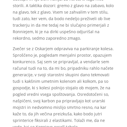
storili. A taktika dozori: gremo z glavo na zabavo, kolo
na glavo, tek z glavo. Vsem se zahvalim v tem stilu,
tudi zato, ker vem, da bodo nedeljo preživeli ob live
trackerju in da me tedaj ne bi slučajno primerjali z
Ronniejem, ki je na dirki uspešno odjurišal na
rekordno, sedmo zaporedno zmago.
Zvečer se z Oskarjem odpraviva na parkiranje kolesa.
Sproščeno je, pogledam menjalni prostor, opazujem
konkurenco. Saj sem se pripravljal, a vendarle sem
računal tudi na to, da mi bo, pripadniku rahlo načete
generacije, v svoji starostni skupini dano tekmovati
tudi s kakšnim umetnim kolenom ali kolkom, pa so
gospodje, ki s kolesi polnijo stojalo ob mojem, že na
pogled vredni vsega spoštovanja. Osredotočeni so,
našpičeni, svoj karbon pa pripravljajo kot urarski
mojstri in nedvomno mislijo smrtno resno, na kar
kaže to, da jih večina preizkuša, kako bodo jutri
sprinterice fiksirali z elastikami. Tolaži me, da ne
vedo, kaj so Kogojeve excell tabele.