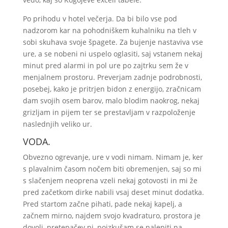
Po prihodu v hotel večerja. Da bi bilo vse pod
nadzorom kar na pohodniškem kuhalniku na tleh v
sobi skuhava svoje špagete. Za bujenje nastaviva vse
ure, a se nobeni ni uspelo oglasiti, saj vstanem nekaj
minut pred alarmi in pol ure po zajtrku sem že v
menjalnem prostoru. Preverjam zadnje podrobnosti,
posebej, kako je pritrjen bidon z energijo, zračnicam
dam svojih osem barov, malo blodim naokrog, nekaj
grizljam in pijem ter se prestavljam v razpoloženje
naslednjih veliko ur.
VODA.
Obvezno ogrevanje, ure v vodi nimam. Nimam je, ker
s plavalnim časom nočem biti obremenjen, saj so mi
s slačenjem neoprena vzeli nekaj gotovosti in mi že
pred začetkom dirke nabili vsaj deset minut dodatka.
Pred startom začne pihati, pade nekaj kapelj, a
začnem mirno, najdem svojo kvadraturo, prostora je
dovolj, pretepačev ni, poizkušam se nalepiti na