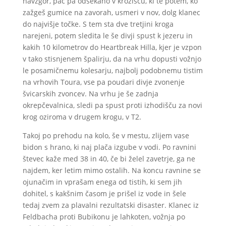
navzgor, pač pa odsekano v krožišču, ki te potem, ko
zažgeš gumice na zavorah, usmeri v nov, dolg klanec
do najvišje točke. S tem sta dve tretjini kroga
narejeni, potem sledita le še divji spust k jezeru in
kakih 10 kilometrov do Heartbreak Hilla, kjer je vzpon
v tako stisnjenem špalirju, da na vrhu dopusti vožnjo
le posamičnemu kolesarju, najbolj podobnemu tistim
na vrhovih Toura, vse pa poudari divje zvonenje
švicarskih zvoncev. Na vrhu je še zadnja
okrepčevalnica, sledi pa spust proti izhodišču za novi
krog oziroma v drugem krogu, v T2.
Takoj po prehodu na kolo, še v mestu, zlijem vase
bidon s hrano, ki naj plača izgube v vodi. Po ravnini
števec kaže med 38 in 40, če bi želel zavetrje, ga ne
najdem, ker letim mimo ostalih. Na koncu ravnine se
ojunačim in vprašam enega od tistih, ki sem jih
dohitel, s kakšnim časom je prišel iz vode in šele
tedaj zvem za plavalni rezultatski disaster. Klanec iz
Feldbacha proti Bubikonu je lahkoten, vožnja po