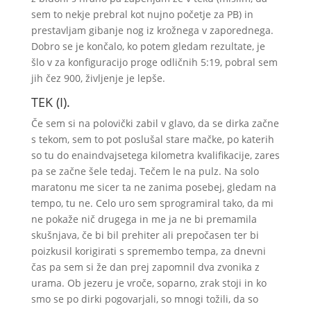
sem to nekje prebral kot nujno početje za PB) in
prestavljam gibanje nog iz krožnega v zaporednega.
Dobro se je končalo, ko potem gledam rezultate, je
šlo v za konfiguracijo proge odličnih 5:19, pobral sem
jih čez 900, življenje je lepše.
TEK (I).
Če sem si na polovički zabil v glavo, da se dirka začne
s tekom, sem to pot poslušal stare mačke, po katerih
so tu do enaindvajsetega kilometra kvalifikacije, zares
pa se začne šele tedaj. Tečem le na pulz. Na solo
maratonu me sicer ta ne zanima posebej, gledam na
tempo, tu ne. Celo uro sem sprogramiral tako, da mi
ne pokaže nič drugega in me ja ne bi premamila
skušnjava, če bi bil prehiter ali prepočasen ter bi
poizkusil korigirati s spremembo tempa, za dnevni
čas pa sem si že dan prej zapomnil dva zvonika z
urama. Ob jezeru je vroče, soparno, zrak stoji in ko
smo se po dirki pogovarjali, so mnogi tožili, da so