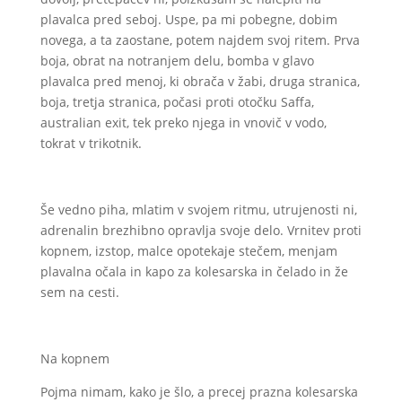
plavalca pred seboj. Uspe, pa mi pobegne, dobim
novega, a ta zaostane, potem najdem svoj ritem. Prva
boja, obrat na notranjem delu, bomba v glavo
plavalca pred menoj, ki obrača v žabi, druga stranica,
boja, tretja stranica, počasi proti otočku Saffa,
australian exit, tek preko njega in vnovič v vodo,
tokrat v trikotnik.
Še vedno piha, mlatim v svojem ritmu, utrujenosti ni,
adrenalin brezhibno opravlja svoje delo. Vrnitev proti
kopnem, izstop, malce opotekaje stečem, menjam
plavalna očala in kapo za kolesarska in čelado in že
sem na cesti.
Na kopnem
Pojma nimam, kako je šlo, a precej prazna kolesarska