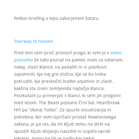
Petkov briefing v lepo zakurjenem šotoru
Stairway to heaven
Pred tem sem prvič prevozil progo, ki sem jo s
video
posnetka
že tako poznal na pamet, malo za volanom,
nekaj, zlasti klance, na pedalih in si poizkusil
zapomniti, kje naj gre zložno, kje se bo treba
potruditi, kje preskočiti kratke vzpetine in zlasti,
kakšna sta izven zemljevida najtežja klanca.
Poizkušam ju primerjati s klanci, ki sem jih pregonil
med letom: The Beast postane Črni kal, Heartbreak
Hill pa “skoraj Toško”. Za spuste vizualizacija ni
potrebna, ker sem izpričani pristaš Newtonovega
zakona, je pa res, da mi kljub temu na dirki na
spustih kljub divjanju navzdol ni uspelo oprati
nikogar, mimo pa jih je padlo kar nekaj.