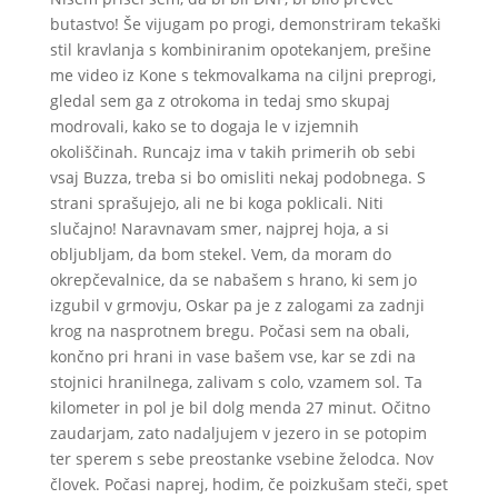
butastvo! Še vijugam po progi, demonstriram tekaški
stil kravlanja s kombiniranim opotekanjem, prešine
me video iz Kone s tekmovalkama na ciljni preprogi,
gledal sem ga z otrokoma in tedaj smo skupaj
modrovali, kako se to dogaja le v izjemnih
okoliščinah. Runcajz ima v takih primerih ob sebi
vsaj Buzza, treba si bo omisliti nekaj podobnega. S
strani sprašujejo, ali ne bi koga poklicali. Niti
slučajno! Naravnavam smer, najprej hoja, a si
obljubljam, da bom stekel. Vem, da moram do
okrepčevalnice, da se nabašem s hrano, ki sem jo
izgubil v grmovju, Oskar pa je z zalogami za zadnji
krog na nasprotnem bregu. Počasi sem na obali,
končno pri hrani in vase bašem vse, kar se zdi na
stojnici hranilnega, zalivam s colo, vzamem sol. Ta
kilometer in pol je bil dolg menda 27 minut. Očitno
zaudarjam, zato nadaljujem v jezero in se potopim
ter sperem s sebe preostanke vsebine želodca. Nov
človek. Počasi naprej, hodim, če poizkušam steči, spet