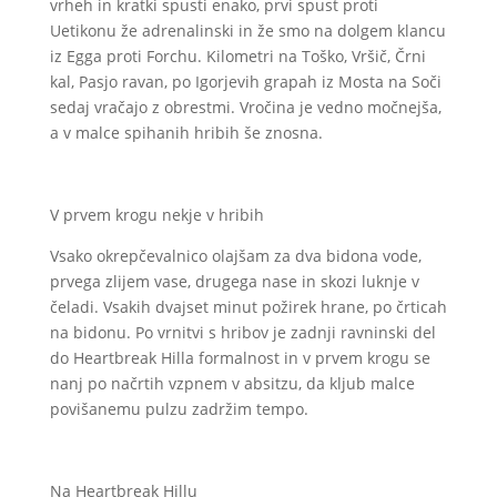
vrheh in kratki spusti enako, prvi spust proti
Uetikonu že adrenalinski in že smo na dolgem klancu
iz Egga proti Forchu. Kilometri na Toško, Vršič, Črni
kal, Pasjo ravan, po Igorjevih grapah iz Mosta na Soči
sedaj vračajo z obrestmi. Vročina je vedno močnejša,
a v malce spihanih hribih še znosna.
V prvem krogu nekje v hribih
Vsako okrepčevalnico olajšam za dva bidona vode,
prvega zlijem vase, drugega nase in skozi luknje v
čeladi. Vsakih dvajset minut požirek hrane, po črticah
na bidonu. Po vrnitvi s hribov je zadnji ravninski del
do Heartbreak Hilla formalnost in v prvem krogu se
nanj po načrtih vzpnem v absitzu, da kljub malce
povišanemu pulzu zadržim tempo.
Na Heartbreak Hillu