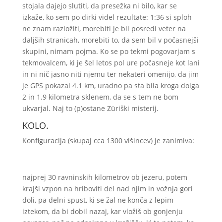
stojala dajejo slutiti, da presežka ni bilo, kar se
izkaže, ko sem po dirki videl rezultate: 1:36 si sploh
ne znam razložiti, morebiti je bil posredi veter na
daljših stranicah, morebiti to, da sem bil v počasnejši
skupini, nimam pojma. Ko se po tekmi pogovarjam s
tekmovalcem, ki je šel letos pol ure počasneje kot lani
in ni nič jasno niti njemu ter nekateri omenijo, da jim
je GPS pokazal 4.1 km, uradno pa sta bila kroga dolga
2 in 1.9 kilometra sklenem, da se s tem ne bom
ukvarjal. Naj to (p)ostane Züriški misterij.
KOLO.
Konfiguracija (skupaj cca 1300 višincev) je zanimiva:
najprej 30 ravninskih kilometrov ob jezeru, potem
krajši vzpon na hriboviti del nad njim in vožnja gori
doli, pa delni spust, ki se žal ne konča z lepim
iztekom, da bi dobil nazaj, kar vložiš ob gonjenju