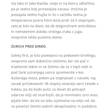
sta tako in tako klasika, svoje in na koncu odločilno,
pa je vedno bolj pristavljala narava. Vročina je
postajala vedno hujša in že v začetku tedna je
temperatura jezera hitro lezla proti 24.5 stopinjam,
zato je bilo na dlani, da ob dolgoročnem anticiklonu
in nemotenem dotoku vročega zraka z juga,
neoprene lahko pustimo doma.
ZURICH PRED DIRKO.
Safety first, je bilo povedano na petkovem briefingu,
neoprene vam dokončno slečemo, ker ste pač v
triatlonski tekmi in ne želimo, da se v topli vodi in
pod žarki jutranjega sonca spremenite v kos
dušenega mesa, potem pa stopnjevali z nasveti, naj
zaradi pričakovanih 38 stopinj ostanejo aero čelade v
hotelu, pa da bodo pulzi za deset do petnajst
udarcev višji od siceršnjih, da je minimalni urni vnos
pijače liter, da bo na teku izjemoma na voljo sol, da
so povečali število vodnih okrepčevalnic in podobno.