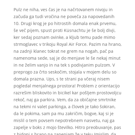
Pulz ne niha, ves čas je na načrtovanem nivoju in
začuda ga tudi vročina ne poveča za napovedanih
10. Drugi krog je po hitrostih domala enak prvemu,
še več pijem, spust proti Küsnachtu je še bolj divji,
ker sedaj poznam ovinke, a kljub temu pade mimo
strmoglavec v trikoju Royal Air Force. Pazim na hrano,
na zadnji klanec tokrat ne grem na nogah, pač pa
namenoma sede, saj je do menjave le še nekaj minut
in ne želim vanjo in na tek s podivjanim pulzom. V
preprogo za črto seskočim, stojala v mojem delu so
domala prazna. Ups, s te strani pa včeraj nisem
pogledal menjalnega prostora! Problem z orientacijo
razrešim bliskovito in bicikel kar pošljem prostovoljcu
rekoč, naj ga parkira. Vem, da za običajne smrtnike
na tekmi ni valet parkinga, a človek je tako šokiran,
da le pokima, sam pa mu zakričim, bogve, kaj si je
mislil o tem povsem nepotrebnem nasvetu, naj ga
zapelje v boks z mojo številko. Hitro preobuvanje, pas
z bidoni s hrano pa zapenjam že v teku (mislim, da