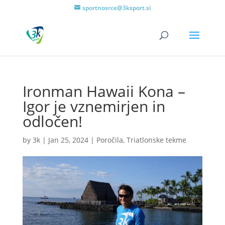
sportnosrce@3ksport.si
Ironman Hawaii Kona –
Igor je vznemirjen in
odločen!
by
3k
|
Jan 25, 2024
|
Poročila
,
Triatlonske tekme