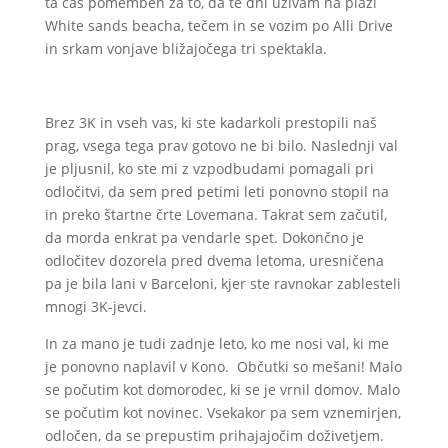
ta čas pomemben za to, da te dni uživam na plaži
White sands beacha, tečem in se vozim po Alli Drive
in srkam vonjave bližajočega tri spektakla.
Brez 3K in vseh vas, ki ste kadarkoli prestopili naš
prag, vsega tega prav gotovo ne bi bilo. Naslednji val
je pljusnil, ko ste mi z vzpodbudami pomagali pri
odločitvi, da sem pred petimi leti ponovno stopil na
in preko štartne črte Lovemana. Takrat sem začutil,
da morda enkrat pa vendarle spet. Dokončno je
odločitev dozorela pred dvema letoma, uresničena
pa je bila lani v Barceloni, kjer ste ravnokar zablesteli
mnogi 3K-jevci.
In za mano je tudi zadnje leto, ko me nosi val, ki me
je ponovno naplavil v Kono. Občutki so mešani! Malo
se počutim kot domorodec, ki se je vrnil domov. Malo
se počutim kot novinec. Vsekakor pa sem vznemirjen,
odločen, da se prepustim prihajajočim doživetjem.