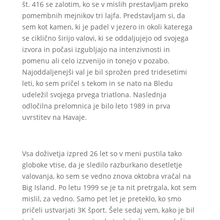
št. 416 se zalotim, ko se v mislih prestavljam preko
pomembnih mejnikov tri lajfa. Predstavljam si, da
sem kot kamen, ki je padel v jezero in okoli katerega
se ciklično širijo valovi, ki se oddaljujejo od svojega
izvora in počasi izgubljajo na intenzivnosti in
pomenu ali celo izzvenijo in tonejo v pozabo.
Najoddaljenejši val je bil sprožen pred tridesetimi
leti, ko sem pričel s tekom in se nato na Bledu
udeležil svojega prvega triatlona. Naslednja
odločilna prelomnica je bilo leto 1989 in prva
uvrstitev na Havaje.
Vsa doživetja izpred 26 let so v meni pustila tako
globoke vtise, da je sledilo razburkano desetletje
valovanja, ko sem se vedno znova oktobra vračal na
Big Island. Po letu 1999 se je ta nit pretrgala, kot sem
mislil, za vedno. Samo pet let je preteklo, ko smo
pričeli ustvarjati 3K šport. Šele sedaj vem, kako je bil