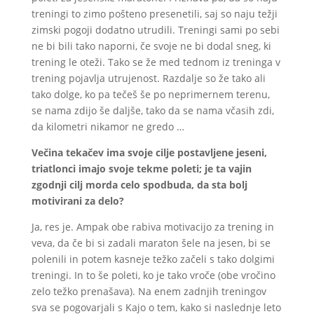
treningi to zimo pošteno presenetili, saj so naju težji
zimski pogoji dodatno utrudili. Treningi sami po sebi
ne bi bili tako naporni, če svoje ne bi dodal sneg, ki
trening le oteži. Tako se že med tednom iz treninga v
trening pojavlja utrujenost. Razdalje so že tako ali
tako dolge, ko pa tečeš še po neprimernem terenu,
se nama zdijo še daljše, tako da se nama včasih zdi,
da kilometri nikamor ne gredo …
Večina tekačev ima svoje cilje postavljene jeseni,
triatlonci imajo svoje tekme poleti; je ta vajin
zgodnji cilj morda celo spodbuda, da sta bolj
motivirani za delo?
Ja, res je. Ampak obe rabiva motivacijo za trening in
veva, da če bi si zadali maraton šele na jesen, bi se
polenili in potem kasneje težko začeli s tako dolgimi
treningi. In to še poleti, ko je tako vroče (obe vročino
zelo težko prenašava). Na enem zadnjih treningov
sva se pogovarjali s Kajo o tem, kako si naslednje leto