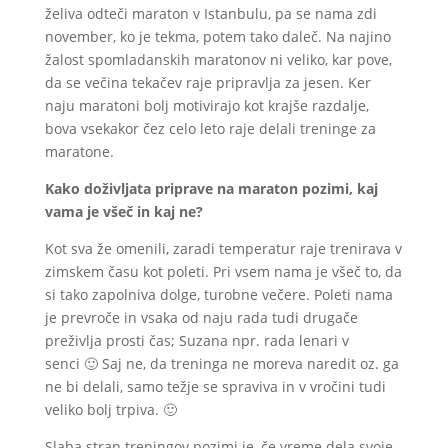
želiva odteči maraton v Istanbulu, pa se nama zdi
november, ko je tekma, potem tako daleč. Na najino
žalost spomladanskih maratonov ni veliko, kar pove,
da se večina tekačev raje pripravlja za jesen. Ker
naju maratoni bolj motivirajo kot krajše razdalje,
bova vsekakor čez celo leto raje delali treninge za
maratone.
Kako doživljata priprave na maraton pozimi, kaj
vama je všeč in kaj ne?
Kot sva že omenili, zaradi temperatur raje trenirava v
zimskem času kot poleti. Pri vsem nama je všeč to, da
si tako zapolniva dolge, turobne večere. Poleti nama
je prevroče in vsaka od naju rada tudi drugače
preživlja prosti čas; Suzana npr. rada lenari v
senci 🙂 Saj ne, da treninga ne moreva naredit oz. ga
ne bi delali, samo težje se spraviva in v vročini tudi
veliko bolj trpiva. 🙂
Slaba stran treningov pozimi je, če vreme dela svoje