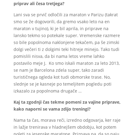
priprav ali česa tretjega?
Lani sva se prvič odločili za maraton v Parizu (takrat
smo se že dogovorili, da gremo vsako leto na en
maraton v tujino), ki je bil aprila, in priprave na
lansko tekmo so potekale super. Vremenske razmere
so bile popolnoma naklonjene tekačem, pa še zimski
dolgi večeri ti z dolgimi teki hitreje minejo. Tako tudi
pomislili nisva, da bi nama letos vreme lahko
postavilo meje J. Ko smo iskali maraton za leto 2013,
se nam je Barcelona zdela super, tako zaradi
turističnega ogleda kot tudi obmorske trase. No,
slednje se je kasneje po temeljitem pogledu poti
izkazalo za popolnoma drugače …
Kaj ta zgodnji čas tekme pomeni za vajine priprave,
kako naporni se vama zdijo treningi?
Nama ta čas, morava reči, izredno odgovarja, ker raje
in lažje trenirava v hladnejšem obdobju, kot potem
poleti za jesenske maratone. Priznava pa, da so naju