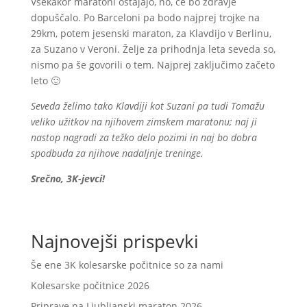
Vsekakor maratoni ostajajo, no, če bo zdravje
dopuščalo. Po Barceloni pa bodo najprej trojke na
29km, potem jesenski maraton, za Klavdijo v Berlinu,
za Suzano v Veroni. Želje za prihodnja leta seveda so,
nismo pa še govorili o tem. Najprej zaključimo začeto
leto 🙂
Seveda želimo tako Klavdiji kot Suzani pa tudi Tomažu
veliko užitkov na njihovem zimskem maratonu; naj ji
nastop nagradi za težko delo pozimi in naj bo dobra
spodbuda za njihove nadaljnje treninge.
Srečno, 3K-jevci!
Najnovejši prispevki
Še ene 3K kolesarske počitnice so za nami
Kolesarske počitnice 2026
Priprave na Ljubljanski maraton 2026