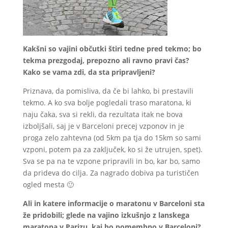
Kakšni so vajini občutki štiri tedne pred tekmo; bo
tekma prezgodaj, prepozno ali ravno pravi čas?
Kako se vama zdi, da sta pripravljeni?
Priznava, da pomisliva, da če bi lahko, bi prestavili
tekmo. A ko sva bolje pogledali traso maratona, ki
naju čaka, sva si rekli, da rezultata itak ne bova
izboljšali, saj je v Barceloni precej vzponov in je
proga zelo zahtevna (od 5km pa tja do 15km so sami
vzponi, potem pa za zaključek, ko si že utrujen, spet).
Sva se pa na te vzpone pripravili in bo, kar bo, samo
da prideva do cilja. Za nagrado dobiva pa turističen
ogled mesta 🙂
Ali in katere informacije o maratonu v Barceloni sta
že pridobili; glede na vajino izkušnjo z lanskega
maratona v Parizu, kaj bo pomembno v Barceloni?