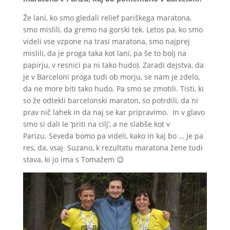
Že lani, ko smo gledali relief pariškega maratona,
smo mislili, da gremo na gorski tek. Letos pa, ko smo
videli vse vzpone na trasi maratona, smo najprej
mislili, da je proga taka kot lani, pa še to bolj na
papirju, v resnici pa ni tako hudo). Zaradi dejstva, da
je v Barceloni proga tudi ob morju, se nam je zdelo,
da ne more biti tako hudo. Pa smo se zmotili. Tisti, ki
so že odtekli barcelonski maraton, so potrdili, da ni
prav nič lahek in da naj se kar pripravimo. In v glavo
smo si dali le ‘priti na cilj’, a ne slabše kot v
Parizu. Seveda bomo pa videli, kako in kaj bo … Je pa
res, da, vsaj Suzano, k rezultatu maratona žene tudi
stava, ki jo ima s Tomažem 😉