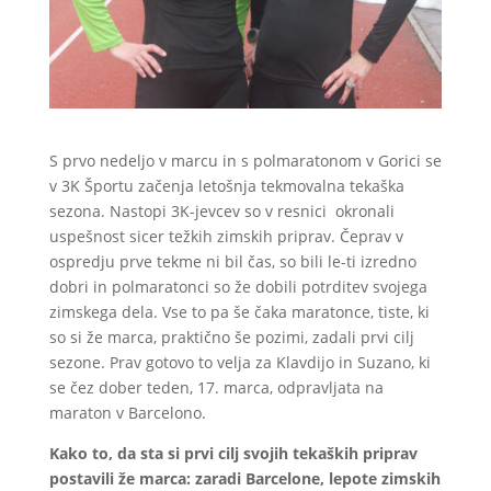
S prvo nedeljo v marcu in s polmaratonom v Gorici se
v 3K Športu začenja letošnja tekmovalna tekaška
sezona. Nastopi 3K-jevcev so v resnici okronali
uspešnost sicer težkih zimskih priprav. Čeprav v
ospredju prve tekme ni bil čas, so bili le-ti izredno
dobri in polmaratonci so že dobili potrditev svojega
zimskega dela. Vse to pa še čaka maratonce, tiste, ki
so si že marca, praktično še pozimi, zadali prvi cilj
sezone. Prav gotovo to velja za Klavdijo in Suzano, ki
se čez dober teden, 17. marca, odpravljata na
maraton v Barcelono.
Kako to, da sta si prvi cilj svojih tekaških priprav
postavili že marca: zaradi Barcelone, lepote zimskih