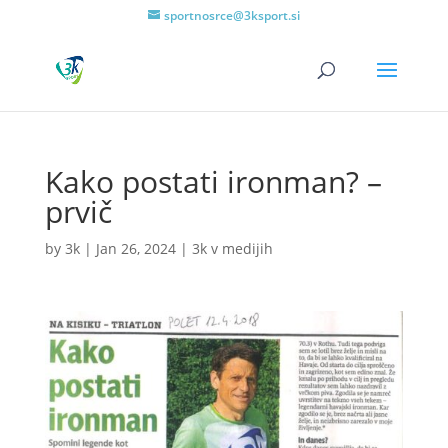
sportnosrce@3ksport.si
Kako postati ironman? –
prvič
by
3k
|
Jan 26, 2024
|
3k v medijih