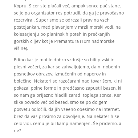
Kopru. Sicer ste plačali več, ampak sonce pač stane,
se je pa organizator res potrudil, da ga je pravočasno
rezerviral. Super smo se odrezali prav na vseh
postojankah, med plavanjem v mrzli morski vodi, na
kolesarjenju po planinskih poteh in prečkanjih
gorskih ciljev kot je Premantura (10m nadmorske
višine).
Edino kar je motilo dobro vzdušje so bili pivski in
plesni večeri, za kar se zahvaljujemo, da ni nobenih
posnetkov obrazov, izmučenih od naporov in
bolečine. Nekateri so razočarani nad tovarišem, ki ni
pokazal polne forme in predčasno zapustil bazen, ki
so nam ga prijazno hladili zaradi toplega sonca. Ker
slike povedo več od besed, smo se po dolgem
posvetu odločili, da jih vseeno obesimo na internet,
brez da vas prosimo za dovoljenje. Na nekaterih se
celo vidi, čemu je bil kamp namenjen. Še pridemo, a
ne?