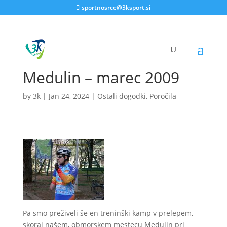
sportnosrce@3ksport.si
Medulin – marec 2009
by
3k
|
Jan 24, 2024
|
Ostali dogodki
,
Poročila
Pa smo preživeli še en treninški kamp v prelepem,
skoraj našem, obmorskem mestecu Medulin pri