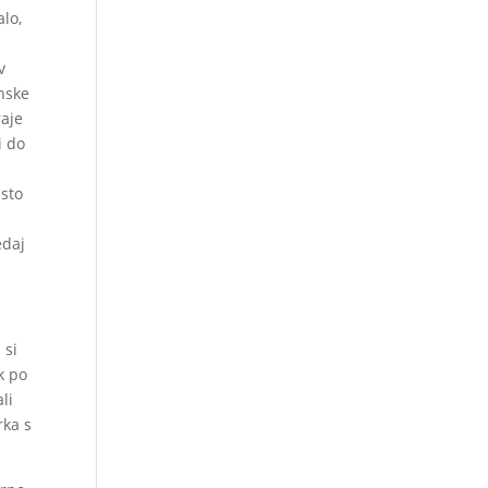
alo,
v
nske
raje
i do
 sto
edaj
 si
k po
li
rka s