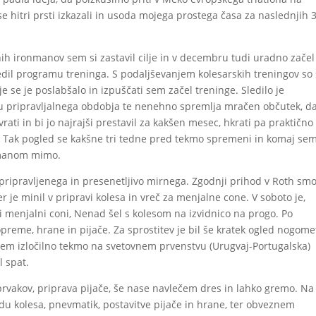
e hitri prsti izkazali in usoda mojega prostega časa za naslednjih 
nih ironmanov sem si zastavil cilje in v decembru tudi uradno začel
dil programu treninga. S podaljševanjem kolesarskih treningov so
 se je poslabšalo in izpuščati sem začel treninge. Sledilo je
ku pripravljalnega obdobja te nenehno spremlja mračen občutek, da
ati in bi jo najrajši prestavil za kakšen mesec, hkrati pa praktično
. Tak pogled se kakšne tri tedne pred tekmo spremeni in komaj se
nmanom mimo.
ripravljenega in presenetljivo mirnega. Zgodnji prihod v Roth sm
čer je minil v pripravi kolesa in vreč za menjalne cone. V soboto je,
 menjalni coni, Nenad šel s kolesom na izvidnico na progo. Po
d opreme, hrane in pijače. Za sprostitev je bil še kratek ogled nogom
da sem izločilno tekmo na svetovnem prvenstvu (Urugvaj-Portugalska)
l spat.
 prvakov, priprava pijače, še nase navlečem dres in lahko gremo. Na
du kolesa, pnevmatik, postavitve pijače in hrane, ter obveznem