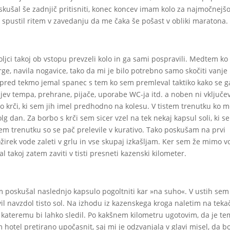
skušal še zadnjič pritisniti, konec koncev imam kolo za najmočnejš
 spustil ritem v zavedanju da me čaka še pošast v obliki maratona.
voljci takoj ob vstopu prevzeli kolo in ga sami pospravili. Medtem ko
rge, navila nogavice, tako da mi je bilo potrebno samo skočiti vanje 
e pred tekmo jemal spanec s tem ko sem premleval taktiko kako se g
rijev tempa, prehrane, pijače, uporabe WC-ja itd. a noben ni vključe
jo krči, ki sem jih imel predhodno na kolesu. V tistem trenutku ko m
g dan. Za borbo s krči sem sicer vzel na tek nekaj kapsul soli, ki s
stem trenutku so se pač prelevile v kurativo. Tako poskušam na prvi
ožirek vode zaleti v grlu in vse skupaj izkašljam. Ker sem že mimo 
 takoj zatem zaviti v tisti presneti kazenski kilometer.
 poskušal naslednjo kapsulo pogoltniti kar »na suho«. V ustih sem
il navzdol tisto sol. Na izhodu iz kazenskega kroga naletim na teka
kateremu bi lahko sledil. Po kakšnem kilometru ugotovim, da je t
 hotel pretirano upočasnit, saj mi je odzvanjala v glavi misel, da b