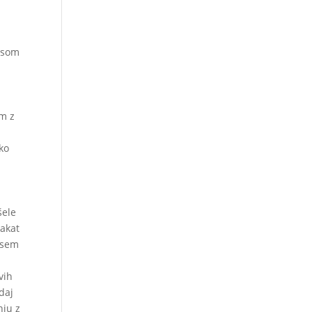
busom
em z
ko
šele
kakat
r sem
vih
daj
nju z