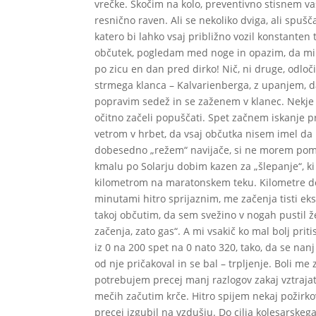
vrečke. Skočim na kolo, preventivno stisnem va
resnično raven. Ali se nekoliko dviga, ali spušč
katero bi lahko vsaj približno vozil konstante
občutek, pogledam med noge in opazim, da mi 
po zicu en dan pred dirko! Nič, ni druge, odloč
strmega klanca – Kalvarienberga, z upanjem, da
popravim sedež in se zaženem v klanec. Nekje 
očitno začeli popuščati. Spet začnem iskanje p
vetrom v hrbet, da vsaj občutka nisem imel da 
dobesedno „režem“ navijače, si ne morem pomag
kmalu po Solarju dobim kazen za „šlepanje“, k
kilometrom na maratonskem teku. Kilometre do 
minutami hitro sprijaznim, me začenja tisti ek
takoj občutim, da sem svežino v nogah pustil že
začenja, zato gas“. A mi vsakič ko mal bolj pri
iz 0 na 200 spet na 0 nato 320, tako, da se nan
od nje pričakoval in se bal – trpljenje. Boli me
potrebujem precej manj razlogov zakaj vztrajati
mečih začutim krče. Hitro spijem nekaj požirkov
precej izgubil na vzdušju. Do cilja kolesarskega