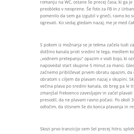
romanju na WC, ostane še precej časa, ki ga je 
preobleko v neoprene. Še foto za FB in z Urbano
pomenilo da sem ga izgubil v gneči, ravno ko so 
ogrevati. Ko sedaj gledam nazaj, me je med ča
S pokom iz možnarja se je tekma začela tudi 
dolžino kanala proti sredini le tega, medtem 
„vodnem pretepanju“ opazim v vodi bojo, ki ozn
napovedal start skupine 5 minut za mano. Gled
začnemo približevat prvem obratu opazim, da m
obratom s ciljem da plavam nazaj v skupini. S
večina plava po sredini kanala, ob breg pa le ti
zmanjšal frekvenco zavesljajev in začel plavat
presodil, da ne plavam ravno počasi. Po okoli 
odločim, da stisnem še do konca plavanja in r
Skozi prvo tranzicijo sem šel precej hitro, splo