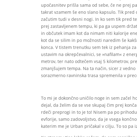
upočasnitev prišla sama od sebe, če ne prej pa
takrat vzamem še eno slano kapsulo. Tik pred ob
začutim tudi v desni nogi. In ko sem tik pred
prej zastavljenem tempu, ki pa ga uspem držat
in občutek imam kot da nimam niti kalorije ener
kot da se silim in po možnosti naredim še kakšn
konca. V tistem trenutku sem tek iz pehanja za
ustavim na okrepčevalnici, se »nafilam« z en
metrov, ter nato odtečem vsaj 5 kilometrov, p
zmanjšujem tempa. Na ta način, sicer z vedno p
sorazmerno ravninska trasa spremenila v prec
To mi je dokončno uničilo noge in sem začel hod
dejal, da želim da se vse skupaj čim prej konča
rdeči preprogi in to je to! Nisem pa po prihodu v
evforije, samo zadovoljstvo, da je vsega končn
katerim me je Urban pričakal v cilju. To so pa i