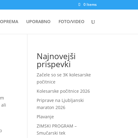
0 Items
OPREMA
UPORABNO
FOTO/VIDEO
Najnovejši
prispevki
Začele so se 3K kolesarske
počitnice
Kolesarske počitnice 2026
sem
Priprave na Ljubljanski
 ali
maraton 2026
Plavanje
ZIMSKI PROGRAM –
o
Smučarski tek