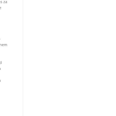
as za
e
o
etnem
ed
a
m