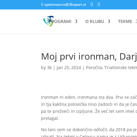
sportnosrce@3ksport.si
PROGRAMI
O KLUBU
TEKME
Moj prvi ironman, Darj
by
3k
|
Jan 25, 2024
|
Poročila
,
Triatlonske tek
Ironman ni eden, ironmana sta dva. Prvi se začn
in tja kakšna polovička niso zadosti in da je čas 
pa te prežveči in izpljune. Že več let sem ime
prelagal.
No lani sem se dokončno odločil, da 2018 pa je
izbrati. Na tekmi v Celovcu nama je z Urbanom 