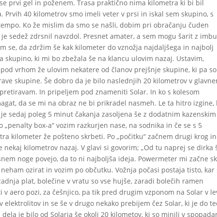
se prvi gel in poženem. Trasa praktično nima kilometra ki bi bil
a. Prvih 40 kilometrov smo imeli veter v prsi in iskal sem skupino, s
n tempo. Ko že mislim da smo se našli, dobim pri obračanju čuden
je sedež zdrsnil navzdol. Presnet amater, a sem mogu šarit z im
im se, da zdržim še kak kilometer do vznožja najdaljšega in najbolj
 skupino, ki mi bo zbežala še na klancu ulovim nazaj. Ustavim,
pod vrhom že ulovim nekatere od članov prejšnje skupine, ki pa so
rave skupine. Še dobro da je bilo naslednjih 20 kilometrov v glavn
pretiravam. In pripeljem pod znameniti Solar. In ko s kolesom
at, da se mi na obraz ne bi prikradel nasmeh. Le ta hitro izgine, 
i je sedaj poleg 5 minut čakanja zasoljena še z dodatnim kazenskim
„penalty box-a“ vozim razkurjen nase, na sodnika in če se s 5
stra kilometer že pošteno skrbeti. Po „počitku“ začnem drugi krog in
 nekaj kilometrov nazaj. V glavi si govorim; „Od tu naprej se dirka 
tisnem noge povejo, da to ni najboljša ideja. Powermeter mi začne s
j neham ozirat in vozim po občutku. Vožnja počasi postaja tisto, ka
 zadnja plat, bolečine v vratu so vse hujše, zaradi bolečih ramen
 v aero pozi, za češnjico, pa tik pred drugim vzponom na Solar v le
 elektrolitov in se še v drugo nekako prebijem čez Solar, ki je do te
 dela je bilo od Solarja še okoli 20 kilometov, ki so minili v spopada