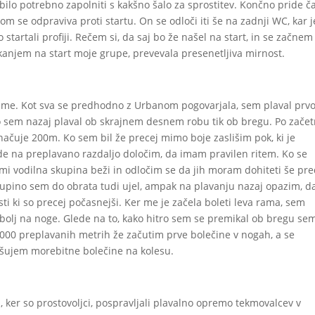
bilo potrebno zapolniti s kakšno šalo za sprostitev. Končno pride č
m se odpraviva proti startu. On se odloči iti še na zadnji WC, kar j
startali profiji. Rečem si, da saj bo že našel na start, in se začnem
kanjem na start moje grupe, prevevala presenetljiva mirnost.
zame. Kot sva se predhodno z Urbanom pogovarjala, sem plaval prv
ko sem nazaj plaval ob skrajnem desnem robu tik ob bregu. Po zač
ačuje 200m. Ko sem bil že precej mimo boje zaslišim pok, ki je
e na preplavano razdaljo določim, da imam pravilen ritem. Ko se
i vodilna skupina beži in odločim se da jih moram dohiteti še pr
kupino sem do obrata tudi ujel, ampak na plavanju nazaj opazim, d
sti ki so precej počasnejši. Ker me je začela boleti leva rama, sem
i bolj na noge. Glede na to, kako hitro sem se premikal ob bregu se
3000 preplavanih metrih že začutim prve bolečine v nogah, a se
ešujem morebitne bolečine na kolesu.
h, ker so prostovoljci, pospravljali plavalno opremo tekmovalcev v