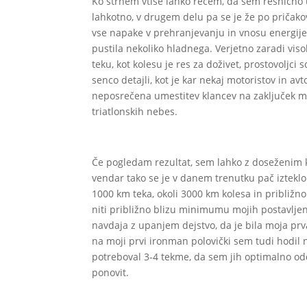
Ko strnem vtise lahko rečem, da sem resnično 
lahkotno, v drugem delu pa se je že po pričako
vse napake v prehranjevanju in vnosu energije,
pustila nekoliko hladnega. Verjetno zaradi viso
teku, kot kolesu je res za doživet, prostovoljci 
senco detajli, kot je kar nekaj motoristov in avt
neposrečena umestitev klancev na zaključek mar
triatlonskih nebes.
Če pogledam rezultat, sem lahko z doseženim ka
vendar tako se je v danem trenutku pač izteklo
1000 km teka, okoli 3000 km kolesa in približno
niti približno blizu minimumu mojih postavljeni
navdaja z upanjem dejstvo, da je bila moja pr
na moji prvi ironman polovički sem tudi hodil 
potreboval 3-4 tekme, da sem jih optimalno odd
ponovit.