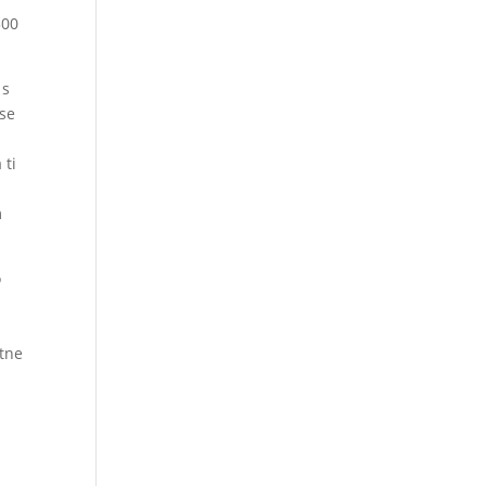
300
 s
 se
 ti
m
o
etne