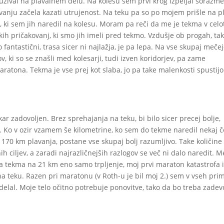
užival na plavalnem delu. Na kolesu sem prvi krog izpeljal sorazm
vanju začela kazati utrujenost. Na teku pa so po mojem prišle na p
 ki sem jih naredil na kolesu. Moram pa reči da me je tekma v celo
kih pričakovanj, ki smo jih imeli pred tekmo. Vzdušje ob progah, ta
so fantastični, trasa sicer ni najlažja, je pa lepa. Na vse skupaj meče
ov, ki so se znašli med kolesarji, tudi izven koridorjev, pa zame
atona. Tekma je vse prej kot slaba, jo pa take malenkosti spustijo
r zadovoljen. Brez sprehajanja na teku, bi bilo sicer precej bolje,
. Ko v ozir vzamem še kilometrine, ko sem do tekme naredil nekaj č
 170 km plavanja, postane vse skupaj bolj razumljivo. Take količine
h ciljev, a zaradi najrazličnejših razlogov se več ni dalo naredit. 
va tekma na 21 km eno samo trpljenje, moj prvi maraton katastrofa 
na teku. Razen pri maratonu (v Roth-u je bil moj 2.) sem v vseh pri
elal. Moje telo očitno potrebuje ponovitve, tako da bo treba zadev