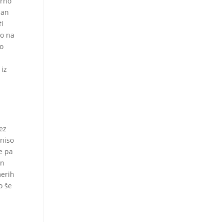
erno
lan
ti
ko na
jo
 iz
ez
 niso
Me pa
in
merih
o še