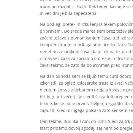
ironman razdalji – Roth. Kak teden kasneje so s
in več dni je bila zapečatena.
Na podlagi preteklih izkušenj iz tekem polovič
pripravami. Do srede marca sem brez težav sle
začele težave s pomanjkanjem časa, tudi zdravje
komprenziranje in prilagajanje urnika. Na viš
nenehno zmanjkuje časa, da je tekma tik pred vr
nimaš več časa za socialno omrežje in družino
čakal tekmo, že zato da bo ironman pred iro
Na dan odhoda sem se kljub temu čutil dobro p
izkoristili za ogled kolesarske trase iz avta. Ve
medtem ko sva z Urbanom urejala kolesa v prvi
brifingu pri večerji, je sledil še zadnji pregle
tekme, ko se mi je prvič v življenju zgodilo, 
zapustil sredi drugega polčasa zato ker sem še
Dan tekme. Budilka zvoni ob 3:30. Sledi zajtrk
start pridemo dovolj zgodaj, saj nam po pregle