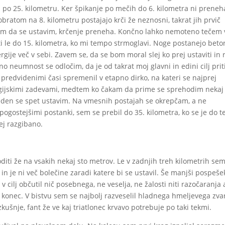
 po 25. kilometru. Ker špikanje po mečih do 6. kilometra ni preneh
ratom na 8. kilometru postajajo krči že neznosni, takrat jih prvič
 tem da se ustavim, krčenje preneha. Končno lahko nemoteno tečem 
i le do 15. kilometra, ko mi tempo strmoglavi. Noge postanejo beto
gije več v sebi. Zavem se, da se bom moral slej ko prej ustaviti in 
o neumnost se odločim, da je od takrat moj glavni in edini cilj prit
 predvidenimi časi spremenil v etapno dirko, na kateri se najprej
ergijskimi zadevami, medtem ko čakam da prime se sprehodim nekaj
reden se spet ustavim. Na vmesnih postajah se okrepčam, a ne
ogostejšimi postanki, sem se prebil do 35. kilometra, ko se je do t
ej razgibano.
iti že na vsakih nekaj sto metrov. Le v zadnjih treh kilometrih sem
 in je ni več bolečine zaradi katere bi se ustavil. Še manjši pospeše
 cilj občutil nič posebnega, ne veselja, ne žalosti niti razočaranja a
o konec. V bistvu sem se najbolj razveselil hladnega hmeljevega zva
zkušnje, fant že ve kaj triatlonec krvavo potrebuje po taki tekmi.