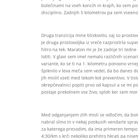
bolečinami na vseh koncih in krajih, ko sem po
disciplino. Zadnjih 5 kilometrov pa sem vseeno
Druga tranzicija mine bliskovito, saj so prosto
je druga prostovoljka iz vreče razprostrla supe
hitro na tek. Maraton mi je že zadnje tri tedn
lotiti. V glavi sem imel nemalo različnih scena
variante, ko se ti na 1. kilometru ponovno vrne
špiknilo v leva meča sem vedel, da bo danes dol
jih mislil vzeti med tekom kot preventivo. V ti
okrepčevalnici popiti prvo od kapsul a se mi p
postaje prekolnem vse živo, sploh ker sem moral
Med odganjanjem zlih misli se odločim, da bom
nabral slino in v nekaj poskusih vendarle sprav
za katerega presodim, da ima primeren tempo 
4:30/km s krči nekoliko prehitro hkrati pa nisem