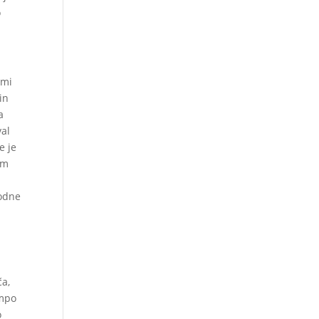
o
 mi
in
a
val
e je
em
vodne
ča,
empo
o