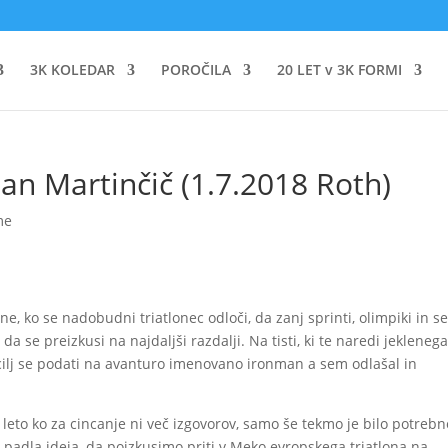
3K KOLEDAR
POROČILA
20 LET v 3K FORMI
an Martinčič (1.7.2018 Roth)
me
e, ko se nadobudni triatlonec odloči, da zanj sprinti, olimpiki in 
da se preizkusi na najdaljši razdalji. Na tisti, ki te naredi jeklenega
l cilj se podati na avanturo imenovano ironman a sem odlašal in
 leto ko za cincanje ni več izgovorov, samo še tekmo je bilo potrebn
padla ideja, da poizkusimo priti v Meko evropskega triatlona na