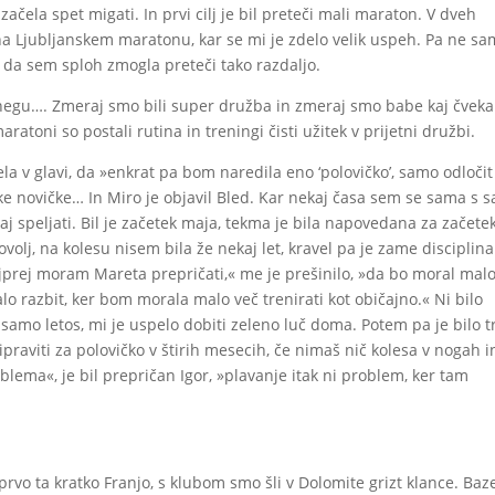
) začela spet migati. In prvi cilj je bil preteči mali maraton. V dveh
na Ljubljanskem maratonu, kar se mi je zdelo velik uspeh. Pa ne s
l, da sem sploh zmogla preteči tako razdaljo.
 snegu…. Zmeraj smo bili super družba in zmeraj smo babe kaj čveka
aratoni so postali rutina in treningi čisti užitek v prijetni družbi.
ela v glavi, da »enkrat pa bom naredila eno ‘polovičko’, samo odločit
ske novičke… In Miro je objavil Bled. Kar nekaj časa sem se sama s 
j speljati. Bil je začetek maja, tekma je bila napovedana za začete
lj, na kolesu nisem bila že nekaj let, kravel pa je zame disciplina
jprej moram Mareta prepričati,« me je prešinilo, »da bo moral mal
o razbit, ker bom morala malo več trenirati kot običajno.« Ni bilo
samo letos, mi je uspelo dobiti zeleno luč doma. Potem pa je bilo 
ripraviti za polovičko v štirih mesecih, če nimaš nič kolesa v nogah i
lema«, je bil prepričan Igor, »plavanje itak ni problem, ker tam
prvo ta kratko Franjo, s klubom smo šli v Dolomite grizt klance. Baz