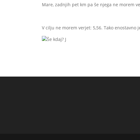
Mare, zadnjih pet km pa še njega ne morem ve
V cilju ne morem verjet: 5,56. Tako enostavno j
Še kdaj? J