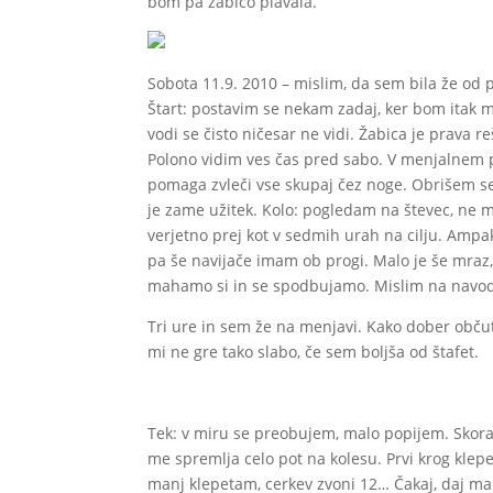
bom pa žabico plavala.
Sobota 11.9. 2010 – mislim, da sem bila že od 
Štart: postavim se nekam zadaj, ker bom itak me
vodi se čisto ničesar ne vidi. Žabica je prava r
Polono vidim ves čas pred sabo. V menjalnem pr
pomaga zvleči vse skupaj čez noge. Obrišem s
je zame užitek. Kolo: pogledam na števec, ne m
verjetno prej kot v sedmih urah na cilju. Amp
pa še navijače imam ob progi. Malo je še mraz
mahamo si in se spodbujamo. Mislim na navodila
Tri ure in sem že na menjavi. Kako dober občute
mi ne gre tako slabo, če sem boljša od štafet.
Tek: v miru se preobujem, malo popijem. Skora
me spremlja celo pot na kolesu. Prvi krog klepe
manj klepetam, cerkev zvoni 12… Čakaj, daj ma