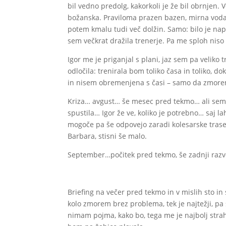
bil vedno predolg, kakorkoli je že bil obrnjen.
božanska. Praviloma prazen bazen, mirna voda 
potem kmalu tudi več dolžin. Samo: bilo je napo
sem večkrat dražila trenerje. Pa me sploh niso h
Igor me je priganjal s plani, jaz sem pa veliko
odločila: trenirala bom toliko časa in toliko, d
in nisem obremenjena s časi – samo da zmore
Kriza… avgust… še mesec pred tekmo… ali sem 
spustila… Igor že ve, koliko je potrebno… saj
mogoče pa še odpovejo zaradi kolesarske trase
Barbara, stisni še malo.
September…počitek pred tekmo, še zadnji razvo
Briefing na večer pred tekmo in v mislih sto in
kolo zmorem brez problema, tek je najtežji, p
nimam pojma, kako bo, tega me je najbolj strah