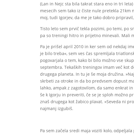
(Lan in Nejc sta bila takrat stara eno in tri leta
mesecih sem tako iz čiste nule pretekla 21km 
moj, tudi Igorjev, da me je tako dobro pripravi
Tisto leto sem prvič tekla pozimi, po temi, po
pa so treningi hitro in prijetno minevali. Mali m
Pa je prišel april 2010 in ker sem od nekdaj im
je bilo treba«, sem ves čas spremljala triatlon
pogovarjala o tem, kako bi bilo možno vse skupa
septembra. Tekaških treningov imam več kot dovo
drugega planeta. In tu je še moja družina. »Na
skrbeti za otroke in da bo predvsem dopust mal
lahko, ampak z zagotovilom, da samo enkrat in 
še k Igorju in preveriti, če se je sploh možno p
znaš drugega kot žabico plavat. »Seveda ni prob
najmanj izgubiš.
Pa sem začela sredi maja voziti kolo, odpeljala 