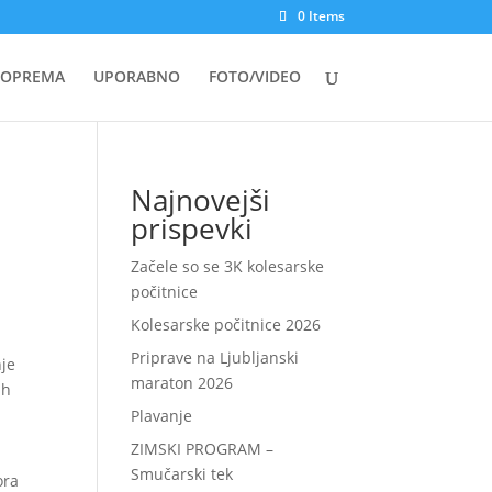
0 Items
OPREMA
UPORABNO
FOTO/VIDEO
Najnovejši
prispevki
Začele so se 3K kolesarske
počitnice
Kolesarske počitnice 2026
Priprave na Ljubljanski
nje
maraton 2026
ih
Plavanje
ZIMSKI PROGRAM –
Smučarski tek
ora