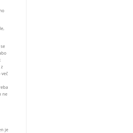
amo
le,
 se
sabo
k
 z
o več
treba
n ne
en je