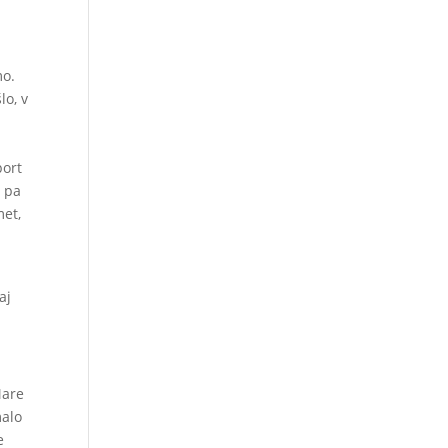
mo.
lo, v
port
m pa
met,
aj
Mare
malo
e