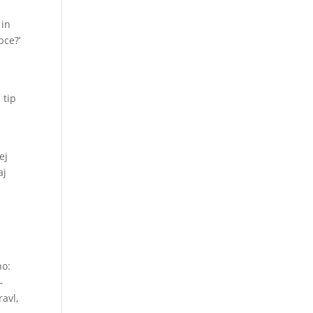
 in
bce?’
 tip
ej
aj
no:
–
avl,