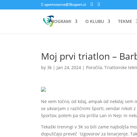
sportnosrce@3ksport.si
PROGRAMI
O KLUBU
TEKME
Moj prvi triatlon – Ba
by
3k
|
Jan 24, 2024
|
Poročila
,
Triatlonske tek
Ne vem točno, od kdaj, ampak od nekdaj sem imel
se ukvarjam z različnimi športi, vendar nikoli 
športov, potem pa sta prišla Lan in Nejc in ne
Tekaški treningi v 3K so bili zame najboljša mo
dopuščajo preveč ‘izgovorov’ za lenarjenje. 