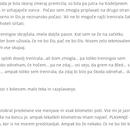
 Voda je bila skoraj zmeraj premrzla, so bila pa jutra na Kodeljevem
in vzhajajoče sonce. Počasi sem zmogla priplavati na drugo stran
rno in šlo je neznansko počasi. ‘Ali ne bi mogoče rajši trenirala ža
oteli slišati.
 treningov skrajšala, imela daljše pavze. Kot sem se že na začetku
okler bom uživala, če ne bo šlo, pač ne bo šlo. Nisem zelo tekmovalen
m vse skupaj.
sploh dovolj trenirala…ali bom zmogla… pa toliko treningov sem
 lahko odneham, če hočem… pa ne zdaj… vsi vejo, da grem na Bled… s
… ampak toliko sem trenirala, da zdaj bi bilo pa škoda odnehat… d
zi s kolesom, malo teka in razplavanje.
 stokrat predelane vse menjave in vsak kilometer poti. Vse mi je jas
a še na koncu je, ampak tekaških kilometrov imam največ. PLAVANJE 
, ker si ne morem predstavljat. Ampak bo že nekako, če ne bo šel kr