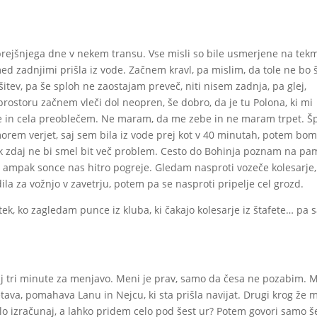
prejšnjega dne v nekem transu. Vse misli so bile usmerjene na tek
d zadnjimi prišla iz vode. Začnem kravl, pa mislim, da tole ne bo š
ešitev, pa še sploh ne zaostajam preveč, niti nisem zadnja, pa glej,
ostoru začnem vleči dol neopren, še dobro, da je tu Polona, ki mi
e in cela preoblečem. Ne maram, da me zebe in ne maram trpet. Š
orem verjet, saj sem bila iz vode prej kot v 40 minutah, potem bo
ak zdaj ne bi smel bit več problem. Cesto do Bohinja poznam na pa
, ampak sonce nas hitro pogreje. Gledam nasproti vozeče kolesarje,
 za vožnjo v zavetrju, potem pa se nasproti pripelje cel grozd.
k, ko zagledam punce iz kluba, ki čakajo kolesarje iz štafete… pa s
j tri minute za menjavo. Meni je prav, samo da česa ne pozabim. 
tava, pomahava Lanu in Nejcu, ki sta prišla navijat. Drugi krog že 
lo izračunaj, a lahko pridem celo pod šest ur? Potem govori samo š