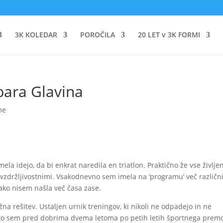
3K KOLEDAR
POROČILA
20 LET v 3K FORMI
rbara Glavina
me
a idejo, da bi enkrat naredila en triatlon. Praktično že vse življe
z vzdržljivostnimi. Vsakodnevno sem imela na ‘programu’ več različn
kako nisem našla več časa zase.
žna rešitev. Ustaljen urnik treningov, ki nikoli ne odpadejo in ne
Tako sem pred dobrima dvema letoma po petih letih športnega prem