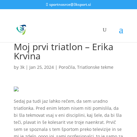
sportnosrce@3ksport.si
Moj prvi triatlon – Erika
Krvina
by
3k
|
Jan 25, 2024
|
Poročila
,
Triatlonske tekme
Sedaj pa tudi jaz lahko rečem, da sem uradno
triatlonka. Pred enim letom nisem niti pomislila, da
bi šla tekmovat vsaj v eni disciplini, kaj šele, da bi šla
teči, plavat in še kolesarit vse troje naenkrat. Prvič
sem se spoznala s tem športom preko televizije in se
mi je zdelo, oooo joj, sami profesionalci, to je samo za