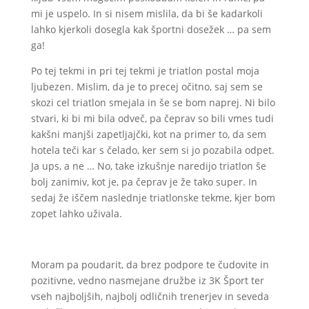
mi je uspelo. In si nisem mislila, da bi še kadarkoli
lahko kjerkoli dosegla kak športni dosežek … pa sem
ga!
Po tej tekmi in pri tej tekmi je triatlon postal moja
ljubezen. Mislim, da je to precej očitno, saj sem se
skozi cel triatlon smejala in še se bom naprej. Ni bilo
stvari, ki bi mi bila odveč, pa čeprav so bili vmes tudi
kakšni manjši zapetljajčki, kot na primer to, da sem
hotela teči kar s čelado, ker sem si jo pozabila odpet.
Ja ups, a ne … No, take izkušnje naredijo triatlon še
bolj zanimiv, kot je, pa čeprav je že tako super. In
sedaj že iščem naslednje triatlonske tekme, kjer bom
zopet lahko uživala.
Moram pa poudarit, da brez podpore te čudovite in
pozitivne, vedno nasmejane družbe iz 3K Šport ter
vseh najboljših, najbolj odličnih trenerjev in seveda