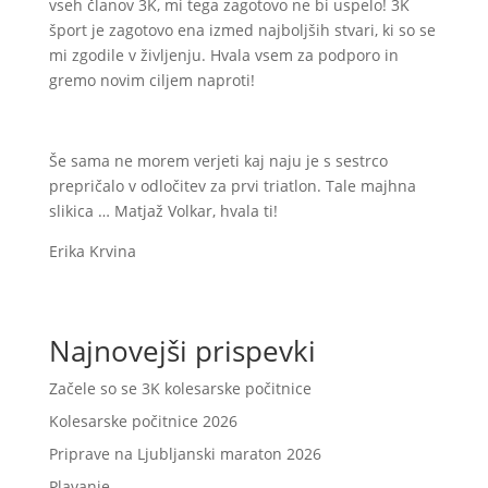
vseh članov 3K, mi tega zagotovo ne bi uspelo! 3K
šport je zagotovo ena izmed najboljših stvari, ki so se
mi zgodile v življenju. Hvala vsem za podporo in
gremo novim ciljem naproti!
Še sama ne morem verjeti kaj naju je s sestrco
prepričalo v odločitev za prvi triatlon. Tale majhna
slikica … Matjaž Volkar, hvala ti!
Erika Krvina
Najnovejši prispevki
Začele so se 3K kolesarske počitnice
Kolesarske počitnice 2026
Priprave na Ljubljanski maraton 2026
Plavanje