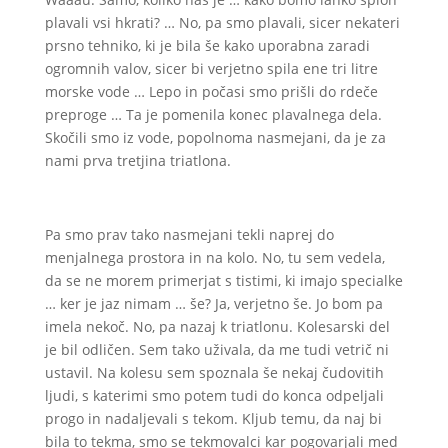
plavali vsi hkrati? … No, pa smo plavali, sicer nekateri
prsno tehniko, ki je bila še kako uporabna zaradi
ogromnih valov, sicer bi verjetno spila ene tri litre
morske vode … Lepo in počasi smo prišli do rdeče
preproge … Ta je pomenila konec plavalnega dela.
Skočili smo iz vode, popolnoma nasmejani, da je za
nami prva tretjina triatlona.
Pa smo prav tako nasmejani tekli naprej do
menjalnega prostora in na kolo. No, tu sem vedela,
da se ne morem primerjat s tistimi, ki imajo specialke
… ker je jaz nimam … še? Ja, verjetno še. Jo bom pa
imela nekoč. No, pa nazaj k triatlonu. Kolesarski del
je bil odličen. Sem tako uživala, da me tudi vetrič ni
ustavil. Na kolesu sem spoznala še nekaj čudovitih
ljudi, s katerimi smo potem tudi do konca odpeljali
progo in nadaljevali s tekom. Kljub temu, da naj bi
bila to tekma, smo se tekmovalci kar pogovarjali med