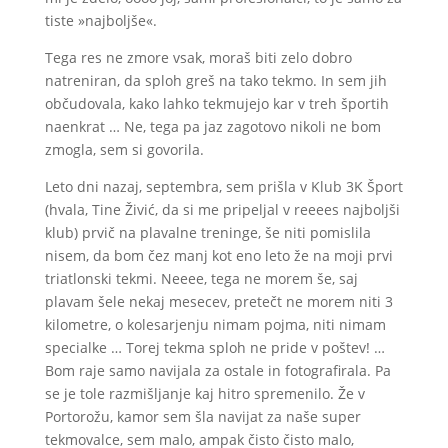
tiste »najboljše«.
Tega res ne zmore vsak, moraš biti zelo dobro
natreniran, da sploh greš na tako tekmo. In sem jih
občudovala, kako lahko tekmujejo kar v treh športih
naenkrat … Ne, tega pa jaz zagotovo nikoli ne bom
zmogla, sem si govorila.
Leto dni nazaj, septembra, sem prišla v Klub 3K Šport
(hvala, Tine Živić, da si me pripeljal v reeees najboljši
klub) prvič na plavalne treninge, še niti pomislila
nisem, da bom čez manj kot eno leto že na moji prvi
triatlonski tekmi. Neeee, tega ne morem še, saj
plavam šele nekaj mesecev, pretečt ne morem niti 3
kilometre, o kolesarjenju nimam pojma, niti nimam
specialke … Torej tekma sploh ne pride v poštev! …
Bom raje samo navijala za ostale in fotografirala. Pa
se je tole razmišljanje kaj hitro spremenilo. Že v
Portorožu, kamor sem šla navijat za naše super
tekmovalce, sem malo, ampak čisto čisto malo,