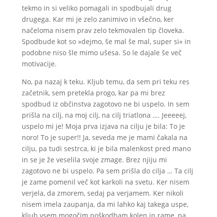
tekmo in si veliko pomagali in spodbujali drug
drugega. Kar mi je zelo zanimivo in všečno, ker
načeloma nisem prav zelo tekmovalen tip človeka.
Spodbude kot so »dejmo, še mal še mal, super si« in
podobne niso šle mimo ušesa. So le dajale še več
motivacije.
No, pa nazaj k teku. Kljub temu, da sem pri teku res
začetnik, sem pretekla progo, kar pa mi brez
spodbud iz občinstva zagotovo ne bi uspelo. In sem
prišla na cilj, na moj cilj, na cilj triatlona …. Jeeeeej,
uspelo mi je! Moja prva izjava na cilju je bila: To je
noro! To je super!! Ja, seveda me je mami čakala na
cilju, pa tudi sestrca, ki je bila malenkost pred mano
in se je že veselila svoje zmage. Brez njiju mi
zagotovo ne bi uspelo. Pa sem prišla do cilja … Ta cilj
je zame pomenil več kot karkoli na svetu. Ker nisem
verjela, da zmorem, sedaj pa verjamem. Ker nikoli
nisem imela zaupanja, da mi lahko kaj takega uspe,
kljub vsem mogočim poškodbam kolen in rame, pa