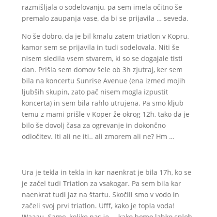
razmišljala o sodelovanju, pa sem imela očitno še
premalo zaupanja vase, da bi se prijavila … seveda.
No še dobro, da je bil kmalu zatem triatlon v Kopru,
kamor sem se prijavila in tudi sodelovala. Niti še
nisem sledila vsem stvarem, ki so se dogajale tisti
dan. Prišla sem domov šele ob 3h zjutraj, ker sem
bila na koncertu Sunrise Avenue (ena izmed mojih
ljubših skupin, zato pač nisem mogla izpustit
koncerta) in sem bila rahlo utrujena. Pa smo kljub
temu z mami prišle v Koper že okrog 12h, tako da je
bilo še dovolj časa za ogrevanje in dokončno
odločitev. Iti ali ne iti.. ali zmorem ali ne? Hm …
Ura je tekla in tekla in kar naenkrat je bila 17h, ko se
je začel tudi Triatlon za vsakogar. Pa sem bila kar
naenkrat tudi jaz na štartu. Skočili smo v vodo in
začeli svoj prvi triatlon. Ufff, kako je topla voda!
Waaau. Samo, koliko nas je … kako bomo lahko sploh