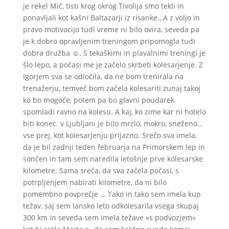
je rekel Mič, tisti krog okrog Tivolija smo tekli in
ponavljali kot kašni Baltazarji iz risanke…A z voljo in
pravo motivacijo tudi vreme ni bilo ovira, seveda pa
je k dobro opravljenim treningom pripomogla tudi
dobra družba ☺. S tekaškimi in plavalnimi treningi je
šlo lepo, a počasi me je začelo skrbeti kolesarjenje. Z
Igorjem sva se odločila, da ne bom trenirala na
trenažerju, temveč bom začela kolesariti zunaj takoj
ko bo mogoče, potem pa bo glavni poudarek
spomladi ravno na kolesu. A kaj, ko zime kar ni hotelo
biti konec. v Ljubljani je bilo mrzlo, mokro, sneženo…
vse prej, kot kolesarjenju prijazno. Srečo sva imela,
da je bil zadnji teden februarja na Primorskem lep in
sončen in tam sem naredila letošnje prve kolesarske
kilometre. Sama sreča, da sva začela počasi, s
potrpljenjem nabirati kilometre, da ni bilo
pomembno povprečje … Tako in tako sem imela kup
težav, saj sem lansko leto odkolesarila vsega skupaj
300 km in seveda sem imela težave »s podvozjem«