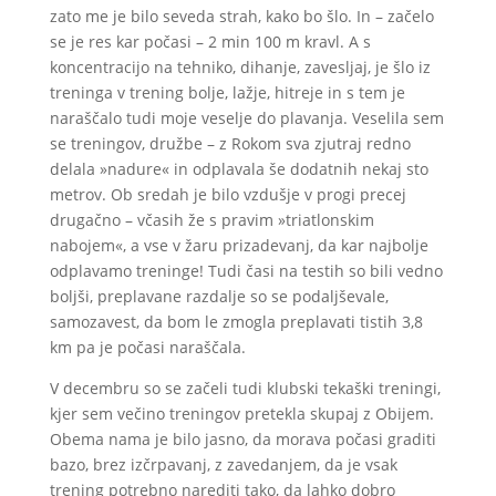
zato me je bilo seveda strah, kako bo šlo. In – začelo
se je res kar počasi – 2 min 100 m kravl. A s
koncentracijo na tehniko, dihanje, zavesljaj, je šlo iz
treninga v trening bolje, lažje, hitreje in s tem je
naraščalo tudi moje veselje do plavanja. Veselila sem
se treningov, družbe – z Rokom sva zjutraj redno
delala »nadure« in odplavala še dodatnih nekaj sto
metrov. Ob sredah je bilo vzdušje v progi precej
drugačno – včasih že s pravim »triatlonskim
nabojem«, a vse v žaru prizadevanj, da kar najbolje
odplavamo treninge! Tudi časi na testih so bili vedno
boljši, preplavane razdalje so se podaljševale,
samozavest, da bom le zmogla preplavati tistih 3,8
km pa je počasi naraščala.
V decembru so se začeli tudi klubski tekaški treningi,
kjer sem večino treningov pretekla skupaj z Obijem.
Obema nama je bilo jasno, da morava počasi graditi
bazo, brez izčrpavanj, z zavedanjem, da je vsak
trening potrebno narediti tako, da lahko dobro