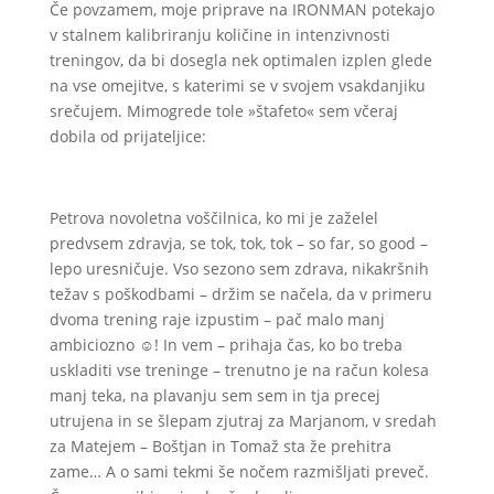
Če povzamem, moje priprave na IRONMAN potekajo
v stalnem kalibriranju količine in intenzivnosti
treningov, da bi dosegla nek optimalen izplen glede
na vse omejitve, s katerimi se v svojem vsakdanjiku
srečujem. Mimogrede tole »štafeto« sem včeraj
dobila od prijateljice:
Petrova novoletna voščilnica, ko mi je zaželel
predvsem zdravja, se tok, tok, tok – so far, so good –
lepo uresničuje. Vso sezono sem zdrava, nikakršnih
težav s poškodbami – držim se načela, da v primeru
dvoma trening raje izpustim – pač malo manj
ambiciozno ☺! In vem – prihaja čas, ko bo treba
uskladiti vse treninge – trenutno je na račun kolesa
manj teka, na plavanju sem sem in tja precej
utrujena in se šlepam zjutraj za Marjanom, v sredah
za Matejem – Boštjan in Tomaž sta že prehitra
zame… A o sami tekmi še nočem razmišljati preveč.