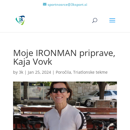
sportnosrce@3ksport.si
Moje IRONMAN priprave,
Kaja Vovk
by
3k
|
Jan 25, 2024
|
Poročila
,
Triatlonske tekme