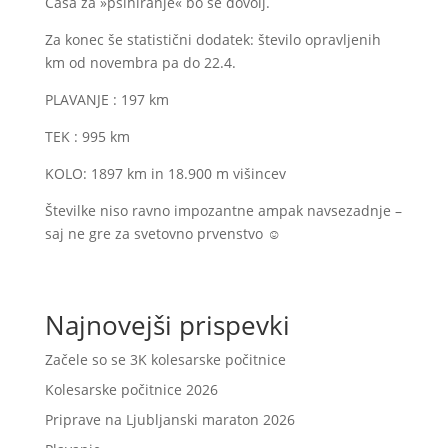
Časa za »psihiranje« bo še dovolj.
Za konec še statistični dodatek: število opravljenih
km od novembra pa do 22.4.
PLAVANJE : 197 km
TEK : 995 km
KOLO: 1897 km in 18.900 m višincev
Številke niso ravno impozantne ampak navsezadnje –
saj ne gre za svetovno prvenstvo ☺
Najnovejši prispevki
Začele so se 3K kolesarske počitnice
Kolesarske počitnice 2026
Priprave na Ljubljanski maraton 2026