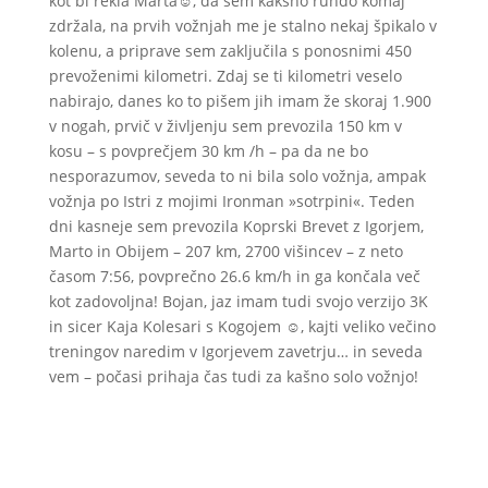
kot bi rekla Marta☺, da sem kakšno rundo komaj
zdržala, na prvih vožnjah me je stalno nekaj špikalo v
kolenu, a priprave sem zaključila s ponosnimi 450
prevoženimi kilometri. Zdaj se ti kilometri veselo
nabirajo, danes ko to pišem jih imam že skoraj 1.900
v nogah, prvič v življenju sem prevozila 150 km v
kosu – s povprečjem 30 km /h – pa da ne bo
nesporazumov, seveda to ni bila solo vožnja, ampak
vožnja po Istri z mojimi Ironman »sotrpini«. Teden
dni kasneje sem prevozila Koprski Brevet z Igorjem,
Marto in Obijem – 207 km, 2700 višincev – z neto
časom 7:56, povprečno 26.6 km/h in ga končala več
kot zadovoljna! Bojan, jaz imam tudi svojo verzijo 3K
in sicer Kaja Kolesari s Kogojem ☺, kajti veliko večino
treningov naredim v Igorjevem zavetrju… in seveda
vem – počasi prihaja čas tudi za kašno solo vožnjo!