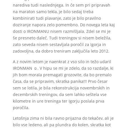
narediva tudi naslednjega. In če sem pri pripravah
na maraton samo tekla, je bilo sedaj treba
kombinirati tudi plavanje, zato je bilo pravilno
doziranje napora zelo pomembno. Do novega leta kaj
dosti o IRONMANU nisem razmišljala. Zdel se mi je
še presneto daleč. Tudi treningov si nisem beležila,
zato seveda nisem sestavljala poročil za Igorja in
zadovoljna, da dobro treniram zaključila leto 2012.
A z novim letom je naenkrat z vso silo in težo udaril
IRONMAN ☺. V hipu se mi je zdelo, da so razdalje, ki
jih bom morala premagati grozovite, da bo premalo
časa, da se pripravim, skratka panika!!! Prvo česar
sem se lotila, je bila rekonstrukcija novembrskih in
decembrskih treningov, da sem lahko seštela vse
kilometre in ure treninga ter Igorju poslala prva
poročila.
Letošnja zima ni bila ravno prijazna do tekačev, ali je
bilo vse ledeno, ali pa plundra do kolen, skratka kot