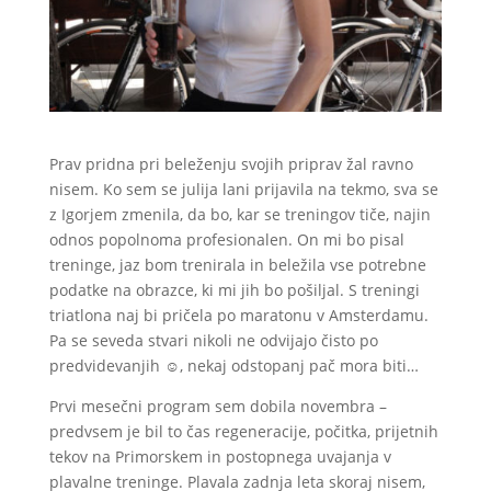
Prav pridna pri beleženju svojih priprav žal ravno
nisem. Ko sem se julija lani prijavila na tekmo, sva se
z Igorjem zmenila, da bo, kar se treningov tiče, najin
odnos popolnoma profesionalen. On mi bo pisal
treninge, jaz bom trenirala in beležila vse potrebne
podatke na obrazce, ki mi jih bo pošiljal. S treningi
triatlona naj bi pričela po maratonu v Amsterdamu.
Pa se seveda stvari nikoli ne odvijajo čisto po
predvidevanjih ☺, nekaj odstopanj pač mora biti…
Prvi mesečni program sem dobila novembra –
predvsem je bil to čas regeneracije, počitka, prijetnih
tekov na Primorskem in postopnega uvajanja v
plavalne treninge. Plavala zadnja leta skoraj nisem,