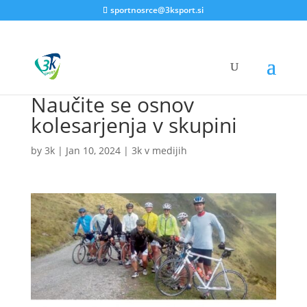
sportnosrce@3ksport.si
Naučite se osnov
kolesarjenja v skupini
by
3k
|
Jan 10, 2024
|
3k v medijih