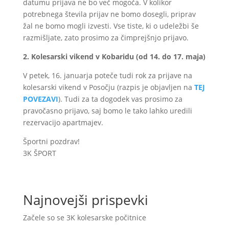
datumu prijava ne bo več mogoča. V kolikor
potrebnega števila prijav ne bomo dosegli, priprav
žal ne bomo mogli izvesti. Vse tiste, ki o udeležbi še
razmišljate, zato prosimo za čimprejšnjo prijavo.
2. Kolesarski vikend v Kobaridu (od 14. do 17. maja)
V petek, 16. januarja poteče tudi rok za prijave na
kolesarski vikend v Posočju (razpis je objavljen na
TEJ
POVEZAVI
). Tudi za ta dogodek vas prosimo za
pravočasno prijavo, saj bomo le tako lahko uredili
rezervacijo apartmajev.
Športni pozdrav!
3K ŠPORT
Najnovejši prispevki
Začele so se 3K kolesarske počitnice