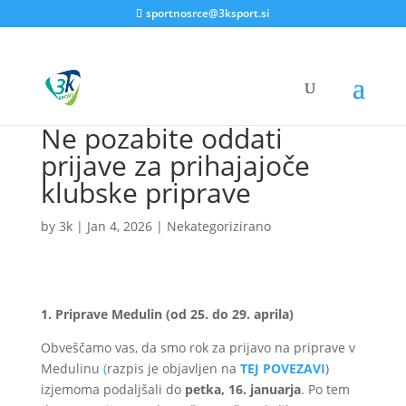
sportnosrce@3ksport.si
Ne pozabite oddati
prijave za prihajajoče
klubske priprave
by
3k
|
Jan 4, 2026
|
Nekategorizirano
1. Priprave Medulin (od 25. do 29. aprila)
Obveščamo vas, da smo rok za prijavo na priprave v
Medulinu
(
razpis je objavljen na
TEJ POVEZAVI
)
izjemoma podaljšali do
petka, 16. januarja
. Po tem