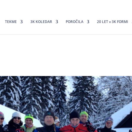
TEKME
3K KOLEDAR
POROČILA
20 LET v 3K FORMI