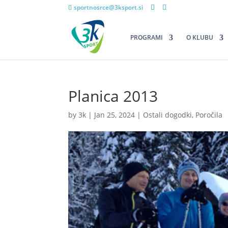
sportnosrce@3ksport.si
PROGRAMI
O KLUBU
Planica 2013
by
3k
|
Jan 25, 2024
|
Ostali dogodki
,
Poročila