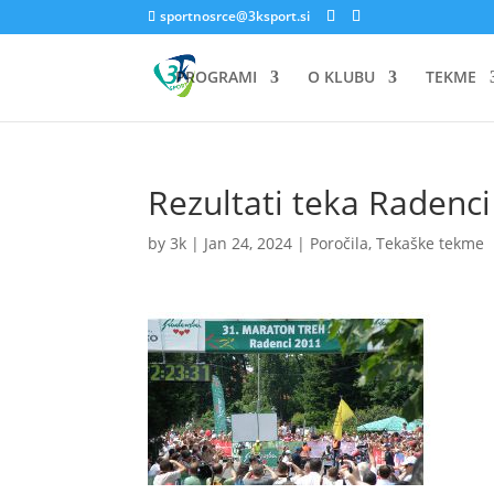
sportnosrce@3ksport.si
PROGRAMI
O KLUBU
TEKME
Rezultati teka Radenc
by
3k
|
Jan 24, 2024
|
Poročila
,
Tekaške tekme