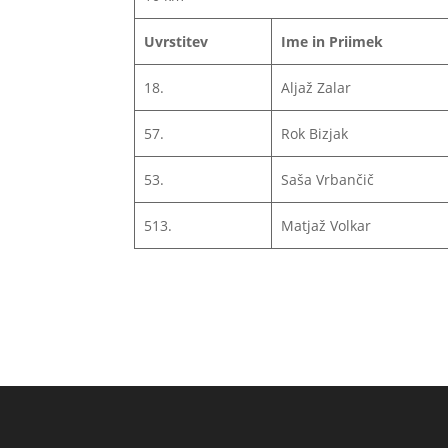
Uvrstitev
Ime in Priimek
18.
Aljaž Zalar
57.
Rok Bizjak
53.
Saša Vrbančič
513.
Matjaž Volkar