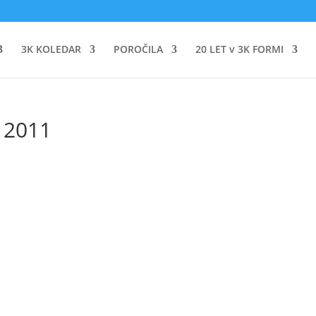
3K KOLEDAR
POROČILA
20 LET v 3K FORMI
i 2011