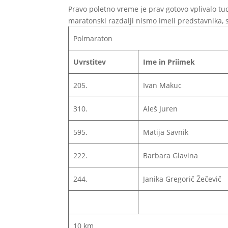
Pravo poletno vreme je prav gotovo vplivalo tu
maratonski razdalji nismo imeli predstavnika, 
Polmaraton
Uvrstitev
Ime in Priimek
205.
Ivan Makuc
310.
Aleš Juren
595.
Matija Savnik
222.
Barbara Glavina
244.
Janika Gregorič Žečevič
10 km