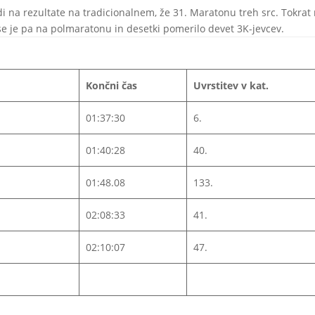
di na rezultate na tradicionalnem, že 31. Maratonu treh src. Tokrat
se je pa na polmaratonu in desetki pomerilo devet 3K-jevcev.
Končni čas
Uvrstitev v kat.
01:37:30
6.
01:40:28
40.
01:48.08
133.
02:08:33
41.
02:10:07
47.