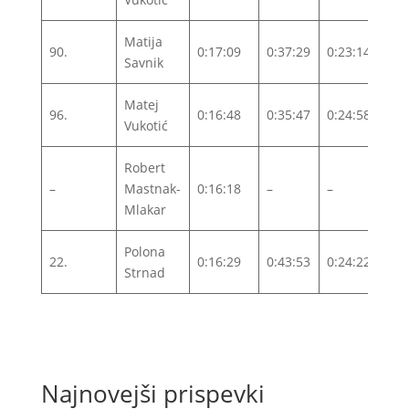
Matija
90.
0:17:09
0:37:29
0:23:14
1:1
Savnik
Matej
96.
0:16:48
0:35:47
0:24:58
1:2
Vukotić
Robert
–
Mastnak-
0:16:18
–
–
DN
Mlakar
Polona
22.
0:16:29
0:43:53
0:24:22
1:2
Strnad
Najnovejši prispevki