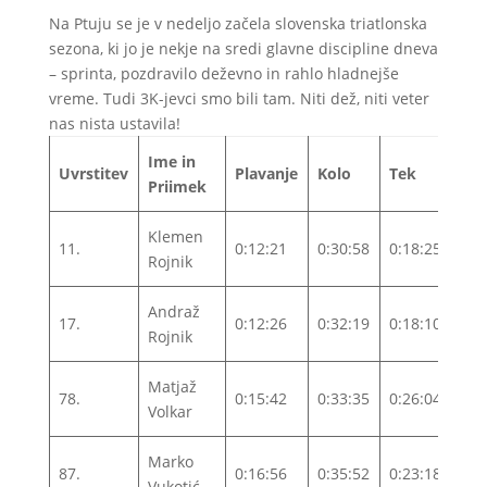
Na Ptuju se je v nedeljo začela slovenska triatlonska
sezona, ki jo je nekje na sredi glavne discipline dneva
– sprinta, pozdravilo deževno in rahlo hladnejše
vreme. Tudi 3K-jevci smo bili tam. Niti dež, niti veter
nas nista ustavila!
Ime in
Kon
Uvrstitev
Plavanje
Kolo
Tek
Priimek
čas
Klemen
11.
0:12:21
0:30:58
0:18:25
1:0
Rojnik
Andraž
17.
0:12:26
0:32:19
0:18:10
1:0
Rojnik
Matjaž
78.
0:15:42
0:33:35
0:26:04
1:1
Volkar
Marko
87.
0:16:56
0:35:52
0:23:18
1:1
Vukotić