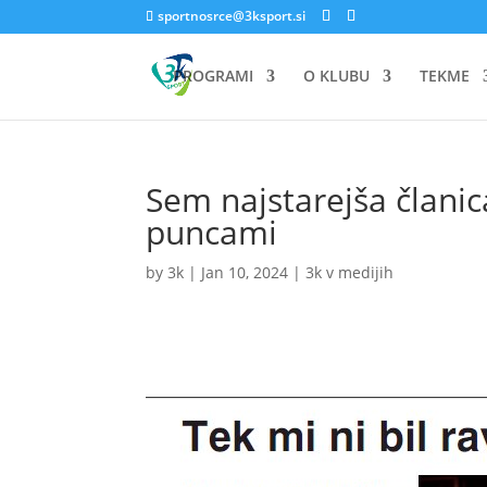
sportnosrce@3ksport.si
PROGRAMI
O KLUBU
TEKME
Sem najstarejša člani
puncami
by
3k
|
Jan 10, 2024
|
3k v medijih