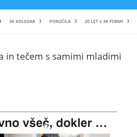
3K KOLEDAR
POROČILA
20 LET v 3K FORMI
ca in tečem s samimi mladimi