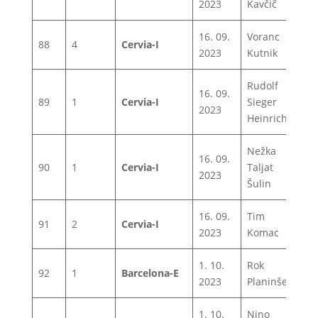
2023
Kavčič
16. 09.
Voranc
88
4
Cervia-I
1
2023
Kutnik
Rudolf
16. 09.
89
1
Cervia-I
Sieger
1
2023
Heinrich
Nežka
16. 09.
90
1
Cervia-I
Taljat
1
2023
Šulin
16. 09.
Tim
91
2
Cervia-I
1
2023
Komac
1. 10.
Rok
92
1
Barcelona-E
1
2023
Planinšec
1. 10.
Nino