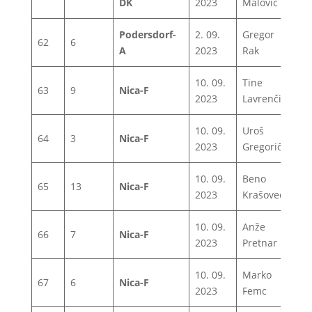
DK
2023
Malovič
Podersdorf-
2. 09.
Gregor
62
6
1
A
2023
Rak
10. 09.
Tine
63
9
Nica-F
0
2023
Lavrenčič
10. 09.
Uroš
64
3
Nica-F
1
2023
Gregorič
10. 09.
Beno
65
13
Nica-F
1
2023
Krašovec
10. 09.
Anže
66
7
Nica-F
1
2023
Pretnar
10. 09.
Marko
67
6
Nica-F
1
2023
Femc