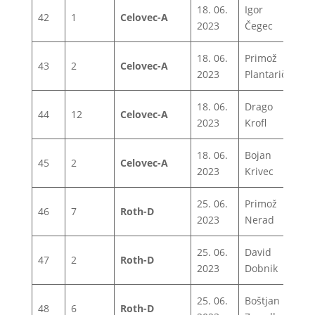
18. 06.
Igor
42
1
Celovec-A
1
2023
Čegec
18. 06.
Primož
43
2
Celovec-A
1
2023
Plantarič
18. 06.
Drago
44
12
Celovec-A
1
2023
Krofl
18. 06.
Bojan
45
2
Celovec-A
1
2023
Krivec
25. 06.
Primož
46
7
Roth-D
1
2023
Nerad
25. 06.
David
47
2
Roth-D
1
2023
Dobnik
25. 06.
Boštjan
48
6
Roth-D
1