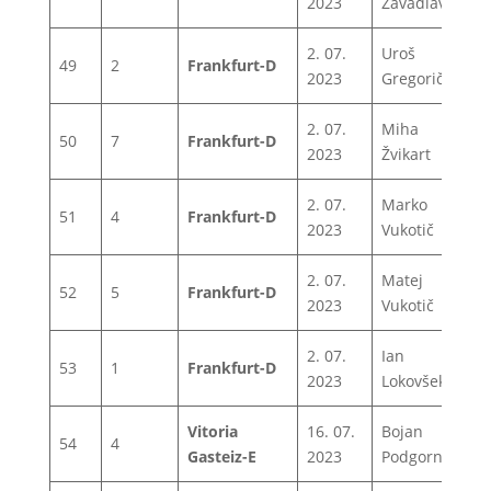
2023
Zavadlav
2. 07.
Uroš
49
2
Frankfurt-D
1
2023
Gregorič
2. 07.
Miha
50
7
Frankfurt-D
1
2023
Žvikart
2. 07.
Marko
51
4
Frankfurt-D
1
2023
Vukotič
2. 07.
Matej
52
5
Frankfurt-D
1
2023
Vukotič
2. 07.
Ian
53
1
Frankfurt-D
1
2023
Lokovšek
Vitoria
16. 07.
Bojan
54
4
1
Gasteiz-E
2023
Podgornik