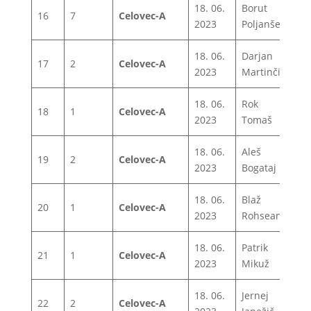
18. 06.
Borut
16
7
Celovec-A
1
2023
Poljanšek
18. 06.
Darjan
17
2
Celovec-A
1
2023
Martinčič
18. 06.
Rok
18
1
Celovec-A
1
2023
Tomaš
18. 06.
Aleš
19
2
Celovec-A
1
2023
Bogataj
18. 06.
Blaž
20
1
Celovec-A
1
2023
Rohseano
18. 06.
Patrik
21
1
Celovec-A
1
2023
Mikuž
18. 06.
Jernej
22
2
Celovec-A
1