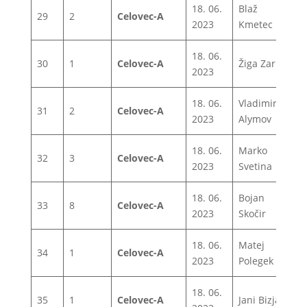
18. 06.
Blaž
29
2
Celovec-A
1
2023
Kmetec
18. 06.
30
1
Celovec-A
Žiga Zarič
1
2023
18. 06.
Vladimir
31
2
Celovec-A
1
2023
Alymov
18. 06.
Marko
32
3
Celovec-A
1
2023
Svetina
18. 06.
Bojan
33
8
Celovec-A
1
2023
Skočir
18. 06.
Matej
34
1
Celovec-A
1
2023
Polegek
18. 06.
35
1
Celovec-A
Jani Bizjak
1