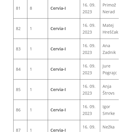
16. 09.
Primož
81
8
Cervia-I
1
2023
Nerad
16. 09.
Matej
82
1
Cervia-I
1
2023
Hreščak
16. 09.
Ana
83
1
Cervia-I
1
2023
Zadnik
16. 09.
Jure
84
1
Cervia-I
1
2023
Pograjc
16. 09.
Anja
85
1
Cervia-I
1
2023
Štrovs
16. 09.
Igor
86
1
Cervia-I
1
2023
Smrke
16. 09.
Nežka
87
1
Cervia-I
1