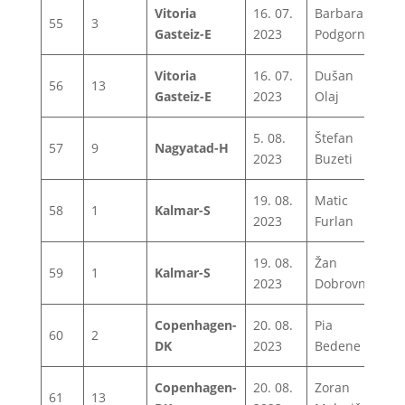
Vitoria
16. 07.
Barbara
55
3
1
Gasteiz-E
2023
Podgornik
Vitoria
16. 07.
Dušan
56
13
1
Gasteiz-E
2023
Olaj
5. 08.
Štefan
57
9
Nagyatad-H
1
2023
Buzeti
19. 08.
Matic
58
1
Kalmar-S
1
2023
Furlan
19. 08.
Žan
59
1
Kalmar-S
1
2023
Dobrovnik
Copenhagen-
20. 08.
Pia
60
2
1
DK
2023
Bedene
Copenhagen-
20. 08.
Zoran
61
13
1