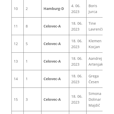
4. 06.
Boris
10
2
Hamburg-D
1
2023
Jurca
18. 06.
Tine
11
8
Celovec-A
0
2023
Lavrenčič
18. 06.
Klemen
12
5
Celovec-A
0
2023
Kocjan
18. 06.
Aandrej
13
1
Celovec-A
0
2023
Artenjak
18. 06.
Grega
14
1
Celovec-A
1
2023
Česen
Simona
18. 06.
15
3
Celovec-A
Dolinar
1
2023
Majdič