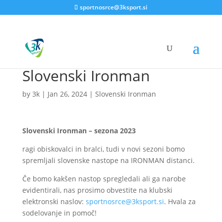
sportnosrce@3ksport.si
Slovenski Ironman
by
3k
|
Jan 26, 2024
|
Slovenski Ironman
Slovenski Ironman – sezona 2023
ragi obiskovalci in bralci, tudi v novi sezoni bomo
spremljali slovenske nastope na IRONMAN distanci.
Če bomo kakšen nastop spregledali ali ga narobe
evidentirali, nas prosimo obvestite na klubski
elektronski naslov:
sportnosrce@3ksport.si
. Hvala za
sodelovanje in pomoč!