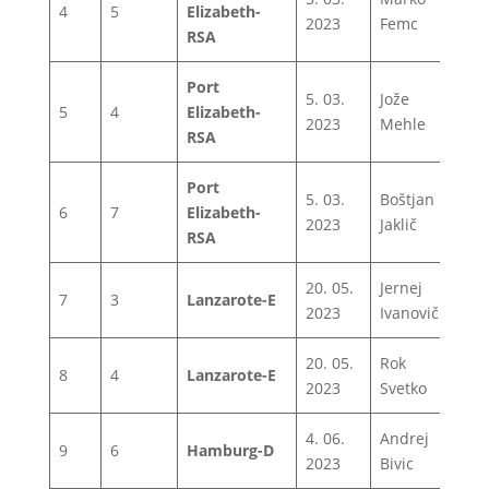
4
5
Elizabeth-
1
2023
Femc
RSA
Port
5. 03.
Jože
5
4
Elizabeth-
1
2023
Mehle
RSA
Port
5. 03.
Boštjan
6
7
Elizabeth-
1
2023
Jaklič
RSA
20. 05.
Jernej
7
3
Lanzarote-E
1
2023
Ivanovič
20. 05.
Rok
8
4
Lanzarote-E
1
2023
Svetko
4. 06.
Andrej
9
6
Hamburg-D
1
2023
Bivic