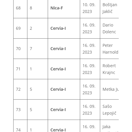
10. 09.
Boštjan
68
8
Nica-F
1
2023
Jaklič
16. 09.
Dario
69
2
Cervia-I
0
2023
Dolenc
16. 09.
Peter
70
7
Cervia-I
1
2023
Harnold
16. 09.
Robert
71
1
Cervia-I
1
2023
Krajnc
16. 09.
72
5
Cervia-I
Metka Jug
1
2023
16. 09.
Sašo
73
5
Cervia-I
1
2023
Lepojič
16. 09.
Jaka
74
1
Cervia-I
1