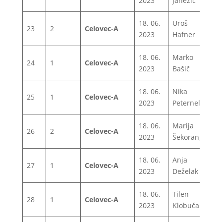
2023
Janežič
18. 06.
Uroš
23
2
Celovec-A
1
2023
Hafner
18. 06.
Marko
24
1
Celovec-A
1
2023
Bašič
18. 06.
Nika
25
1
Celovec-A
1
2023
Peternelj
18. 06.
Marija
26
2
Celovec-A
1
2023
Šekoranja
18. 06.
Anja
27
1
Celovec-A
1
2023
Deželak
18. 06.
Tilen
28
1
Celovec-A
1
2023
Klobučar