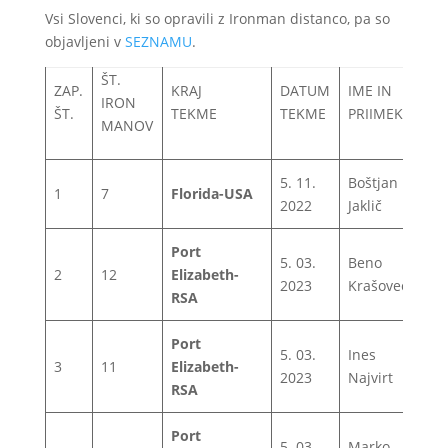
Vsi Slovenci, ki so opravili z Ironman distanco, pa so
objavljeni v
SEZNAMU
.
ŠT.
ZAP.
KRAJ
DATUM
IME IN
K
IRON
ŠT.
TEKME
TEKME
PRIIMEK
Č
MANOV
5. 11.
Boštjan
1
7
Florida-USA
1
2022
Jaklič
Port
5. 03.
Beno
2
12
Elizabeth-
0
2023
Krašovec
RSA
Port
5. 03.
Ines
3
11
Elizabeth-
1
2023
Najvirt
RSA
Port
5. 03.
Marko