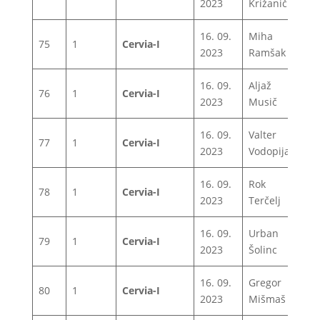
2023
Križanič
16. 09.
Miha
75
1
Cervia-I
1
2023
Ramšak
16. 09.
Aljaž
76
1
Cervia-I
1
2023
Musič
16. 09.
Valter
77
1
Cervia-I
1
2023
Vodopija
16. 09.
Rok
78
1
Cervia-I
1
2023
Terčelj
16. 09.
Urban
79
1
Cervia-I
1
2023
Šolinc
16. 09.
Gregor
80
1
Cervia-I
1
2023
Mišmaš