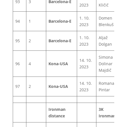
93
3
Barcelona-E
1
2023
Kličič
1. 10.
Domen
94
1
Barcelona-E
1
2023
Blenkuš
1. 10.
Aljaž
95
2
Barcelona-E
1
2023
Dolgan
Simona
14. 10.
96
4
Kona-USA
Dolinar
1
2023
Majdič
14. 10.
Romana
97
2
Kona-USA
1
2023
Pintar
Ironman
3K
distance
Ironman