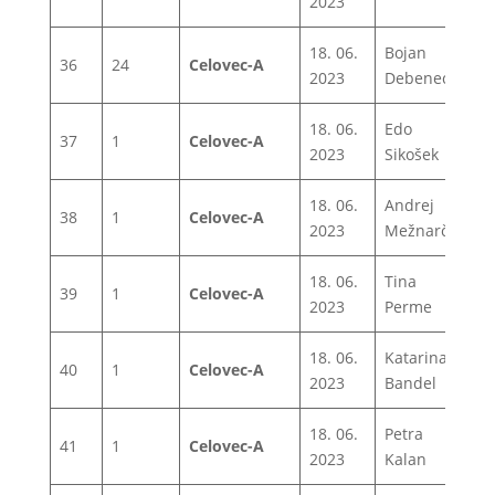
2023
18. 06.
Bojan
36
24
Celovec-A
1
2023
Debenec
18. 06.
Edo
37
1
Celovec-A
1
2023
Sikošek
18. 06.
Andrej
38
1
Celovec-A
1
2023
Mežnarčič
18. 06.
Tina
39
1
Celovec-A
1
2023
Perme
18. 06.
Katarina
40
1
Celovec-A
1
2023
Bandel
18. 06.
Petra
41
1
Celovec-A
1
2023
Kalan