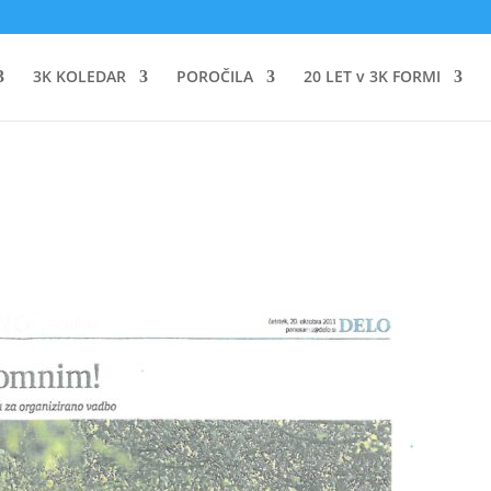
3K KOLEDAR
POROČILA
20 LET v 3K FORMI