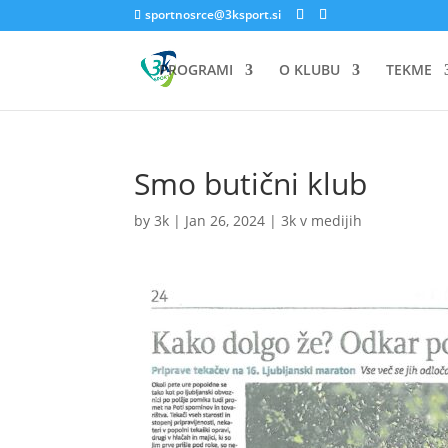
sportnosrce@3ksport.si
PROGRAMI
O KLUBU
TEKME
Smo butični klub
by
3k
|
Jan 26, 2024
|
3k v medijih