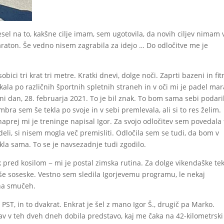
sel na to, kakšne cilje imam, sem ugotovila, da novih ciljev nimam 
maraton. Še vedno nisem zagrabila za idejo … Do odločitve me je
ci tri krat tri metre. Kratki dnevi, dolge noči. Zaprti bazeni in fit
ala po različnih športnih spletnih straneh in v oči mi je padel ma
stni dan, 28. februarja 2021. To je bil znak. To bom sama sebi podari
bra sem še tekla po svoje in v sebi premlevala, ali si to res želim.
prej mi je treninge napisal Igor. Za svojo odločitev sem povedala 
eli, si nisem mogla več premisliti. Odločila sem se tudi, da bom v
la sama. To se je navsezadnje tudi zgodilo.
ik pred kosilom − mi je postal zimska rutina. Za dolge vikendaške te
še soseske. Vestno sem sledila Igorjevemu programu, le nekaj
 na smučeh.
 PST, in to dvakrat. Enkrat je šel z mano Igor Š., drugič pa Marko.
v v teh dveh dneh dobila predstavo, kaj me čaka na 42-kilometrski