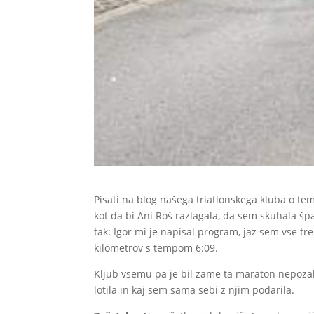
Pisati na blog našega triatlonskega kluba o te
kot da bi Ani Roš razlagala, da sem skuhala špa
tak: Igor mi je napisal program, jaz sem vse tr
kilometrov s tempom 6:09.
Kljub vsemu pa je bil zame ta maraton nepozab
lotila in kaj sem sama sebi z njim podarila.