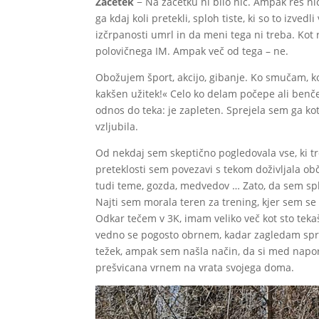
Začetek
− Na začetku ni bilo nič. Ampak res n
ga kdaj koli pretekli, sploh tiste, ki so to izve
izčrpanosti umrl in da meni tega ni treba. Kot
polovičnega IM. Ampak več od tega – ne.
Obožujem šport, akcijo, gibanje. Ko smučam, ko
kakšen užitek!« Celo ko delam počepe ali benč
odnos do teka: je zapleten. Sprejela sem ga kot
vzljubila.
Od nekdaj sem skeptično pogledovala vse, ki trdi
preteklosti sem povezavi s tekom doživljala ob
tudi teme, gozda, medvedov … Zato, da sem splo
Najti sem morala teren za trening, kjer sem se 
Odkar tečem v 3K, imam veliko več kot sto tekaš
vedno se pogosto obrnem, kadar zagledam spre
težek, ampak sem našla način, da si med napor
prešvicana vrnem na vrata svojega doma.