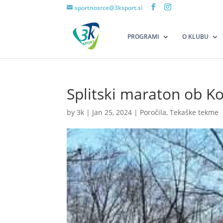
sportnosrce@3ksport.si
PROGRAMI
O KLUBU
Splitski maraton ob K
by
3k
|
Jan 25, 2024
|
Poročila
,
Tekaške tekme