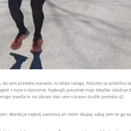
m, da sem pretekla maraton, ni lahka naloga. Počutim se približno ta
gete s tuno iz konzerve. Najkrajši povzetek moje tekaške izkušnje b
eninge izvedla in na izbrani dan sem v krasni družbi pretekla 42
en. Morda je najbolj zanimivo pri vsem skupaj, zakaj sem se ga s