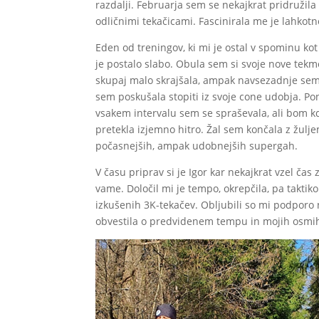
razdalji. Februarja sem se nekajkrat pridružila
odličnimi tekačicami. Fascinirala me je lahkotno
Eden od treningov, ki mi je ostal v spominu kot 
je postalo slabo. Obula sem si svoje nove tekm
skupaj malo skrajšala, ampak navsezadnje sem i
sem poskušala stopiti iz svoje cone udobja. Po
vsakem intervalu sem se spraševala, ali bom kd
pretekla izjemno hitro. Žal sem končala z žulj
počasnejših, ampak udobnejših supergah.
V času priprav si je Igor kar nekajkrat vzel č
vame. Določil mi je tempo, okrepčila, pa takti
izkušenih 3K-tekačev. Obljubili so mi podporo 
obvestila o predvidenem tempu in mojih osmih k