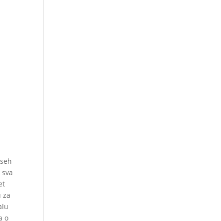
vseh
 sva
et
u za
alu
a o