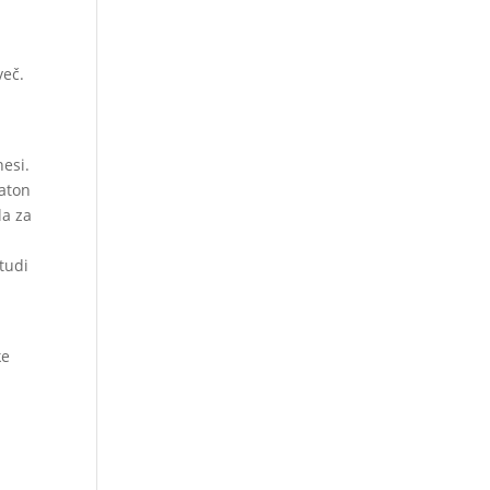
več.
nesi.
raton
la za
tudi
ke