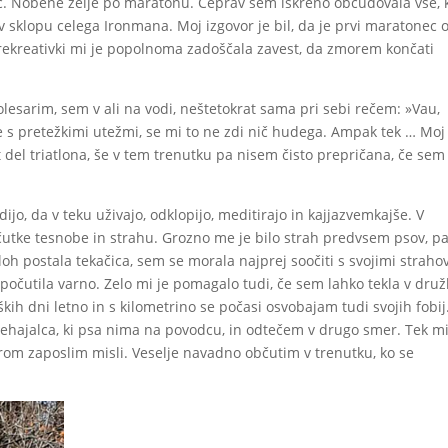
ič. Nobene želje po maratonu. Čeprav sem iskreno občudovala vse, k
dli v sklopu celega Ironmana. Moj izgovor je bil, da je prvi maratonec 
 rekreativki mi je popolnoma zadoščala zavest, da zmorem končati
lesarim, sem v ali na vodi, neštetokrat sama pri sebi rečem: »Vau,
e s pretežkimi utežmi, se mi to ne zdi nič hudega. Ampak tek … Moj
 del triatlona, še v tem trenutku pa nisem čisto prepričana, če sem
jo, da v teku uživajo, odklopijo, meditirajo in kajjazvemkajše. V
čutke tesnobe in strahu. Grozno me je bilo strah predvsem psov, p
h postala tekačica, sem se morala najprej soočiti s svojimi strahov
počutila varno. Zelo mi je pomagalo tudi, če sem lahko tekla v druž
kih dni letno in s kilometrino se počasi osvobajam tudi svojih fobij
hajalca, ki psa nima na povodcu, in odtečem v drugo smer. Tek mi
om zaposlim misli. Veselje navadno občutim v trenutku, ko se