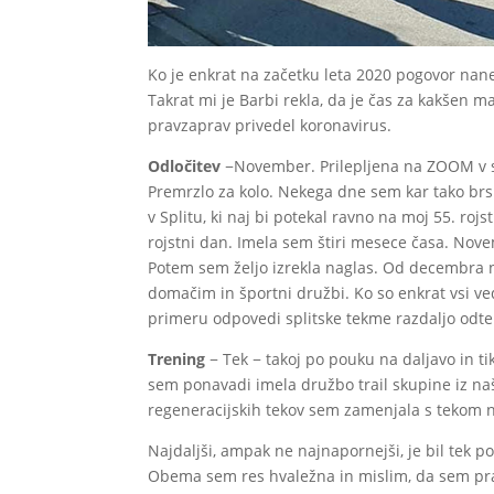
Ko je enkrat na začetku leta 2020 pogovor nane
Takrat mi je Barbi rekla, da je čas za kakšen 
pravzaprav privedel koronavirus.
Odločitev
−November. Prilepljena na ZOOM v sobi
Premrzlo za kolo. Nekega dne sem kar tako brsk
v Splitu, ki naj bi potekal ravno na moj 55. roj
rojstni dan. Imela sem štiri mesece časa. Novem
Potem sem željo izrekla naglas. Od decembra na
domačim in športni družbi. Ko so enkrat vsi ved
primeru odpovedi splitske tekme razdaljo odtek
Trening
− Tek − takoj po pouku na daljavo in t
sem ponavadi imela družbo trail skupine iz na
regeneracijskih tekov sem zamenjala s tekom
Najdaljši, ampak ne najnapornejši, je bil tek po
Obema sem res hvaležna in mislim, da sem pra