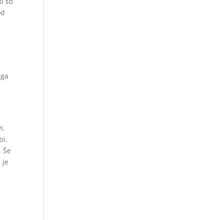
i so
od
 ga
a
i.
bi.
. Še
 je