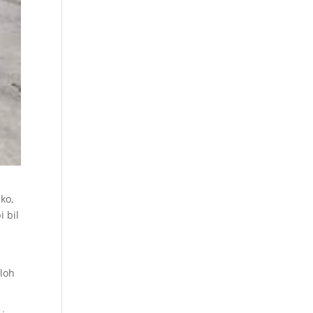
ko,
i bil
ploh