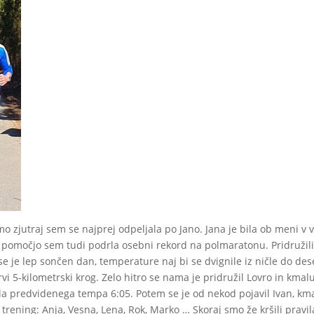
mo zjutraj sem se najprej odpeljala po Jano. Jana je bila ob meni v 
 pomočjo sem tudi podrla osebni rekord na polmaratonu. Pridružili
e je lep sončen dan, temperature naj bi se dvignile iz ničle do des
vi 5-kilometrski krog. Zelo hitro se nama je pridružil Lovro in kmal
ala predvidenega tempa 6:05. Potem se je od nekod pojavil Ivan, km
j trening: Anja, Vesna, Lena, Rok, Marko … Skoraj smo že kršili pravil