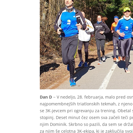
Dan D
− V nedeljo, 28. februarja, malo pred os
najpomembnejših triatlonskih tekmah, z njeno
se 3K-jevcem pri ogrevanju za trening. Obetal s
stopinj. Deset minut čez osem sva začeli teči pr
njim Dominik. Skrbno so pazili, da sem se drž
za njim še celotna 3K-ekipa, ki je zaključila svo