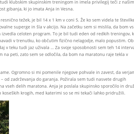
 tudi klubskim skupinskim treningom in imela privilegij teči z našim
st gibanja, ki jo imata Anja in Vesna.
resnično težek, je bil 14 x 1 km v coni 5. Že ko sem videla te številk
ovalne superge in šla v akcijo. Na začetku sem si mislila, da bom v
zvedla celoten program. To je bil tudi eden od redkih treningov, 
navadi v trenutku, ko občutim fizično nelagodje, malo popustim. Ob
aj v teku tudi jaz uživala … Za svoje sposobnosti sem teh 14 interv
em na peti, zato sem se odločila, da bom na maratonu raje tekla v
as zame. Ogromno si mi pomenile njegove pohvale in zavest, da verj
ko − od zadrževanja do garanja. Požirala sem tudi nasvete drugih
na vseh delih maratona. Anja je poslala skupinsko sporočilo in dru
oseških krogih, med katerimi so se mi tekači lahko pridružili.