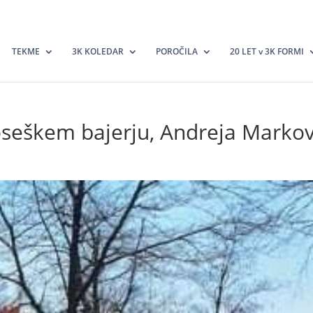
TEKME
3K KOLEDAR
POROČILA
20 LET v 3K FORMI
oseškem bajerju, Andreja Markov