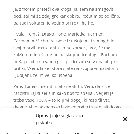
Ja, zmorem preteči dva kroga. Ja, sem na zmagoviti
poti, saj mi že zdaj gre kar dobro. Počutim se odlično,
pa tudi Voltaren je vedno pri roki, he he.
Hvala, Tomaž, Drago, Tone, Marjetka, Karmen,
Carmen in Micho, za svoje izkušnje na treningih in
svojih prvih maratonih. In ne zameri, Igor, če me
kakšen teden še ne bo na skupne treninge. Barbara
in Kaja, odlično vama gre, pridružim se vama ob prvi
priliki. Vsem, ki se odpravljate na svoj prvi maraton v
Ljubljani, želim veliko uspeha.
Zate, Tomaž, me niti malo ne skrbi. Vem, da si že
razčistil kaj si želiš in kako boš to speljal. Verjeti je
treba vase, 100% – to je prvi pogoj, ki razprši vse
dvome, vlije neznansko levjo energijo in osmisli dolgo
načrtovano pot.
Upravljanje soglasja za
piškotke
Marinka