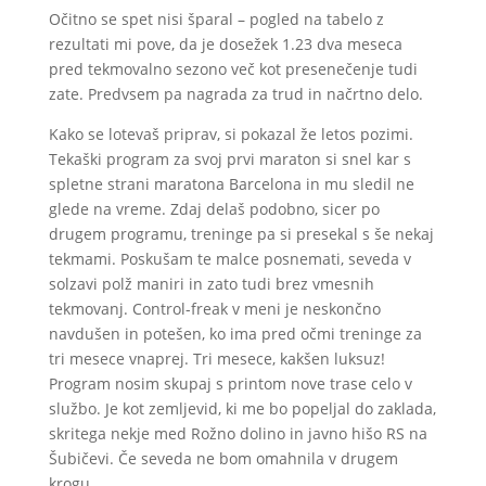
Očitno se spet nisi šparal – pogled na tabelo z
rezultati mi pove, da je dosežek 1.23 dva meseca
pred tekmovalno sezono več kot presenečenje tudi
zate. Predvsem pa nagrada za trud in načrtno delo.
Kako se lotevaš priprav, si pokazal že letos pozimi.
Tekaški program za svoj prvi maraton si snel kar s
spletne strani maratona Barcelona in mu sledil ne
glede na vreme. Zdaj delaš podobno, sicer po
drugem programu, treninge pa si presekal s še nekaj
tekmami. Poskušam te malce posnemati, seveda v
solzavi polž maniri in zato tudi brez vmesnih
tekmovanj. Control-freak v meni je neskončno
navdušen in potešen, ko ima pred očmi treninge za
tri mesece vnaprej. Tri mesece, kakšen luksuz!
Program nosim skupaj s printom nove trase celo v
službo. Je kot zemljevid, ki me bo popeljal do zaklada,
skritega nekje med Rožno dolino in javno hišo RS na
Šubičevi. Če seveda ne bom omahnila v drugem
krogu …