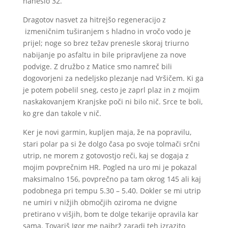
naneslo 32.
Dragotov nasvet za hitrejšo regeneracijo z
izmeničnim tuširanjem s hladno in vročo vodo je
prijel; noge so brez težav prenesle skoraj triurno
nabijanje po asfaltu in bile pripravljene za nove
podvige. Z družbo z Matice smo namreč bili
dogovorjeni za nedeljsko plezanje nad Vršičem. Ki ga
je potem pobelil sneg, cesto je zaprl plaz in z mojim
naskakovanjem Kranjske poči ni bilo nič. Srce te boli,
ko gre dan takole v nič.
Ker je novi garmin, kupljen maja, že na popravilu,
stari polar pa si že dolgo časa po svoje tolmači srčni
utrip, ne morem z gotovostjo reči, kaj se dogaja z
mojim povprečnim HR. Pogled na uro mi je pokazal
maksimalno 156, povprečno pa tam okrog 145 ali kaj
podobnega pri tempu 5.30 – 5.40. Dokler se mi utrip
ne umiri v nižjih območjih oziroma ne dvigne
pretirano v višjih, bom te dolge tekarije opravila kar
sama. Tovariš Igor me najbrž zaradi teh izrazito