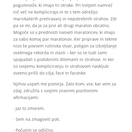
pogumneže, ki imajo tri otroke. Pri tretjem namreč
nič več ne komplicirajo in te s tem odrešijo
marsikaterih pretiravanj in nepotrebnih strahov. Zdi
pa se mi, da je za prvi ali drugi maraton obratno.
Mogoče so v prednosti nasveti maratoncev, ki imajo
za sabo komaj par maratonov. Ker priprave in tekme
niso še povsem rutinska stvar, poligon za izboljšanje
osebnega rekorda in zlasti – ker so se tudi sami
spopadali s podobnimi dilemami in strahovi. In ker
so svojemu kompliciranju in strahovom navkljub
vseeno prišli do cilja, face in faconke.
Njihov uspeh me pomirja. Zato bom, vse, kar vem za
zdaj, združila s svojimi znanimi pozitivnimi
afirmacijami:
· Jaz to zmorem.
· Sem na zmagoviti poti.
· Počutim se odlično.