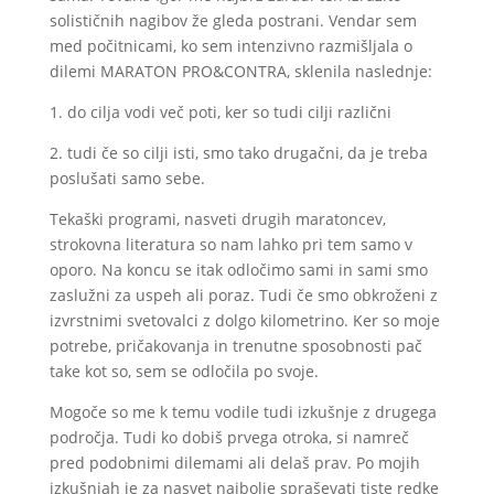
solističnih nagibov že gleda postrani. Vendar sem
med počitnicami, ko sem intenzivno razmišljala o
dilemi MARATON PRO&CONTRA, sklenila naslednje:
1. do cilja vodi več poti, ker so tudi cilji različni
2. tudi če so cilji isti, smo tako drugačni, da je treba
poslušati samo sebe.
Tekaški programi, nasveti drugih maratoncev,
strokovna literatura so nam lahko pri tem samo v
oporo. Na koncu se itak odločimo sami in sami smo
zaslužni za uspeh ali poraz. Tudi če smo obkroženi z
izvrstnimi svetovalci z dolgo kilometrino. Ker so moje
potrebe, pričakovanja in trenutne sposobnosti pač
take kot so, sem se odločila po svoje.
Mogoče so me k temu vodile tudi izkušnje z drugega
področja. Tudi ko dobiš prvega otroka, si namreč
pred podobnimi dilemami ali delaš prav. Po mojih
izkušnjah je za nasvet najbolje spraševati tiste redke