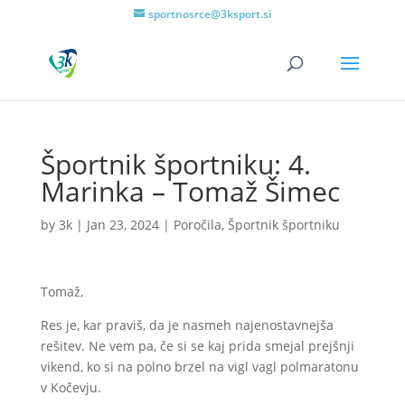
sportnosrce@3ksport.si
Športnik športniku: 4.
Marinka – Tomaž Šimec
by
3k
|
Jan 23, 2024
|
Poročila
,
Športnik športniku
Tomaž,
Res je, kar praviš, da je nasmeh najenostavnejša
rešitev. Ne vem pa, če si se kaj prida smejal prejšnji
vikend, ko si na polno brzel na vigl vagl polmaratonu
v Kočevju.