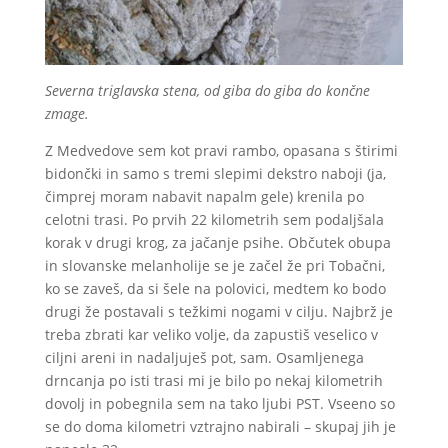
Severna triglavska stena, od giba do giba do končne
zmage.
Z Medvedove sem kot pravi rambo, opasana s štirimi
bidončki in samo s tremi slepimi dekstro naboji (ja,
čimprej moram nabavit napalm gele) krenila po
celotni trasi. Po prvih 22 kilometrih sem podaljšala
korak v drugi krog, za jačanje psihe. Občutek obupa
in slovanske melanholije se je začel že pri Tobačni,
ko se zaveš, da si šele na polovici, medtem ko bodo
drugi že postavali s težkimi nogami v cilju. Najbrž je
treba zbrati kar veliko volje, da zapustiš veselico v
ciljni areni in nadaljuješ pot, sam. Osamljenega
drncanja po isti trasi mi je bilo po nekaj kilometrih
dovolj in pobegnila sem na tako ljubi PST. Vseeno so
se do doma kilometri vztrajno nabirali – skupaj jih je