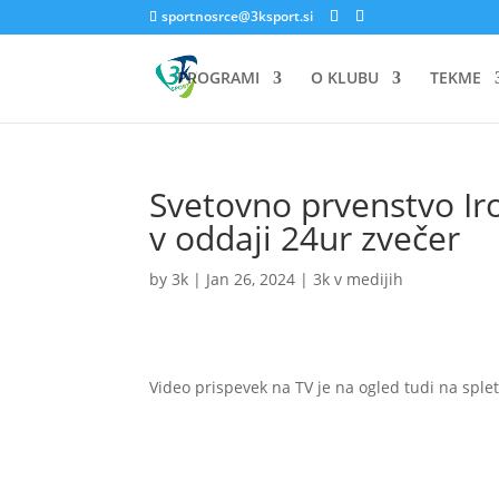
sportnosrce@3ksport.si
PROGRAMI
O KLUBU
TEKME
Svetovno prvenstvo I
v oddaji 24ur zvečer
by
3k
|
Jan 26, 2024
|
3k v medijih
Video prispevek na TV je na ogled tudi na sple