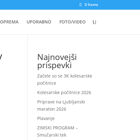
0 Items
OPREMA
UPORABNO
FOTO/VIDEO
V
Najnovejši
prispevki
Začele so se 3K kolesarske
počitnice
Kolesarske počitnice 2026
Priprave na Ljubljanski
maraton 2026
Plavanje
ZIMSKI PROGRAM –
Smučarski tek