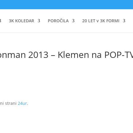
3K KOLEDAR
POROČILA
20 LET v 3K FORMI
ronman 2013 – Klemen na POP-T
tni strani
24ur
.