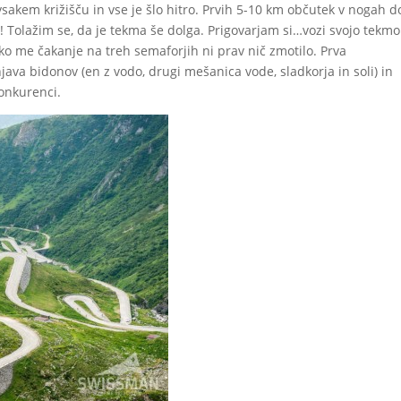
v vsakem križišču in vse je šlo hitro. Prvih 5-10 km občutek v nogah 
! Tolažim se, da je tekma še dolga. Prigovarjam si…vozi svojo tekmo
tako me čakanje na treh semaforjih ni prav nič zmotilo. Prva
ava bidonov (en z vodo, drugi mešanica vode, sladkorja in soli) in
konkurenci.