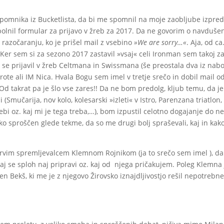
opomnika iz Bucketlista, da bi me spomnil na moje zaobljube izpre
olnil formular za prijavo v žreb za 2017. Da ne govorim o navduše
 razočaranju, ko je prišel mail z vsebino
»We are sorry…«
. Aja, od ca
 Ker sem si za sezono 2017 zastavil »vsaj« celi Ironman sem takoj z
e prijavil v žreb Celtmana in Swissmana (še preostala dva iz nab
zarote ali IM Nica. Hvala Bogu sem imel v tretje srečo in dobil mail o
 Od takrat pa je šlo vse zares!! Da ne bom predolg, kljub temu, da je
mučarija, nov kolo, kolesarski »izleti« v Istro, Parenzana triatlon,
bi oz. kaj mi je tega treba,…), bom izpustil celotno dogajanje do ne
o sproščen glede tekme, da so me drugi bolj spraševali, kaj in kako
prvim spremljevalcem Klemnom Rojnikom (ja to srečo sem imel
), d
aj se sploh naj pripravi oz. kaj od njega pričakujem. Poleg Klemna 
n Bekš, ki me je z njegovo Žirovsko iznajdljivostjo rešil nepotrebn