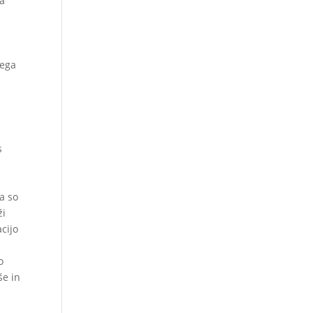
na
vega
s
da so
ži
cijo
o
še in