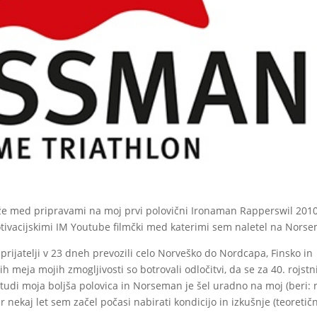
že med pripravami na moj prvi polovični Ironaman Rapperswil 2010
motivacijskimi IM Youtube filmčki med katerimi sem naletel na Nors
 prijatelji v 23 dneh prevozili celo Norveško do Nordcapa, Finsko in
ih meja mojih zmogljivosti so botrovali odločitvi, da se za 40. rojstn
a tudi moja boljša polovica in Norseman je šel uradno na moj (beri: 
ar nekaj let sem začel počasi nabirati kondicijo in izkušnje (teoretič