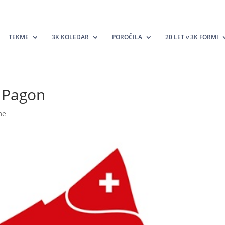
TEKME
3K KOLEDAR
POROČILA
20 LET v 3K FORMI
 Pagon
me