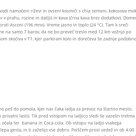
v vodi namočeni riževi in ovseni kosmiči s chia semeni, kokosova mo
v v prahu, rozine in datlji) in kava (črna kava brez dodatkov). Dome
proti Asconi (196 mnv). Vreme jasno in toplo (24 °C). Tam k sreči
ume na samo 7 barov, da ne bo preveč treslo med 12 km vožnjo po
om skočiva v T1, kjer parkiram kolo in dorečeva še zadnje podobno
mo peš do pomola, kjer nas čaka ladja za prevoz na štartno mesto.
 privatni lasti). Tik pred vstopom na ladjico sledi še vazelin tretma
, očala ter banana in Coca-cola. Ob vstopu na ladjo vsakega
s lepa gesta, in ti zaželijo vse dobro. Poiščem prost sedež in ob 4.00