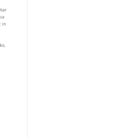
 kar
 pa
c in
ko,