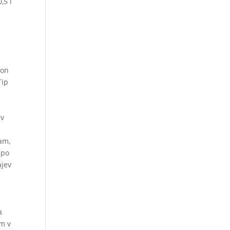
,5 l
ron
Tip
 v
ham,
 po
ajev
a
em v