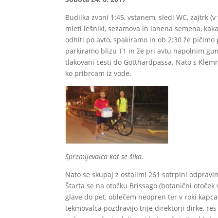
Budilka zvoni 1:45, vstanem, sledi WC, zajtrk (
mleti lešniki, sezamova in lanena semena, kaka
odhiti po avto, spakiramo in ob 2:30 že pičimo 
parkiramo blizu T1 in že pri avtu napolnim g
tlakovani cesti do Gotthardpassa. Nato s Klemn
ko pribrcam iz vode.
Spremljevalca kot se šika.
Nato se skupaj z ostalimi 261 sotrpini odpravi
Štarta se na otočku Brissago (botanični otoček v
glave do pet, oblečem neopren ter v roki kapca
tekmovalca pozdravijo trije direktorji dirke, re