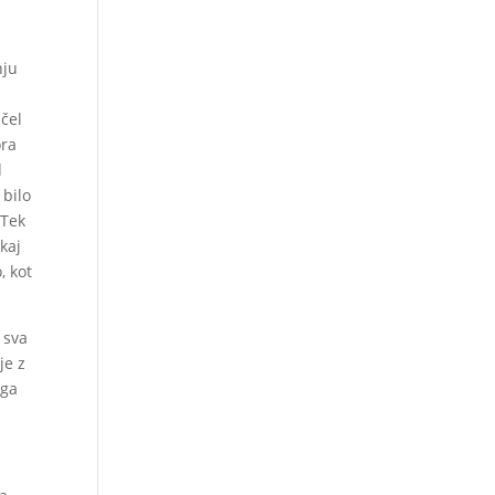
d
nju
.
ačel
ora
d
 bilo
 Tek
kaj
, kot
a sva
je z
ega