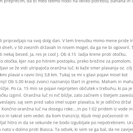
em preprečim, da bi med tekmo hodil na veliko potrebo), banana in 0
i pripravljajo na svoj dolg dan. V tem trenutku mimo mene pride I
 50 dneh, v 50 zveznih državah in nisem mogel, da ga ne bi ogovoril. 
 nekaj besed. Ja, res je cool J. Ob 4.15 ladja krene proti otočku,
do otočka, kjer nas po hitrem postopku, preko brežine za pomolom,
javi se že vidi utripajoča oranžna luč, ki kaže smer plavanja oz. cilj
kmi plaval v ravni linij 3,8 km. Tukaj se mi v glavi pojavi misel kot
zadnji! Ob 5.00 kravji zvonci naznanijo štart in gremo. Maham in ma
žje. Po ca. 15 min se pojavi neprijeten občutek v trebuhu, ki pa je
 izginil. Oranžna luč ni nič bližje, zato začnem s štetjem zavesl
eslajev, saj sem pred sabo imel super plavalca, ki je odlično držal
. Končno oranžna luč na dosegu roke….in po 1:02 pridem iz vode in
co in takrat sem vedel, da bom tranziciji, kljub moji počasnosti in
avljal hitro in da se sekunde ne bodo izgubljale po nepotrebnem. Ur
 nato v dolino proti Biasca. Ta odsek, ki sem se ga bal, da ne zavij