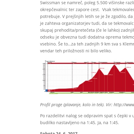
Swissman se namreč, poleg 5.500 višinske razli
okrepčevalnic ter zapore cest. Vsak tekmovale
potrebuje. V prejšnjih letih se je že zgodilo, d
je zahteva organizatorjev tudi, da se tekmoval
skupaj prehodita/pretečeta (če le lahko) zadn
odseku je obvezna tudi dodatna oprema tekmov
vsebino. Še to…za teh zadnjih 9 km sva s Klemn
vendar teh priložnosti ni bilo veliko.
Profil proge (plavanje, kolo in tek). Vir: http://ww
Po razdelitvi nalog se odpravim spat s čepki v 
budilko nastavljeno na 1:45. Ja, na 1:45.
Sobota 24. 6. 2017