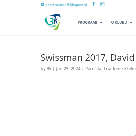
sportnosrce@3ksport.si
PROGRAMI
O KLUBU
Swissman 2017, David
by
3k
|
Jan 25, 2024
|
Poročila
,
Triatlonske tek