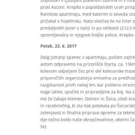
Dopoldan v Ljubljani poberem Domna in v nizk
proti Asconi. Krepko v popoldanskih urah prisp
Rainbow apartmaju, med katerim si seveda vza
pričakal v hladilniku. Nato skočiva še na hiter 
predalpskih jezer v Italiji in po velikosti (212,5
spremljevalca in njegove boljše police. Krepko
Petek, 23. 6. 2017
Dolg jutranji spanec v apartmaju, pošten zajtr
avtom odpravimo na prizorišče štarta, ca. 15k
kolesom odpeljem čez prvi del kolesarske trase, 
priporočilih organizatorja smiselna za predho
razgibanost prvih nekaj km, kar pošteno streznil
noge lahke, spočite in pripravljene za boj. Na z
me že čakajo Klemen, Domen in Žana, sledi krat
in racebriefing, ki sta itak potekala po Švica
zelenjavo) in finalna priprava opreme za tek
(kje točno bodo naše okrepčevalnice, okvirni č
še).