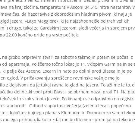
em preletu, z veliko smeha in sproščenih debat, pičiva mimo Mila
eva na kraj zločina, temperatura v Asconi 34,5°C, hitra nastanitev v
meva čas, da nazdraviva z dobrodošlim hladnim pivom, ki naju je
ogled jezera, »Lago Maggiore«, ki je najzahodnejše od treh velikih
2
 km
) drugo, takoj za Gardskim jezerom, sledi večerja in sprejem pr
 po 22.00 končno pride na vrsto počitek.
k, na grobo pripravim stvari za sobotno tekmo in potem se počasi z
m od apartmaja. Poiščemo točno lokacijo T1, vklopim Garmina in se 
ki pelje čez Ascono, Locarn in nato po dolini proti Biasca in je po
den ogled. V pričakovanju sproščene ravninske vožnje me je
o z dejstvom, da je tukaj ravna le gladina jezera. Tolaži me le to, 
ačetku doline, ki vodi proti Biasci, se obrnem nazaj proti T1. Na pla
ek čvek in skok v toplo jezero. Po kopanju se odpravimo na registra
rskih standardih. Odhod v apartma, večerja (zelena leča s popečeno
mo ter določitev bojnega plana s Klemnom in Domnom za samo tekm
as mojega prihoda, kako in kdaj me bo Klemen spremljal na teku in 