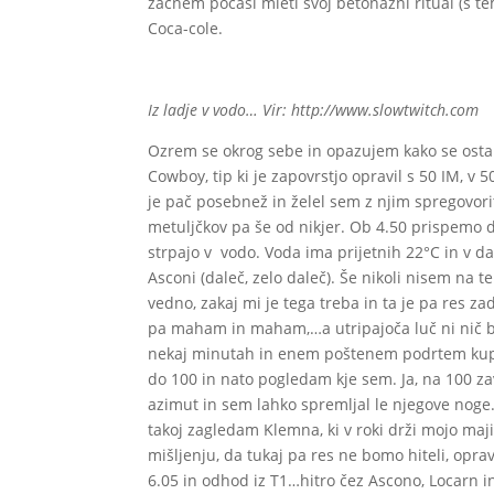
začnem počasi mleti svoj betonažni ritual (s t
Coca-cole.
Iz ladje v vodo… Vir: http://www.slowtwitch.com
Ozrem se okrog sebe in opazujem kako se ostal
Cowboy, tip ki je zapovrstjo opravil s 50 IM, v
je pač posebnež in želel sem z njim spregovoriti
metuljčkov pa še od nikjer. Ob 4.50 prispemo 
strpajo v vodo. Voda ima prijetnih 22°C in v dal
Asconi (daleč, zelo daleč). Še nikoli nisem na te
vedno, zakaj mi je tega treba in ta je pa res 
pa maham in maham,…a utripajoča luč ni nič bli
nekaj minutah in enem poštenem podrtem kupčku
do 100 in nato pogledam kje sem. Ja, na 100 zav
azimut in sem lahko spremljal le njegove noge
takoj zagledam Klemna, ki v roki drži mojo maji
mišljenju, da tukaj pa res ne bomo hiteli, opr
6.05 in odhod iz T1…hitro čez Ascono, Locarn in