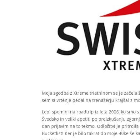
Moja zgodba z Xtreme triathlnom se je začela 
sem si vrtenje pedal na trenažerju krajšal z 
Lepi spomini na roadtrip iz leta 2006, ko smo s
Švedsko in veliki apetiti po preizkušanju zgornj
dan prijavim na to tekmo. Odločitvi je pritrdil
Bucketlist! Ker je bilo takrat do moje 40ke še k