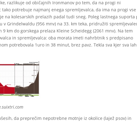
ke, razlikuje od običajnih Ironmanov po tem, da na progi ni
c tako potrebuje najmanj enega spremljevalca, da ima na progi vse
a je na kolesarskih prelazih padal tudi sneg. Poleg lastnega suporta
cu v Grindelwaldu (956 mnv) na 33. km teka, pridružiti spremljevale
jih 9 km do gorskega prelaza Kleine Scheidegg (2061 mnv). Na tem
alca in spremljevalca: oba morata imeti nahrbtnik s predpisano
om potrebovala 1uro in 38 minut, brez pavz. Tekla sva kjer sva lah
w.suixtri.com
ušesih, da preprečim nepotrebne motnje iz okolice (lajež psov) in