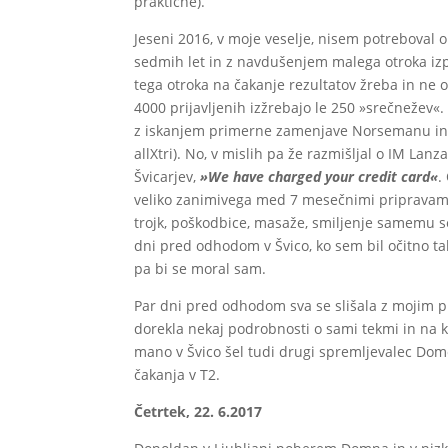
praktične).
Jeseni 2016, v moje veselje, nisem potreboval 
sedmih let in z navdušenjem malega otroka izp
tega otroka na čakanje rezultatov žreba in ne o
4000 prijavljenih izžrebajo le 250 »srečnežev«.
z iskanjem primerne zamenjave Norsemanu in s
allXtri). No, v mislih pa že razmišljal o IM Lan
Švicarjev,
»We have charged your credit card«
.
veliko zanimivega med 7 mesečnimi pripravami (S
trojk, poškodbice, masaže, smiljenje samemu se
dni pred odhodom v Švico, ko sem bil očitno tak
pa bi se moral sam.
Par dni pred odhodom sva se slišala z mojim 
dorekla nekaj podrobnosti o sami tekmi in na k
mano v Švico šel tudi drugi spremljevalec Dome
čakanja v T2.
Četrtek, 22. 6.2017