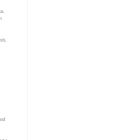
ka,
n
sti,
 od