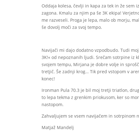
Oddaja kolesa, čevlji in kapa za tek in že sem 
zagona. Kmalu za njim pa še 3K ekipa! Verjetno
me razveseli. Proga je lepa, malo ob morju, 
še dovolj moči za svoj tempo.
Navijači mi dajo dodatno vzpodbudo. Tudi moj
3K!« od nepoznanih ljudi. Srečam sotrpine iz k
svojem tempu, Mirjana je dobre volje in sproš
tretjič. Še zadnji krog… Tik pred vstopom v aren
konec!
Ironman Pula 70.3 je bil moj tretji triatlon, dr
to lepa tekma z grenkim priokusom, ker so mora
nastopom.
Zahvaljujem se vsem navijačem in sotrpinom n
Matjaž Mandelj