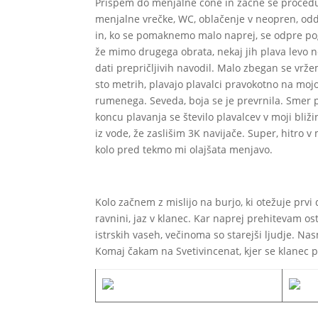
Prispem do menjalne cone in začne se procedura
menjalne vrečke, WC, oblačenje v neopren, odda
in, ko se pomaknemo malo naprej, se odpre pogl
že mimo drugega obrata, nekaj jih plava levo 
dati prepričljivih navodil. Malo zbegan se vrže
sto metrih, plavajo plavalci pravokotno na moj
rumenega. Seveda, boja se je prevrnila. Smer plav
koncu plavanja se število plavalcev v moji bli
iz vode, že zaslišim 3K navijače. Super, hitr
kolo pred tekmo mi olajšata menjavo.
Kolo začnem z mislijo na burjo, ki otežuje prvi
ravnini, jaz v klanec. Kar naprej prehitevam os
istrskih vaseh, večinoma so starejši ljudje. N
Komaj čakam na Svetivincenat, kjer se klanec pr