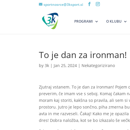
sportnosrce@3ksport.si
PROGRAMI
O KLUBU
To je dan za ironman!
by
3k
|
Jan 25, 2024
|
Nekategorizirano
Zjutraj vstanem. To je dan za Ironman! Pojem 
preverim, če imam vse s seboj. Komaj čakam na 
moram kaj storiti, kakšna so pravila, ali sem 
prostoru. Jutro je lepo sončno, piha zmerna bur
avta in me razveseli. Čakaj! Kako me je opazila
dres! Dobra naložba, kot se bo izkazalo še večk