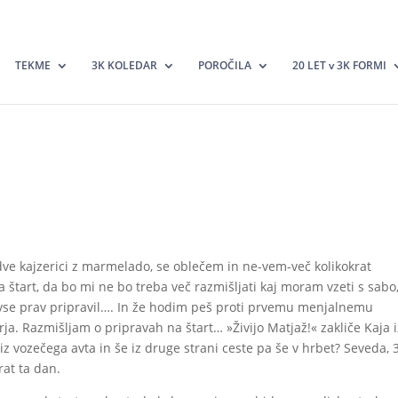
TEKME
3K KOLEDAR
POROČILA
20 LET v 3K FORMI
dve kajzerici z marmelado, se oblečem in ne-vem-več kolikokrat
štart, da bo mi ne bo treba več razmišljati kaj moram vzeti s sabo,
si vse prav pripravil…. In že hodim peš proti prvemu menjalnemu
ja. Razmišljam o pripravah na štart… »Živijo Matjaž!« zakliče Kaja i
 iz vozečega avta in še iz druge strani ceste pa še v hrbet? Seveda, 
rat ta dan.