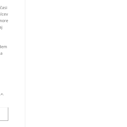
časi
alcev
zmore
aj
idem
za
…«.