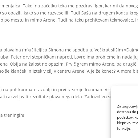
iz menjalca. Takoj na začetku teka me pozdravi Igor, kar mi da nove
 so opazili, kako so me razveselili. Tudi Saša na drugem koncu kro
malo po mestu in mimo Arene. Tudi na teku prehitevam tekmovalce,
a plavalna (m)učiteljica Simona me spodbuja. Večkrat slišim »Dajm
luba: Peter drvi stopničkam naproti, Lovro ima probleme in nadalju
čena, Obija na žalost ne opazim. Prvič grem mimo Arene, pa drugič 
o še klanček in iztek v cilj v centru Arene. A je že konec? A mora bit
ugi na pol-Ironman razdalji in prvi iz serije Ironman. V splošnem je b
li razveljaviti rezultate plavalnega dela. Zadovoljen sem tudi s sv
Za zagotavlj
dostopu do 
a treningih!
podatkov, ko
Neprivolitev
funkcije.