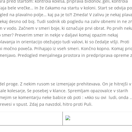
 pred startom: kontrola kolesa, priprava bidonov, geli, kontrola
ja bele vrečke… In že čakamo na startu v koloni. Start se odvija po
ed na plavalno polje… kaj pa je to?! Zmeda! V zalivu je nekaj plav
nekaj desno od boj. Tudi sodnik ob pogledu na zaliv obnemi in ne 
m v vodo. Začnem v smeri boje, ki označuje prvi obrat. Po prvih nek
o smer? Preverim smer in nekje v daljavi komaj opazim nekaj
anja in orientacijo otežujejo tudi valovi, ki so čedalje višji. Proti
žini močno poveča. Prihajajo iz vseh smeri. Končno kopno. Komaj pr
o v menjavo. Predogled menjalnega prostora in predpriprava opreme 
 del proge. Z nekim rusom se izmenjaje prehitevava. On je hitrejši v
tale kolesarje, še posebej v klance. Spremljam opazovalce v starih
asmejim se komentarju neke babice ob poti : »Ako su ovi ludi, onda 
evesi v spust. Zdaj pa navzdol, hitro proti Puli.