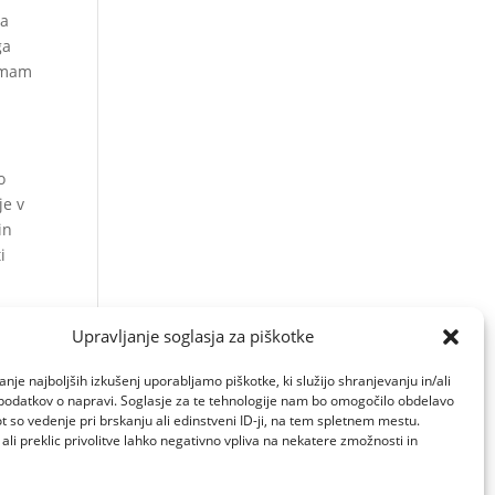
ga
ga
 imam
o
je v
in
i
ila
Upravljanje soglasja za piškotke
ojim
anje najboljših izkušenj uporabljamo piškotke, ki služijo shranjevanju in/ali
podatkov o napravi. Soglasje za te tehnologije nam bo omogočilo obdelavo
t so vedenje pri brskanju ali edinstveni ID-ji, na tem spletnem mestu.
 ali preklic privolitve lahko negativno vpliva na nekatere zmožnosti in