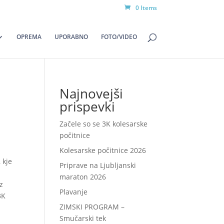
0 Items
OPREMA
UPORABNO
FOTO/VIDEO
Najnovejši
prispevki
Začele so se 3K kolesarske
počitnice
Kolesarske počitnice 2026
 kje
Priprave na Ljubljanski
maraton 2026
z
Plavanje
3K
ZIMSKI PROGRAM –
Smučarski tek