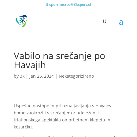
sportnosrce@3ksport.si
Vabilo na srečanje po
Havajih
by
3k
|
Jan 25, 2024
|
Nekategorizirano
Uspešne nastope in prijazna javljanja s Havajev
bomo zaokrožili s srečanjem z udeleženci
triatlonskega spektakla ob prijetnem klepetu in
kozarčku.