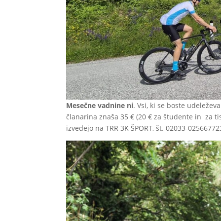
Mesečne vadnine ni
. Vsi, ki se boste udeležev
članarina znaša 35 € (20 € za študente in za t
izvedejo na TRR 3K ŠPORT, št. 02033-0256677232