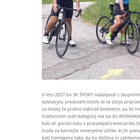
V letu 2027 bo 3K ŠPORT nadaljeval s skupnimi
kolesarjev, predvsem tistim, ki se želijo pripra
so doslej že pridno nabirali kilometre, pa še ni
triatloncem vseh kategorij vse tja do IRONM
kolo ali gorsko kolo, s pripadajočo kolesarsko če
truda za kasnejše neverjetne užitke, ki jih pon
bolj homogeno tako, da bo dolžina in zahtevno