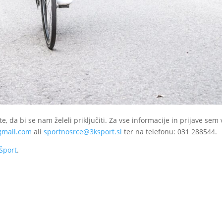
e, da bi se nam želeli priključiti. Za vse informacije in prijave sem
gmail.com
ali
sportnosrce@3ksport.si
ter na telefonu: 031 288544.
 Šport
.