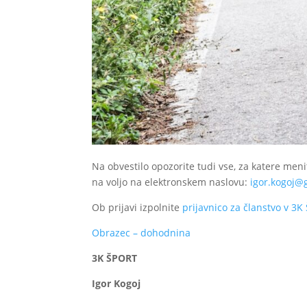
Na obvestilo opozorite tudi vse, za katere menit
na voljo na elektronskem naslovu:
igor.kogoj@
Ob prijavi izpolnite
prijavnico za članstvo v 3K
Obrazec – dohodnina
3K ŠPORT
Igor Kogoj