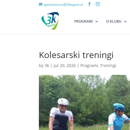
sportnosrce@3ksport.si
PROGRAMI
O KLUBU
Kolesarski treningi
by
3k
|
Jul 20, 2026
|
Programi
,
Treningi