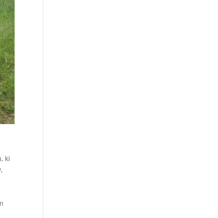
, ki
,
o
im