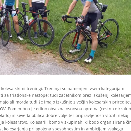
 kolesarskimi treningi. Treningi so namenjeni vsem kategorijam
viti za triatlonske nastope: tudi začetnikom brez izkušenj, kolesarjem
majo ali morda tudi že imajo izkušnje z večjih kolesarskih prireditev
ANOV. Pomembna je edino obvezna osnovna oprema (cestno dirkaln
lado) in seveda obilica dobre volje ter pripravljenosti vložiti nekaj
uja kolesarstvo. Kolesarili bomo v skupinah, ki bodo organizirane č
st kolesarjenja prilagojena sposobnostim in ambicijam vsakega