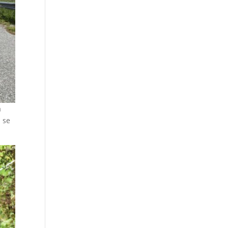
a
a se