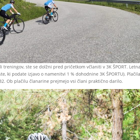
ali treningov, ste se dolžni pred pričetkom včlaniti v 3K ŠPORT. Letn
iste, ki podate izjavo o namenitvi 1 % dohodnine 3K ŠPORTU). Plačil
. Ob plačilu članarine prejmejo vsi člani praktično darilo.