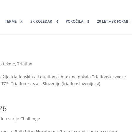
TEKME
3K KOLEDAR
POROČILA
20 LET v 3K FORMI
p tekme
,
Triatlon
žijo triatlonskih ali duatlonskih tekme pokala Triatlonske zveze
 TZS: Triatlon zveza – Slovenije (triatlonslovenije.si)
026
tlon serije Challenge
4 v mestu Roth blizu Nűrnberga. Znan je predvsem po svojem