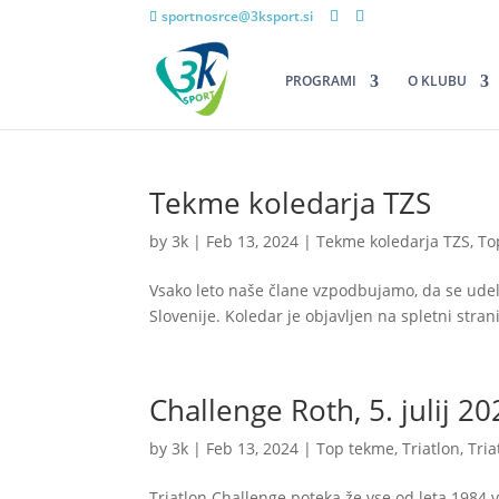
sportnosrce@3ksport.si
PROGRAMI
O KLUBU
Tekme koledarja TZS
by
3k
|
Feb 13, 2024
|
Tekme koledarja TZS
,
To
Vsako leto naše člane vzpodbujamo, da se udele
Slovenije. Koledar je objavljen na spletni strani
Challenge Roth, 5. julij 2
by
3k
|
Feb 13, 2024
|
Top tekme
,
Triatlon
,
Tria
Triatlon Challenge poteka že vse od leta 198