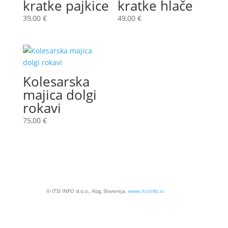
kratke pajkice
kratke hlače
39,00
€
49,00
€
Kolesarska
majica dolgi
rokavi
75,00
€
© ITSI INFO d.o.o., Kog, Slovenija,
www.itsiinfo.si