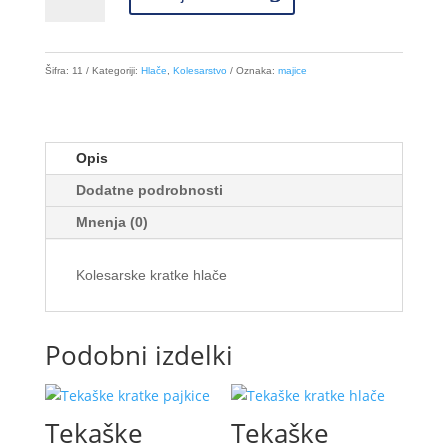
hlače
z
naramnicami
količina
Šifra:
11
Kategoriji:
Hlače
,
Kolesarstvo
Oznaka:
majice
Opis
Dodatne podrobnosti
Mnenja (0)
Kolesarske kratke hlače
Podobni izdelki
Tekaške
Tekaške