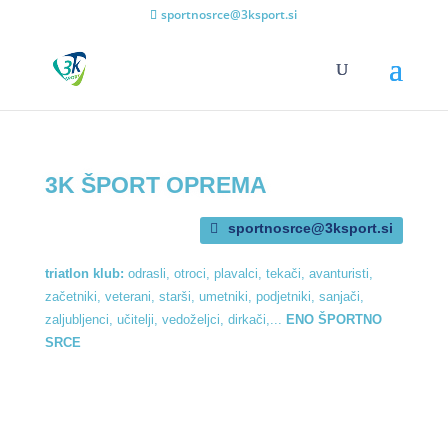
sportnosrce@3ksport.si
3K ŠPORT OPREMA
sportnosrce@3ksport.si
triatlon klub:
odrasli, otroci, plavalci, tekači, avanturisti,
začetniki, veterani, starši, umetniki, podjetniki, sanjači,
zaljubljenci, učitelji, vedoželjci, dirkači,...
ENO ŠPORTNO
SRCE