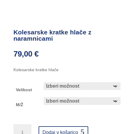
Kolesarske kratke hlače z
naramnicami
79,00
€
Kolesarske kratke hlače
Velikost
M/Ž
Kolesarske
kratke
Dodaj v košarico