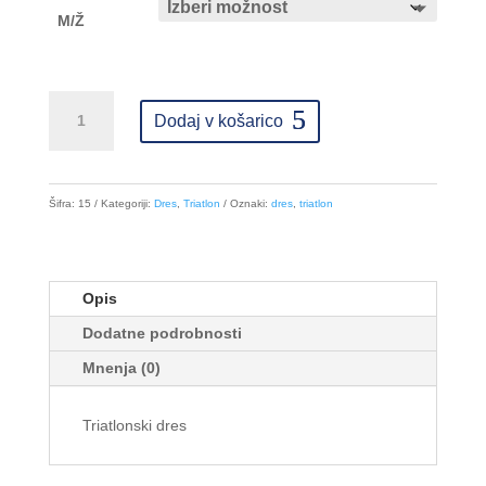
M/Ž
Triatlonski
dres
Dodaj v košarico
količina
Šifra:
15
Kategoriji:
Dres
,
Triatlon
Oznaki:
dres
,
triatlon
Opis
Dodatne podrobnosti
Mnenja (0)
Triatlonski dres