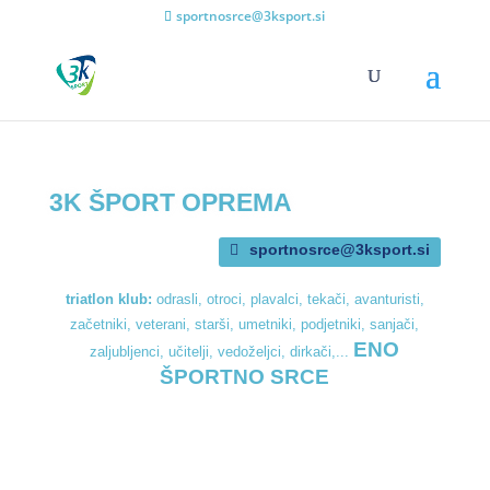
sportnosrce@3ksport.si
3K ŠPORT OPREMA
sportnosrce@3ksport.si
triatlon klub:
odrasli, otroci, plavalci, tekači, avanturisti,
začetniki, veterani, starši, umetniki, podjetniki, sanjači,
ENO
zaljubljenci, učitelji, vedoželjci, dirkači,...
ŠPORTNO SRCE